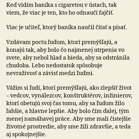
Keď vidím baníka s cigaretou v ústach, tak
viem, že viac je ten, kto ho odnaučí fajčiť.
Viac je učiteľ, ktorý baníka naučil čítať a písať.
Vzdávam poctu ľuďom, ktorí premýšľajú, a
konajú tak, aby bolo čo najmenej utrpenia vo
svete, aby nebol hlad a bieda, aby sa odstránila
chudoba. Lebo nedostatok spôsobuje
nevraživosť a závisť medzi ľuďmi.
Vážim si ľudí, ktorí premýšľajú, ako zlepšiť život
– vedcov, vynálezcov, konštruktérov, inžinierov,
ktorí obetujú svoj čas tomu, aby sa ľuďom žilo
ľahšie, a hlavne lepšie. Aby bolo čím ďalej, tým
menej namáhavej práce. Aby sme mali čistejšie
životné prostredie, aby sme žili zdravšie, a teda
aj spokojnejšie.