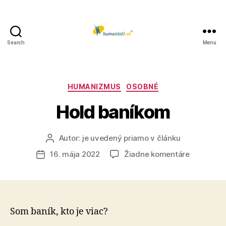
Search
Menu
Humanisti.sk
Kategórie
HUMANIZMUS
OSOBNÉ
Hold baníkom
Autor:
je uvedený priamo v článku
Autor
článku
na
16. mája 2022
Žiadne komentáre
Dátum
Hold
článku
baníkom
Som baník, kto je viac?