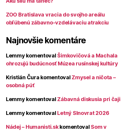
Akú silu má tanec?
ZOO Bratislava vracia do svojho areálu
obľúbenú zábavno-vzdelávaciu atrakciu
Najnovšie komentáre
Lemmy
komentoval
Šimkovičová a Machala
ohrozujú budúcnosť Múzea rusínskej kultúry
Kristián Čura
komentoval
Zmysel a ničota –
osobná púť
Lemmy
komentoval
Zábavná diskusia pri čaji
Lemmy
komentoval
Letný Slnovrat 2026
Nádej – Humanisti.sk
komentoval
Som v