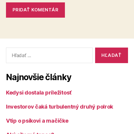
Vyhľadať:
Najnovšie články
Kedysi dostala príležitosť
Investorov čaká turbulentný druhý polrok
Vtip o psíkovi a mačičke