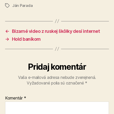
Ján Parada
Značky
←
Bizarné video z ruskej škôlky desí internet
→
Hold baníkom
Pridaj komentár
Vaša e-mailová adresa nebude zverejnená.
Vyžadované polia sú označené
*
Komentár
*