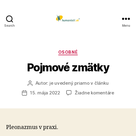
Search
Menu
Humanisti.sk
Kategórie
OSOBNÉ
Pojmové zmätky
Autor:
je uvedený priamo v článku
Autor
článku
na
15. mája 2022
Žiadne komentáre
Dátum
Pojmové
článku
zmätky
Pleonazmus v praxi.