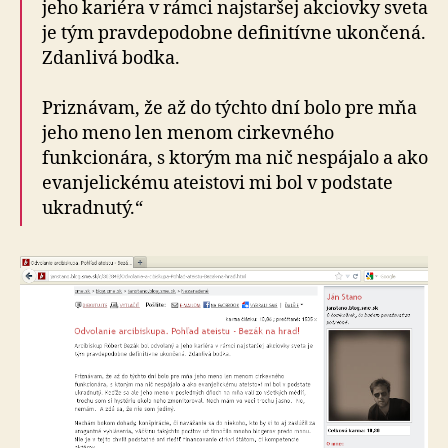
jeho kariéra v rámci najstaršej akciovky sveta
je tým pravdepodobne definitívne ukončená.
Zdanlivá bodka.
Priznávam, že až do týchto dní bolo pre mňa
jeho meno len menom cirkevného
funkcionára, s ktorým ma nič nespájalo a ako
evanjelickému ateistovi mi bol v podstate
ukradnutý.“