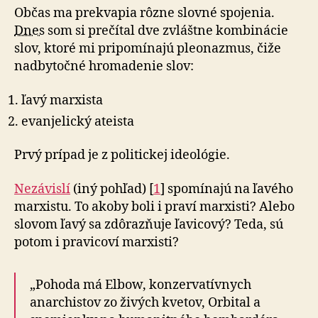
Občas ma prekvapia rôzne slovné spojenia.
Dnes
som si prečítal dve zvláštne kombinácie
slov, ktoré mi pripomínajú pleonazmus, čiže
nadbytočné hromadenie slov:
ľavý marxista
evanjelický ateista
Prvý prípad je z politickej ideológie.
Nezávislí
(iný pohľad) [
1
] spomínajú na ľavého
marxistu. To akoby boli i praví marxisti? Alebo
slovom ľavý sa zdôrazňuje ľavicový? Teda, sú
potom i pravicoví marxisti?
„Pohoda má Elbow, konzervatívnych
anarchistov zo živých kvetov, Orbital a