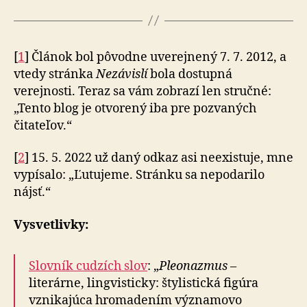
[
1
] Článok bol pôvodne uverejnený 7. 7. 2012, a
vtedy stránka
Nezávislí
bola dostupná
verejnosti. Teraz sa vám zobrazí len stručné:
„Tento blog je otvorený iba pre pozvaných
čitateľov.“
[
2
] 15. 5. 2022 už daný odkaz asi neexistuje, mne
vypísalo: „Ľutujeme. Stránku sa nepodarilo
nájsť.“
Vysvetlivky:
Slovník cudzích slov
: „
Pleonazmus
–
literárne, lingvisticky: štylistická figúra
vznikajúca hromadením významovo