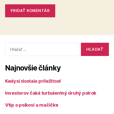
Vyhľadať:
Najnovšie články
Kedysi dostala príležitosť
Investorov čaká turbulentný druhý polrok
Vtip o psíkovi a mačičke