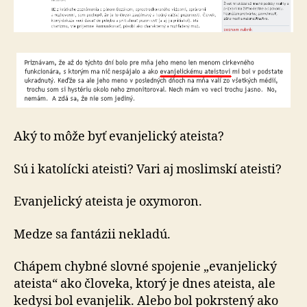
Aký to môže byť evanjelický ateista?
Sú i katolícki ateisti? Vari aj moslimskí ateisti?
Evanjelický ateista je oxymoron.
Medze sa fantázii nekladú.
Chápem chybné slovné spojenie „evanjelický
ateista“ ako človeka, ktorý je dnes ateista, ale
kedysi bol evanjelik. Alebo bol pokrstený ako