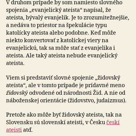
V druhom prípade by som namiesto slovného
spojenia „evanjelický ateista“ napísal, že
ateista, bývalý evanjelik. Je to zrozumitežnejšie,
a nedáva to priestor na špekulácie typu
katolícky ateista alebo podobne. Keď môže
niekto konvertovať z katolíckej viery na
evanjelickú, tak sa môže stať z evanjelika i
ateista. Ale taký ateista nebude evanjelický
ateista.
Viem si predstaviť slovné spojenie „židovský
ateista“, ale v tomto prípade je prídavné meno
židovský
odvodené od národnosti Žid. A nie od
náboženskej orientácie (židovstvo, judaizmus).
Pretože ako môže byť židovský ateista, tak na
Slovensku sú slovenskí ateisti, v Česku
českí
ateisti
atď.