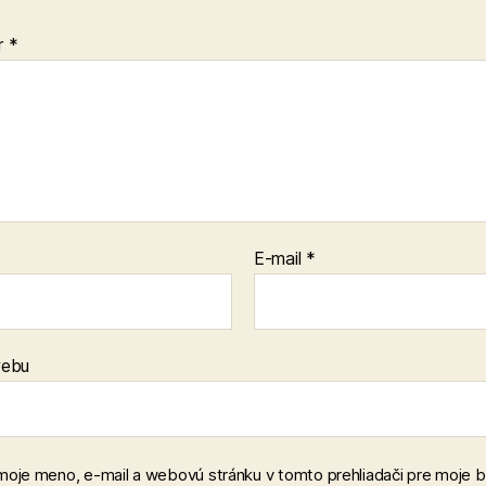
r
*
E-mail
*
webu
 moje meno, e-mail a webovú stránku v tomto prehliadači pre moje 