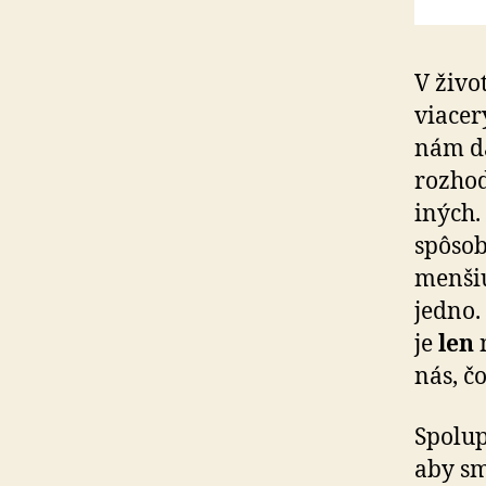
V živo
viacer
nám dá
rozhod
iných.
spôsob
menšiu
jedno.
je
len
n
nás, č
Spolup
aby sm