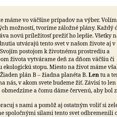
te máme vo väčšine prípadov na výber. Volíme
ých možností, tvoríme záložné plány. Každý 
va novú príležitosť prežiť ho lepšie. Všetky 
nutia utvárajú tento svet v našom živote aj v 
 Svojím postojom k životnému prostrediu a
om života vytvárame deň za dňom väčšiu či
 ekologickú stopu. Miesto na život máme vša
 Žiaden plán B – žiadna planéta B.
Len
tu a te
a nás, v akom svete budeme žiť. Závisí to len
o obmedzíme a čomu dáme červenú, aby bol z
racuj s nami a pomôž aj ostatným voliť si zel
e spoločnými silami tento svet odbremenili 