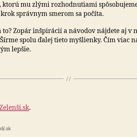
, ktorú mu zlými rozhodnutiami spôsobujeme
krok správnym smerom sa počíta.
 to? Zopár inšpirácií a návodov nájdete aj v
 Šírme spolu ďalej tieto myšlienky. Čím viac n
tým lepšie.
Zelenší.sk
.
ší.sk