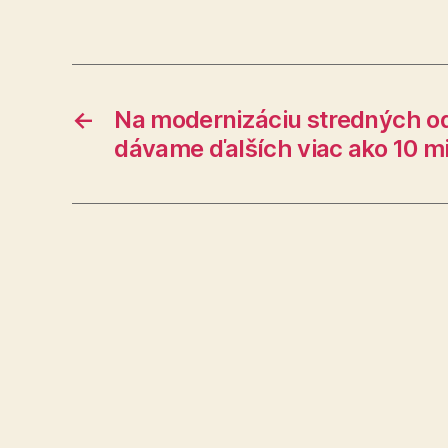
←
Na modernizáciu stredných o
dávame ďalších viac ako 10 mi