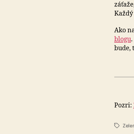
záťaže
Každý 
Ako na
blogu
.
bude, 
Pozri:
Zelen
Značky