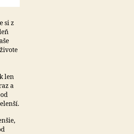
 si z
deň
naše
živote
k len
raz a
 od
elenší.
enšie,
od