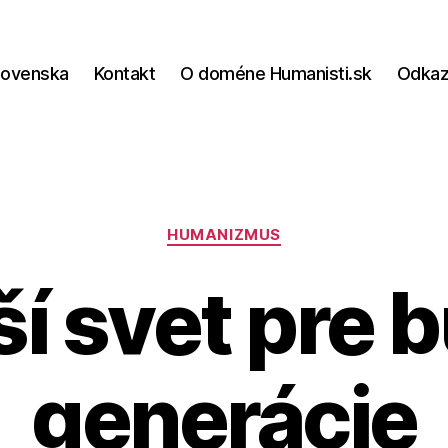
lovenska
Kontakt
O doméne Humanisti.sk
Odka
Kategórie
HUMANIZMUS
ší svet pre 
generácie