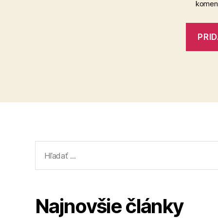
koment
Vyhľadať:
Najnovšie články