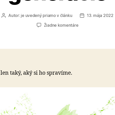
Autor:
je uvedený priamo v článku
13. mája 2022
Autor
Dátum
článku
článku
na
Žiadne komentáre
Zelenší
svet
pre
budúce
generácie
 len taký, aký si ho spravíme.