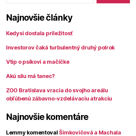
Najnovšie články
Kedysi dostala príležitosť
Investorov čaká turbulentný druhý polrok
Vtip o psíkovi a mačičke
Akú silu má tanec?
ZOO Bratislava vracia do svojho areálu
obľúbenú zábavno-vzdelávaciu atrakciu
Najnovšie komentáre
Lemmy
komentoval
Šimkovičová a Machala