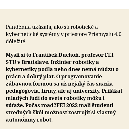
Budúcnosť
robotov?
Nenahraditeľné
postavenie
majú
Pandémia ukázala, ako sú robotické a
nielen
kybernetické systémy v priestore Priemyslu 4.0
v
dôležité.
priemysle
Myslí si to František Duchoň, profesor FEI
STU v Bratislave. Inžinier robotiky a
kybernetiky podľa neho dnes nemá núdzu o
prácu a dobrý plat. O programovanie
zábavnou formou sa už nejaký čas snažia
pedagógovia, firmy, ale aj univerzity. Prilákať
mladých ľudí do sveta robotiky môžu i
súťaže. Počas road2FEI 2022 mali študenti
stredných škôl možnosť zostrojiť si vlastný
autonómny robot.