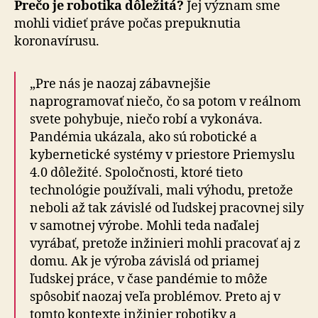
Prečo je robotika dôležitá?
Jej význam sme
mohli vidieť práve počas prepuknutia
koronavírusu.
„Pre nás je naozaj zábavnejšie
naprogramovať niečo, čo sa potom v reálnom
svete pohybuje, niečo robí a vykonáva.
Pandémia ukázala, ako sú robotické a
kybernetické systémy v priestore Priemyslu
4.0 dôležité. Spoločnosti, ktoré tieto
technológie používali, mali výhodu, pretože
neboli až tak závislé od ľudskej pracovnej sily
v samotnej výrobe. Mohli teda naďalej
vyrábať, pretože inžinieri mohli pracovať aj z
domu. Ak je výroba závislá od priamej
ľudskej práce, v čase pandémie to môže
spôsobiť naozaj veľa problémov. Preto aj v
tomto kontexte inžinier robotiky a