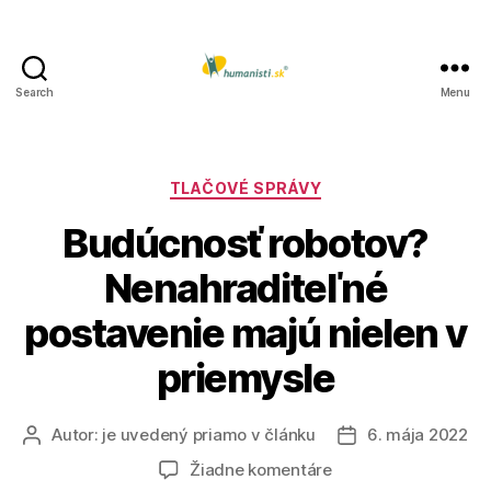
Search
Menu
Humanisti.sk
Kategórie
TLAČOVÉ SPRÁVY
Budúcnosť robotov?
Nenahraditeľné
postavenie majú nielen v
priemysle
Autor:
je uvedený priamo v článku
6. mája 2022
Autor
Dátum
článku
článku
na
Žiadne komentáre