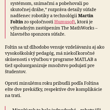
systémom, snímačmi a pobehovali po
skutočnej dráhe,“ rozpráva detaily súťaže
nadšenec robotiky a technológii
Martin
Foltin
zo spoločnosti
Humusoft
, ktorá je
výhradným zastúpením The MathWorks –
hlavného sponzora súťaže.
Foltin sa už dlhodobo venuje vzdelávaniu aj ako
vysokoškolský pedagóg, má niekoľkoročné
skúsenosti s výučbou v programe MATLAB a
tiež spoluorganizuje množstvo podujatí pre
študentov.
Oproti minulému roku pribudli podľa Foltina
ešte dve prekážky, respektíve dve komplikácie
na trati.