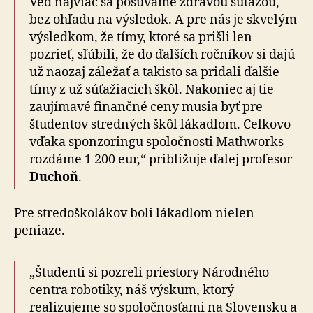
Veď najviac sa posúvame zdravou súťažou,
bez ohľadu na výsledok. A pre nás je skvelým
výsledkom, že tímy, ktoré sa prišli len
pozrieť, sľúbili, že do ďalších ročníkov si dajú
už naozaj záležať a takisto sa pridali ďalšie
tímy z už súťažiacich škôl. Nakoniec aj tie
zaujímavé finančné ceny musia byť pre
študentov stredných škôl lákadlom. Celkovo
vďaka sponzoringu spoločnosti Mathworks
rozdáme 1 200 eur,“ približuje ďalej profesor
Duchoň
.
Pre stredoškolákov boli lákadlom nielen
peniaze.
„Študenti si pozreli priestory Národného
centra robotiky, náš výskum, ktorý
realizujeme so spoločnosťami na Slovensku a