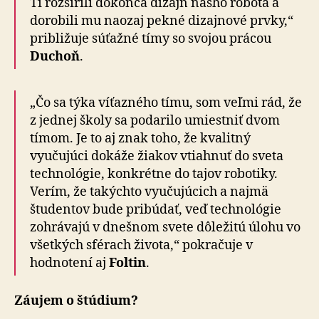
Tí rozšírili dokonca dizajn nášho robota a
dorobili mu naozaj pekné dizajnové prvky,“
približuje súťažné tímy so svojou prácou
Duchoň
.
„Čo sa týka víťazného tímu, som veľmi rád, že
z jednej školy sa podarilo umiestniť dvom
tímom. Je to aj znak toho, že kvalitný
vyučujúci dokáže žiakov vtiahnuť do sveta
technológie, konkrétne do tajov robotiky.
Verím, že takýchto vyučujúcich a najmä
študentov bude pribúdať, veď technológie
zohrávajú v dnešnom svete dôležitú úlohu vo
všetkých sférach života,“ pokračuje v
hodnotení aj
Foltin
.
Záujem o štúdium?