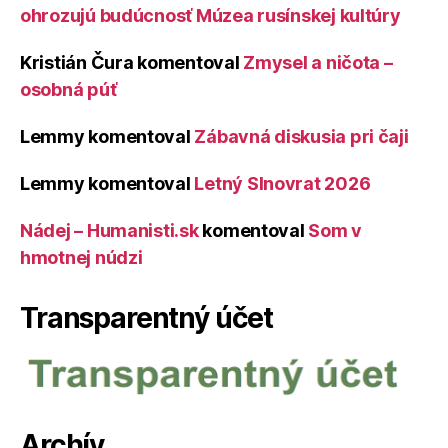
ohrozujú budúcnosť Múzea rusínskej kultúry
Kristián Čura
komentoval
Zmysel a ničota –
osobná púť
Lemmy
komentoval
Zábavná diskusia pri čaji
Lemmy
komentoval
Letný Slnovrat 2026
Nádej – Humanisti.sk
komentoval
Som v
hmotnej núdzi
Transparentný účet
Archív