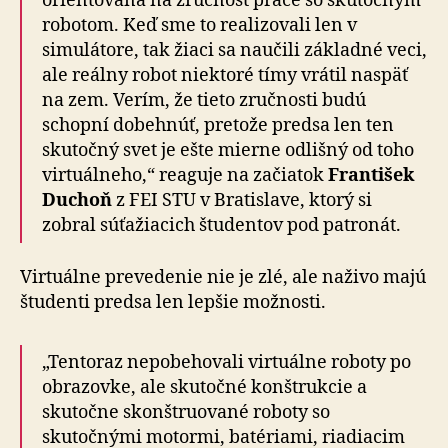
orientovaná na zručnosť práce so skutočným
robotom. Keď sme to realizovali len v
simulátore, tak žiaci sa naučili základné veci,
ale reálny robot niektoré tímy vrátil naspäť
na zem. Verím, že tieto zručnosti budú
schopní dobehnúť, pretože predsa len ten
skutočný svet je ešte mierne odlišný od toho
virtuálneho,“ reaguje na začiatok
František
Duchoň
z FEI STU v Bratislave, ktorý si
zobral súťažiacich študentov pod patronát.
Virtuálne prevedenie nie je zlé, ale naživo majú
študenti predsa len lepšie možnosti.
„Tentoraz nepobehovali virtuálne roboty po
obrazovke, ale skutočné konštrukcie a
skutočne skonštruované roboty so
skutočnými motormi, batériami, riadiacim