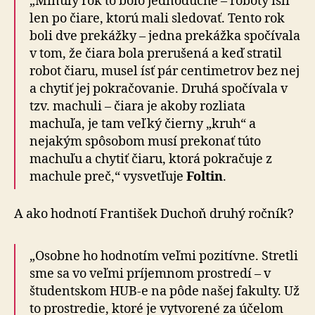
„Minulý rok to bolo jednoduché – roboty išli
len po čiare, ktorú mali sledovať. Tento rok
boli dve prekážky – jedna prekážka spočívala
v tom, že čiara bola prerušená a keď stratil
robot čiaru, musel ísť pár centimetrov bez nej
a chytiť jej pokračovanie. Druhá spočívala v
tzv. machuli – čiara je akoby rozliata
machuľa, je tam veľký čierny „kruh“ a
nejakým spôsobom musí prekonať túto
machuľu a chytiť čiaru, ktorá pokračuje z
machule preč,“ vysvetľuje
Foltin
.
A ako hodnotí František Duchoň druhý ročník?
„Osobne ho hodnotím veľmi pozitívne. Stretli
sme sa vo veľmi príjemnom prostredí – v
študentskom HUB-e na pôde našej fakulty. Už
to prostredie, ktoré je vytvorené za účelom