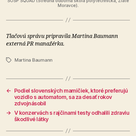
SOŠP SQUAD (Stredná odborná škola polytechnická, Zlaté
Moravce).
Tlačovú správu pripravila Martina Baumann
externá PR manažérka.
Martina Baumann
Značky
←
Podiel slovenských mamičiek, ktoré preferujú
vozidlo s automatom, sa za desať rokov
zdvojnásobil
→
V konzervách s rajčinami testy odhalili zdraviu
škodlivé látky