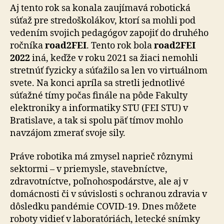
Aj tento rok sa konala zaujímavá robotická
súťaž pre stredoškolákov, ktorí sa mohli pod
vedením svojich pedagógov zapojiť do druhého
ročníka
road2FEI
. Tento rok bola
road2FEI
2022
iná, keďže v roku 2021 sa žiaci nemohli
stretnúť fyzicky a súťažilo sa len vo virtuálnom
svete. Na konci apríla sa stretli jednotlivé
súťažné tímy počas finále na pôde Fakulty
elektroniky a informatiky STU (FEI STU) v
Bratislave, a tak si spolu päť tímov mohlo
navzájom zmerať svoje sily.
Práve robotika má zmysel naprieč rôznymi
sektormi – v priemysle, stavebníctve,
zdravotníctve, poľnohospodárstve, ale aj v
domácnosti či v súvislosti s ochranou zdravia v
dôsledku pandémie COVID-19. Dnes môžete
roboty vidieť v laboratóriách, letecké snímky