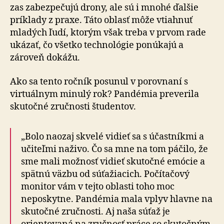
zas zabezpečujú drony, ale sú i mnohé ďalšie
príklady z praxe. Táto oblasť môže vtiahnuť
mladých ľudí, ktorým však treba v prvom rade
ukázať, čo všetko technológie ponúkajú a
zároveň dokážu.
Ako sa tento ročník posunul v porovnaní s
virtuálnym minulý rok? Pandémia preverila
skutočné zručnosti študentov.
„Bolo naozaj skvelé vidieť sa s účastníkmi a
učiteľmi naživo. Čo sa mne na tom páčilo, že
sme mali možnosť vidieť skutočné emócie a
spätnú väzbu od súťažiacich. Počítačový
monitor vám v tejto oblasti toho moc
neposkytne. Pandémia mala vplyv hlavne na
skutočné zručnosti. Aj naša súťaž je