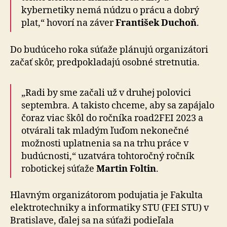
kybernetiky nemá núdzu o prácu a dobrý
plat,“ hovorí na záver
František Duchoň
.
Do budúceho roka súťaže plánujú organizátori
začať skôr, predpokladajú osobné stretnutia.
„Radi by sme začali už v druhej polovici
septembra. A takisto chceme, aby sa zapájalo
čoraz viac škôl do ročníka road2FEI 2023 a
otvárali tak mladým ľuďom nekonečné
možnosti uplatnenia sa na trhu práce v
budúcnosti,“ uzatvára tohtoročný ročník
robotickej súťaže
Martin Foltin
.
Hlavným organizátorom podujatia je Fakulta
elektrotechniky a informatiky STU (FEI STU) v
Bratislave, ďalej sa na súťaži podieľala