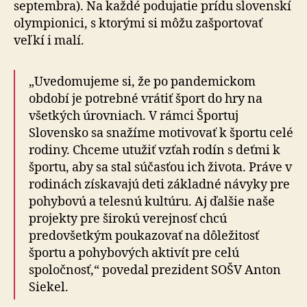
septembra). Na každé podujatie prídu slovenskí
olympionici, s ktorými si môžu zašportovať
veľkí i malí.
„Uvedomujeme si, že po pandemickom
období je potrebné vrátiť šport do hry na
všetkých úrovniach. V rámci Športuj
Slovensko sa snažíme motivovať k športu celé
rodiny. Chceme utužiť vzťah rodín s deťmi k
športu, aby sa stal súčasťou ich života. Práve v
rodinách získavajú deti základné návyky pre
pohybovú a telesnú kultúru. Aj ďalšie naše
projekty pre širokú verejnosť chcú
predovšetkým poukazovať na dôležitosť
športu a pohybových aktivít pre celú
spoločnosť,“ povedal prezident SOŠV Anton
Siekel.