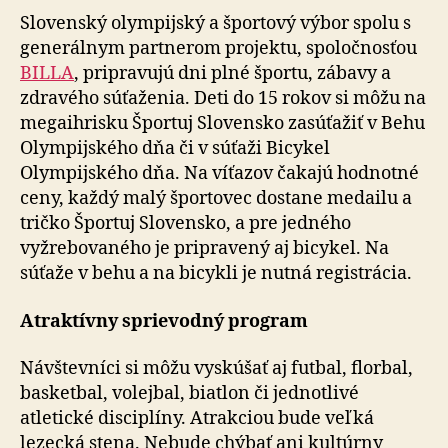
Slovenský olympijský a športový výbor spolu s
generálnym partnerom projektu, spoločnosťou
BILLA
, pripravujú dni plné športu, zábavy a
zdravého súťaženia. Deti do 15 rokov si môžu na
megaihrisku Športuj Slovensko zasúťažiť v Behu
Olympijského dňa či v súťaži Bicykel
Olympijského dňa. Na víťazov čakajú hodnotné
ceny, každý malý športovec dostane medailu a
tričko Športuj Slovensko, a pre jedného
vyžrebovaného je pripravený aj bicykel. Na
súťaže v behu a na bicykli je nutná registrácia.
Atraktívny sprievodný program
Návštevníci si môžu vyskúšať aj futbal, florbal,
basketbal, volejbal, biatlon či jednotlivé
atletické disciplíny. Atrakciou bude veľká
lezecká stena. Nebude chýbať ani kultúrny