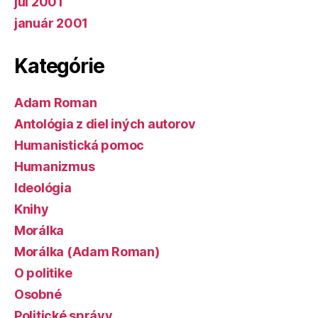
júl 2001
január 2001
Kategórie
Adam Roman
Antológia z diel iných autorov
Humanistická pomoc
Humanizmus
Ideológia
Knihy
Morálka
Morálka (Adam Roman)
O politike
Osobné
Politické správy