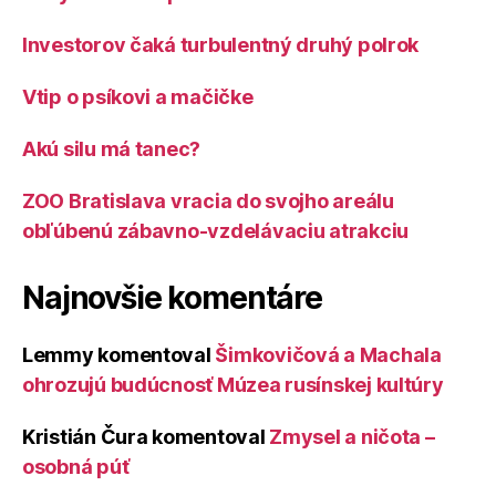
Investorov čaká turbulentný druhý polrok
Vtip o psíkovi a mačičke
Akú silu má tanec?
ZOO Bratislava vracia do svojho areálu
obľúbenú zábavno-vzdelávaciu atrakciu
Najnovšie komentáre
Lemmy
komentoval
Šimkovičová a Machala
ohrozujú budúcnosť Múzea rusínskej kultúry
Kristián Čura
komentoval
Zmysel a ničota –
osobná púť