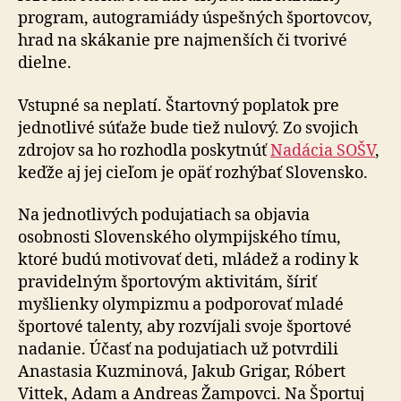
program, autogramiády úspešných športovcov,
hrad na skákanie pre najmenších či tvorivé
dielne.
Vstupné sa neplatí. Štartovný poplatok pre
jednotlivé súťaže bude tiež nulový. Zo svojich
zdrojov sa ho rozhodla poskytnúť
Nadácia SOŠV
,
keďže aj jej cieľom je opäť rozhýbať Slovensko.
Na jednotlivých podujatiach sa objavia
osobnosti Slovenského olympijského tímu,
ktoré budú motivovať deti, mládež a rodiny k
pravidelným športovým aktivitám, šíriť
myšlienky olympizmu a podporovať mladé
športové talenty, aby rozvíjali svoje športové
nadanie. Účasť na podujatiach už potvrdili
Anastasia Kuzminová, Jakub Grigar, Róbert
Vittek, Adam a Andreas Žampovci. Na Športuj