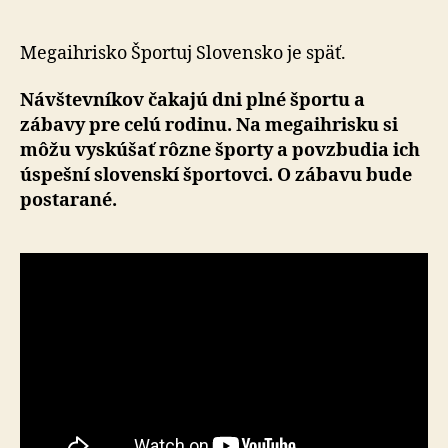
Slovensko
prináša
zábavu
Megaihrisko Športuj Slovensko je späť.
pre
celé
Návštevníkov čakajú dni plné športu a
rodiny
zábavy pre celú rodinu. Na megaihrisku si
môžu vyskúšať rôzne športy a povzbudia ich
úspešní slovenskí športovci. O zábavu bude
postarané.