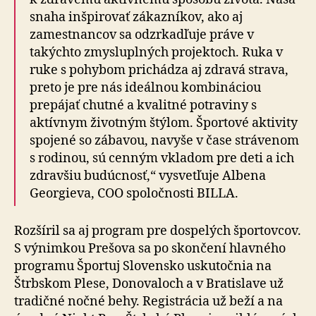
snaha inšpirovať zákazníkov, ako aj
zamestnancov sa odzrkadľuje práve v
takýchto zmysluplných projektoch. Ruka v
ruke s pohybom prichádza aj zdravá strava,
preto je pre nás ideálnou kombináciou
prepájať chutné a kvalitné potraviny s
aktívnym životným štýlom. Športové aktivity
spojené so zábavou, navyše v čase strávenom
s rodinou, sú cenným vkladom pre deti a ich
zdravšiu budúcnosť,“ vysvetľuje Albena
Georgieva, COO spoločnosti BILLA.
Rozšíril sa aj program pre dospelých športovcov.
S výnimkou Prešova sa po skončení hlavného
programu Športuj Slovensko uskutočnia na
Štrbskom Plese, Donovaloch a v Bratislave už
tradičné nočné behy. Registrácia už beží a na