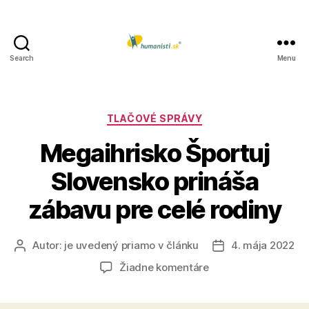
Search
Menu
Humanisti.sk
Kategórie
TLAČOVÉ SPRÁVY
Megaihrisko Športuj
Slovensko prináša
zábavu pre celé rodiny
Autor:
je uvedený priamo v článku
4. mája 2022
Autor
Dátum
článku
článku
na
Žiadne komentáre
Megaihrisko
Športuj