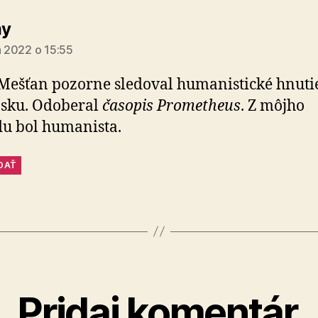
hovorí:
y
la 2022 o 15:55
Mešťan pozorne sledoval humanistické hnuti
nsku. Odoberal
časopis Prometheus
. Z môjho
u bol humanista.
DAŤ
Pridaj komentár