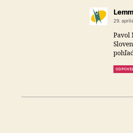
Lemm
29. aprí
Pavol 
Slove
pohľad
ODPOVE