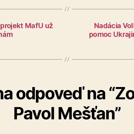
 projekt MafU už
Nadácia Vol
inám
pomoc Ukrajin
a odpoveď na “Z
Pavol Mešťan”