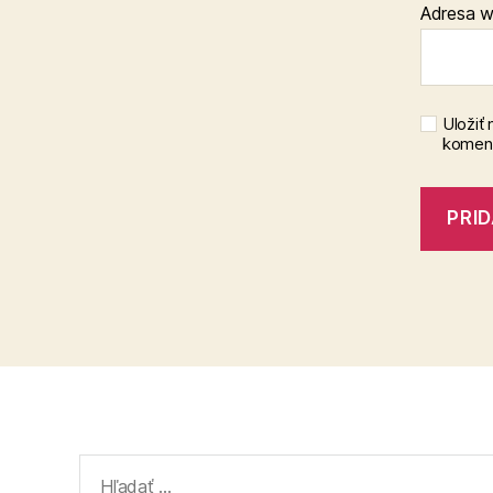
Adresa 
Uložiť
koment
Vyhľadať: