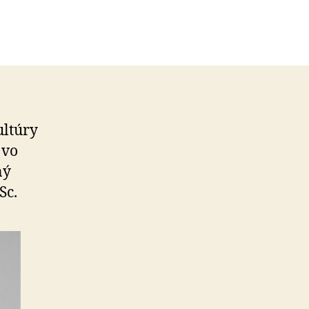
ltúry
 vo
ný
Sc.