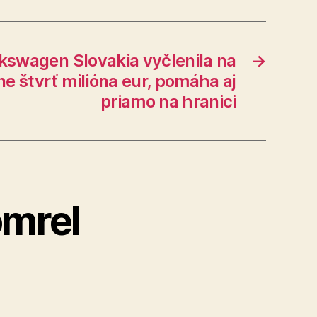
kswagen Slovakia vyčlenila na
→
e štvrť milióna eur, pomáha aj
priamo na hranici
omrel