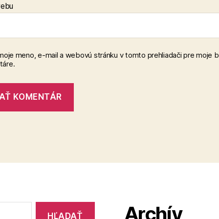
webu
 moje meno, e-mail a webovú stránku v tomto prehliadači pre moje 
áre.
Archív