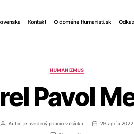
lovenska
Kontakt
O doméne Humanisti.sk
Odka
Kategórie
HUMANIZMUS
el Pavol M
Autor:
je uvedený priamo v článku
29. apríla 2022
Autor
Dátum
článku
článku