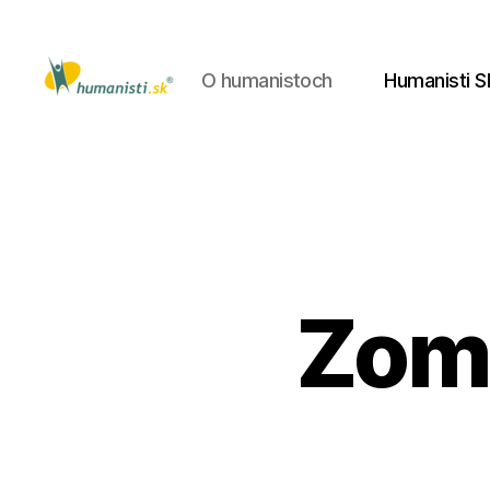
O humanistoch
Humanisti S
Humanisti.sk
Zomr