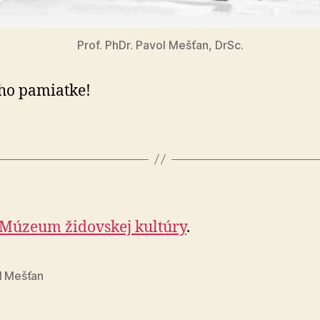
Prof. PhDr. Pavol Mešťan, DrSc.
eho pamiatke!
Múzeum židovskej kultúry
.
l Mešťan