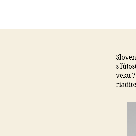
Slove
s ľúto
veku 7
riadit