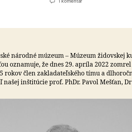
na
1 komentár
Zomrel
Pavol
Mešťan
nské národné múzeum – Múzeum židovskej ku
sťou oznamuje, že dnes 29. apríla 2022 zomrel
5 rokov člen zakladateľského tímu a dlhoroč
eľ našej inštitúcie prof. PhDr. Pavol Mešťan, Dr