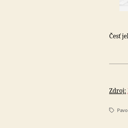
Česť j
Zdroj:
Pavo
Značky