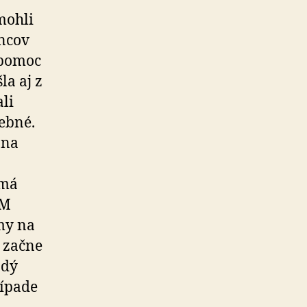
 mohli
incov
 pomoc
la aj z
li
ebné.
 na
 má
3M
my na
m začne
ždý
rípade