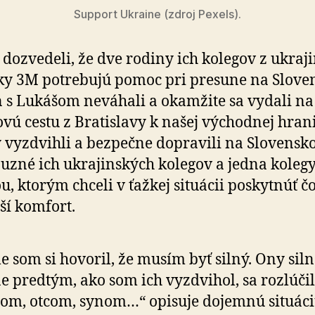
Support Ukraine (zdroj Pexels).
 dozvedeli, že dve rodiny ich kolegov z ukraji
y 3M potrebujú pomoc pri presune na Slove
 s Lukášom neváhali a okamžite sa vydali na
vú cestu z Bratislavy k našej východnej hrani
 vyzdvihli a bezpečne dopravili na Slovensko
buzné ich ukrajinských kolegov a jedna koleg
u, ktorým chceli v ťažkej situácii poskytnúť č
ší komfort.
le som si hovoril, že musím byť silný. Ony siln
e predtým, ako som ich vyzdvihol, sa rozlúčil
m, otcom, synom…“ opisuje dojemnú situác