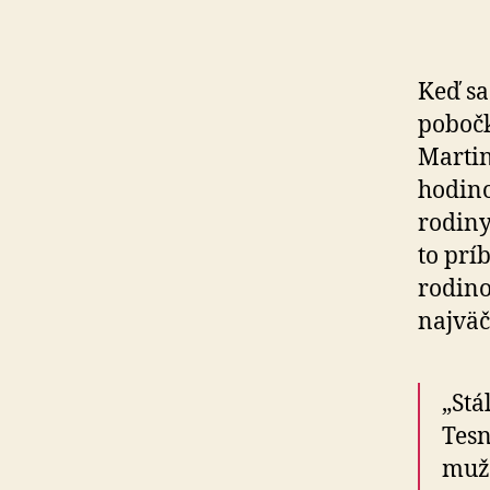
Keď sa
pobočk
Martin
hodino
rodiny
to prí
rodino
najväč
„Stá
Tesn
mužo