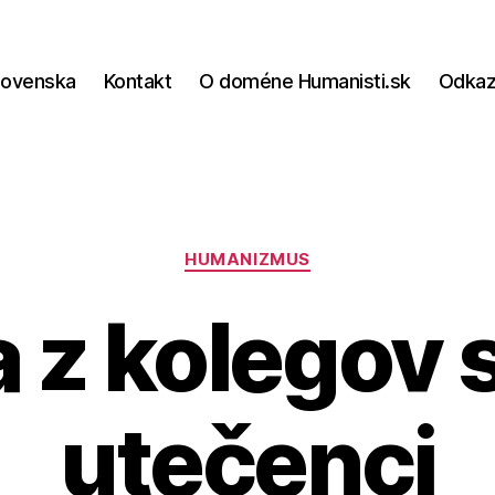
lovenska
Kontakt
O doméne Humanisti.sk
Odka
Kategórie
HUMANIZMUS
 z kolegov 
utečenci