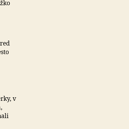
ažko
pred
sto
rky, v
,
hali