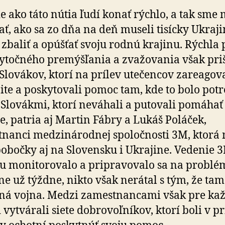
ie ako táto nútia ľudí konať rýchlo, a tak sme
ať, ako sa zo dňa na deň museli tisícky Ukraj
 zbaliť a opúšťať svoju rodnú krajinu. Rýchla
ytočného premýšľania a zvažovania však priš
Slovákov, ktorí na prílev utečencov zareagova
te a poskytovali pomoc tam, kde to bolo potr
Slovákmi, ktorí neváhali a putovali pomáhať
e, patria aj Martin Fábry a Lukáš Poláček,
nanci medzinárodnej spoločnosti 3M, ktorá
pobočky aj na Slovensku i Ukrajine. Vedenie 
iu monitorovalo a pripravovalo sa na problé
ne už týždne, nikto však nerátal s tým, že ta
ná vojna. Medzi zamestnancami však pre ka
 vytvárali siete dobrovoľníkov, ktorí boli v p