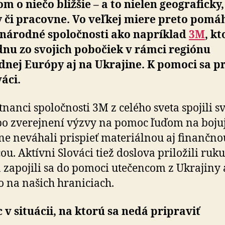
m o niečo bližšie – a to nielen geograficky, 
 či pracovne. Vo veľkej miere preto pomáh
národné spoločnosti ako napríklad
3M
, kt
dnu zo svojich pobočiek v rámci regiónu
nej Európy aj na Ukrajine. K pomoci sa pri
váci.
nanci spoločnosti 3M z celého sveta spojili s
 po zverejnení výzvy na pomoc ľuďom na boju
ne neváhali prispieť materiálnou aj finančno
u. Aktívni Slováci tiež doslova priložili ruku
a zapojili sa do pomoci utečencom z Ukrajiny 
 na našich hraniciach.
v situácii, na ktorú sa nedá pripraviť