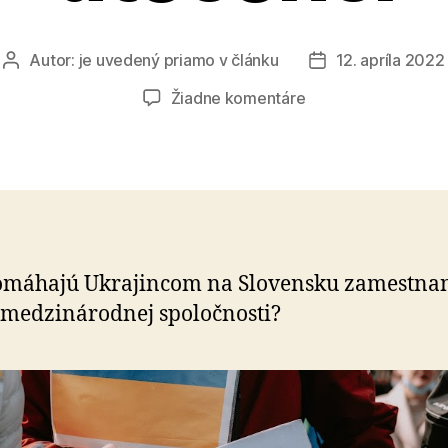
Autor:
je uvedený priamo v článku
12. apríla 2022
Autor
Dátum
článku
článku
na
Žiadne komentáre
Keď
sa
z
kolegov
stávajú
utečenci
omáhajú Ukrajincom na Slovensku zamestna
 medzinárodnej spoločnosti?