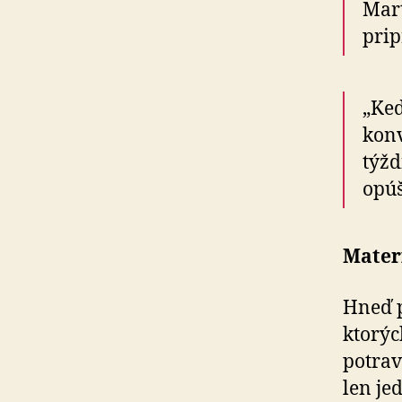
Mart
prip
„Keď
kon
týžd
opúš
Materi
Hneď p
ktorýc
potrav
len jed