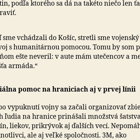
in, podľa ktorého sa dá na takéto niečo len ť
raviť.
 sme vchádzali do Košíc, stretli sme vojenský
voj s humanitárnou pomocou. Tomu by som 
ňom ešte neveril: v aute mám utečencov a me
ťa armáda.“
álna pomoc na hraniciach aj v prvej línii
o vypuknutí vojny sa začali organizovať zbie
h ľudia na hranice prinášali množstvá šatstva
ín, liekov, prikrývok aj ďalších vecí. Nepomá
notlivci, ale aj veľké spoločnosti. 3M, ako