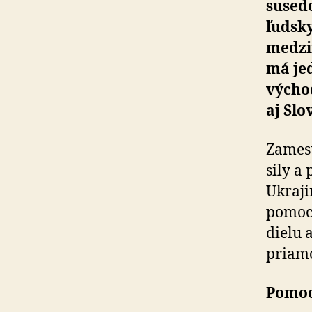
susedo
ľudsky
medzi
má je
východ
aj Slo
Zamest
sily a
Ukraji
pomoco
dielu 
priamo
Pomoc 