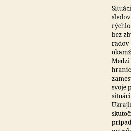
Situác
sledov
rýchlo
bez zb
radov 
okamži
Medzi 
hranic
zamest
svoje 
situác
Ukraji
skutoč
prípad