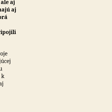
ale aj
ajú aj
orá
pojili
voje
júcej
u
 k
aj