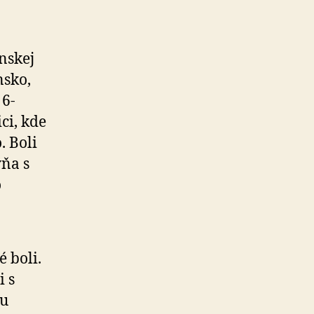
nskej
nsko,
 6-
ci, kde
. Boli
yňa s
o
é boli.
i s
iu