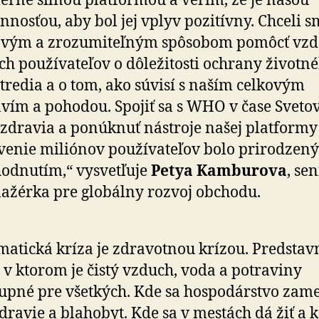
rne silnou platformou a verím, že je našou
nnosťou, aby bol jej vplyv pozitívny. Chceli 
avým a zrozumiteľným spôsobom pomôcť vzd
ch používateľov o dôležitosti ochrany životn
tredia a o tom, ako súvisí s naším celkovým
vím a pohodou. Spojiť sa s WHO v čase Sveto
zdravia a ponúknuť nástroje našej platformy
venie miliónov používateľov bolo prirodzen
odnutím,“ vysvetľuje
Petya Kamburova
, se
žérka pre globálny rozvoj obchodu.
matická kríza je zdravotnou krízou. Predstav
, v ktorom je čistý vzduch, voda a potraviny
upné pre všetkých. Kde sa hospodárstvo zam
dravie a blahobyt. Kde sa v mestách dá žiť a 