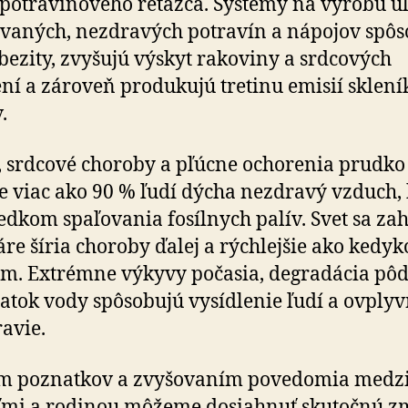
potravinového reťazca. Systémy na výrobu ul
vaných, nezdravých potravín a nápojov spôs
bezity, zvyšujú výskyt rakoviny a srdcových
ní a zároveň produkujú tretinu emisií sklen
.
 srdcové choroby a pľúcne ochorenia prudko 
e viac ako 90 % ľudí dýcha nezdravý vzduch, 
ledkom spaľovania fosílnych palív. Svet sa za
re šíria choroby ďalej a rýchlejšie ako kedyk
m. Extrémne výkyvy počasia, degradácia pôd
atok vody spôsobujú vysídlenie ľudí a ovply
ravie.
ím poznatkov a zvyšovaním povedomia medz
ľmi a rodinou môžeme dosiahnuť skutočnú z