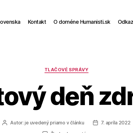
lovenska
Kontakt
O doméne Humanisti.sk
Odka
Kategórie
TLAČOVÉ SPRÁVY
ový deň zd
Autor:
je uvedený priamo v článku
7. apríla 2022
Autor
Dátum
článku
článku