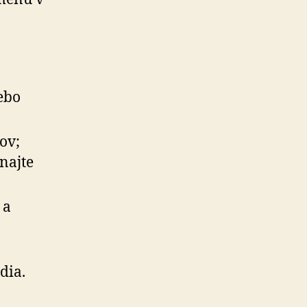
ebo
ov;
najte
 a
dia.