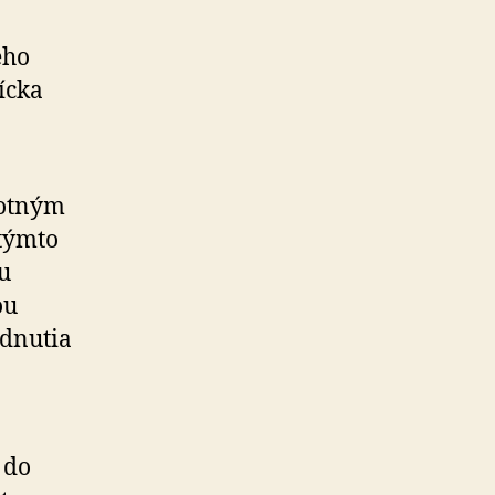
ého
ícka
votným
 týmto
u
ou
odnutia
 do