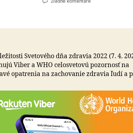
na
Žiadne komentáre
Svetový
deň
zdravia
íležitosti Svetového dňa zdravia 2022 (7. 4. 20
ujú Viber a WHO celosvetovú pozornosť na
avé opatrenia na zachovanie zdravia ľudí a p