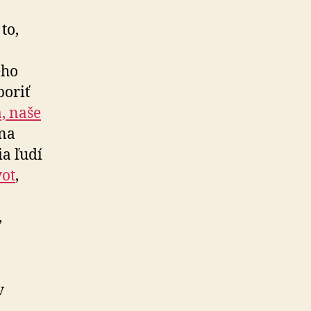
to,
ého
poriť
, naše
 na
a ľudí
vot
,
,
v