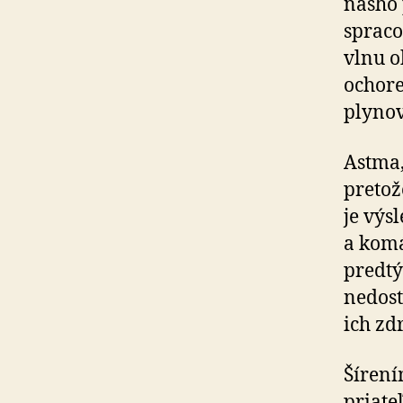
nášho 
spraco
vlnu o
ochore
plynov
Astma,
pretož
je výs
a komá
predtý
nedost
ich zd
Šíren
priate