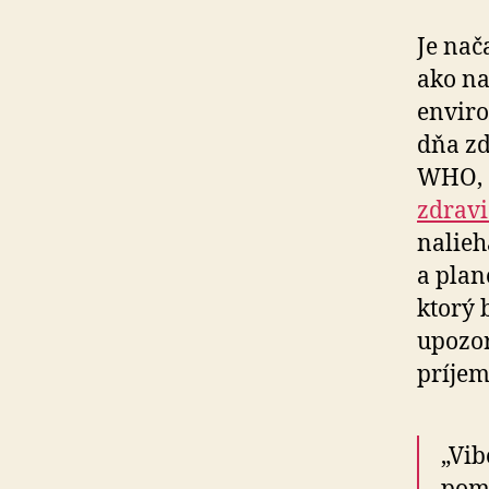
Je nač
ako na
enviro
dňa zd
WHO, 
zdravi
nalieh
a plan
ktorý 
upozor
príjem
„Vib