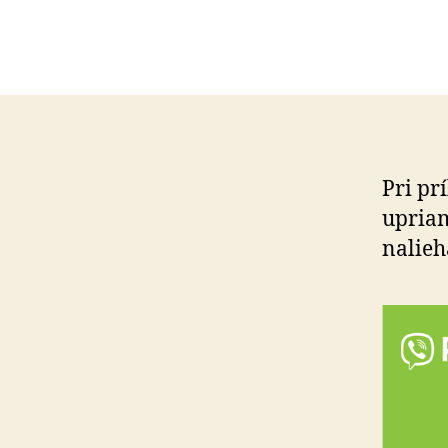
Pri pr
upriam
nalieh