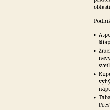
oblast
Podnik
Aspo
šlia
Zmeň
nevy
svetl
Kupu
vyhý
náp
Taba
Pres