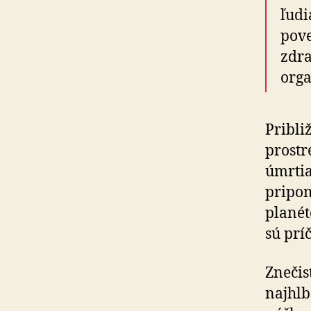
ľudi
pov
zdra
orga
Pribli
prostr
úmrtia
pripo
planét
sú prí
Znečis
najhlb