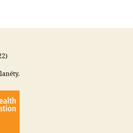
22)
lanéty.