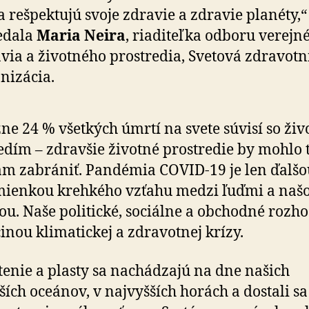
a rešpektujú svoje zdravie a zdravie planéty,“
edala
Maria Neira
, riaditeľka odboru verejn
via a životného prostredia, Svetová zdravotn
nizácia.
žne 24 % všetkých úmrtí na svete súvisí so ži
edím – zdravšie životné prostredie by mohlo
m zabrániť. Pandémia COVID-19 je len ďalšo
mienkou krehkého vzťahu medzi ľuďmi a naš
ou. Naše politické, sociálne a obchodné rozh
činou klimatickej a zdravotnej krízy.
tenie a plasty sa nachádzajú na dne našich
ších oceánov, v najvyšších horách a dostali sa