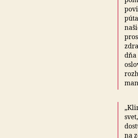
pome
povi
pút
naši
pros
zdra
dňa 
oslo
rozh
mana
„Kli
svet
dost
na z