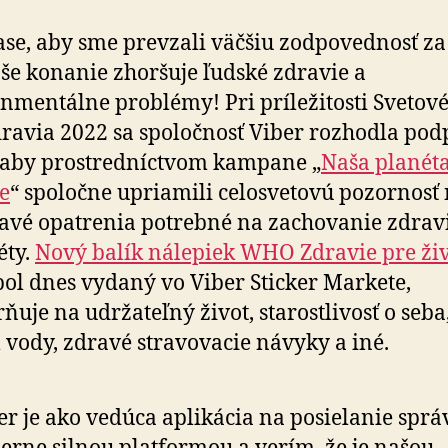
ase, aby sme prevzali väčšiu zodpovednosť za 
še konanie zhoršuje ľudské zdravie a
nmentálne problémy! Pri príležitosti Svetov
ravia 2022 sa spoločnosť Viber rozhodla pod
aby prostredníctvom kampane „
Naša planéta
e
“ spoločne upriamili celosvetovú pozornosť
avé opatrenia potrebné na zachovanie zdravi
éty.
Nový balík nálepiek WHO Zdravie pre ži
bol dnes vydaný vo Viber Sticker Markete,
ňuje na udržateľný život, starostlivosť o seba
 vody, zdravé stravovacie návyky a iné.
er je ako vedúca aplikácia na posielanie sprá