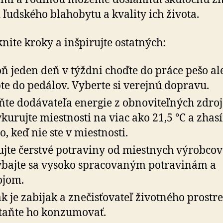
i ľudského blahobytu a kvality ich života.
nite kroky a inšpirujte ostatných:
ň jeden deň v týždni choďte do práce pešo al
pte do pedálov. Vyberte si verejnú dopravu.
te dodávateľa energie z obnoviteľných zdroj
kurujte miestnosti na viac ako 21,5 °C a zhasí
o, keď nie ste v miestnosti.
jte čerstvé potraviny od miestnych výrobcov
bajte sa vysoko spracovaným potravinám a
ojom.
k je zabijak a znečisťovateľ životného prostre
taňte ho konzumovať.