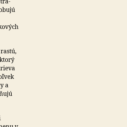
tra-
obujú
íkových
rastú,
ktorý
hrieva
oľvek
y a
vňujú
i
menu v