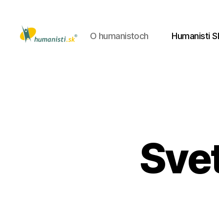
O humanistoch
Humanisti S
Humanisti.sk
Svet