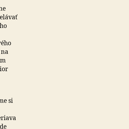
sme
elávať
ého
vého
 na
ým
nior
me si
eriava
kde