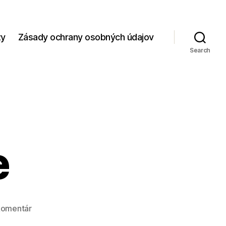
zy
Zásady ochrany osobných údajov
Search
e
na
komentár
Prekvapenie