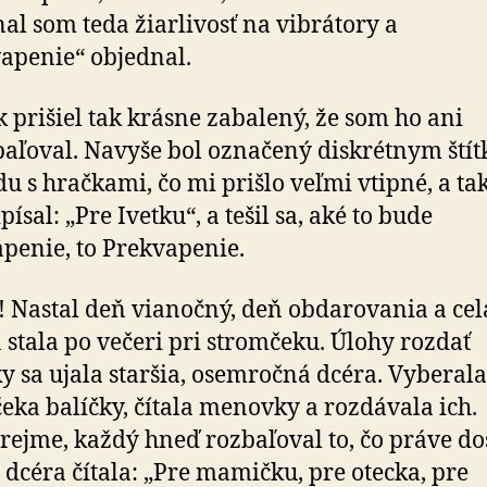
al som teda žiarlivosť na vibrátory a
apenie“ objednal.
k prišiel tak krásne zabalený, že som ho ani
aľoval. Navyše bol označený diskrétnym ští
u s hračkami, čo mi prišlo veľmi vtipné, a ta
písal: „Pre Ivetku“, a tešil sa, aké to bude
penie, to Prekvapenie.
! Nastal deň vianočný, deň obdarovania a cel
 stala po večeri pri stromčeku. Úlohy rozdať
y sa ujala staršia, osemročná dcéra. Vyberal
eka balíčky, čítala menovky a rozdávala ich.
ejme, každý hneď rozbaľoval to, čo práve dos
a dcéra čítala: „Pre mamičku, pre otecka, pre