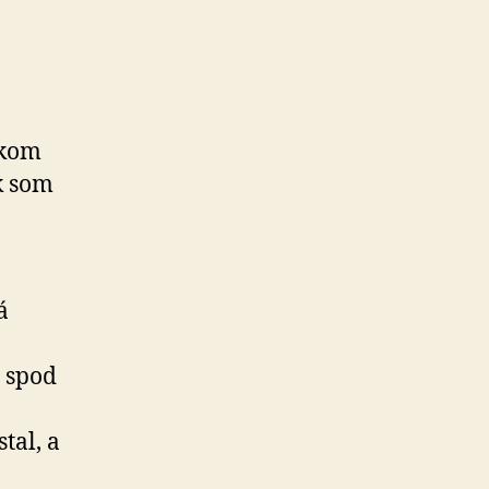
tkom
k som
á
a spod
tal, a