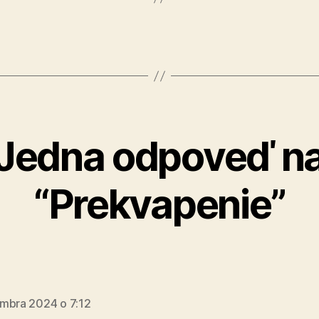
Jedna odpoveď n
“Prekvapenie”
hovorí:
mbra 2024 o 7:12