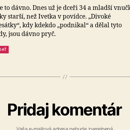
 je to dávno. Dnes už je dceři 34 a mladší vnučk
ky starší, než Ivetka v povídce. „Divoké
sátky“, kdy kdekdo „podnikal“ a dělal tyto
y, jsou dávno pryč.
DAŤ
Pridaj komentár
Vaša e-mailová adresa nebude zverejnená.