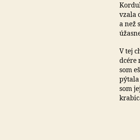
Kordul
vzala 
a než 
úžasne
V tej c
dcére 
som eš
pýtala
som jej
krabic