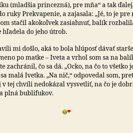
ku (mladšia princezná), pre mňa“ a tak ďalej
do ruky Prekvapenie, a zajasala: „Jé, to je pre
som stačil akokoľvek zasiahnuť, balík rozbalil
 hľadela do jeho útrob.
hvíli mi došlo, aká to bola hlúposť dávať starše
meno po matke – Iveta a vrhol som sa na balí
te zachránil, čo sa dá. „Ocko, na čo to všetko j
 sa malá Ivetka. „Na nič,“ odpovedal som, pre
 v tej chvíli nedokázal vysvetliť, na čo je dob
a plná bublifukov.