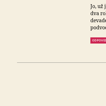
Jo, už
dva ro
devade
podvod
ODPOVE