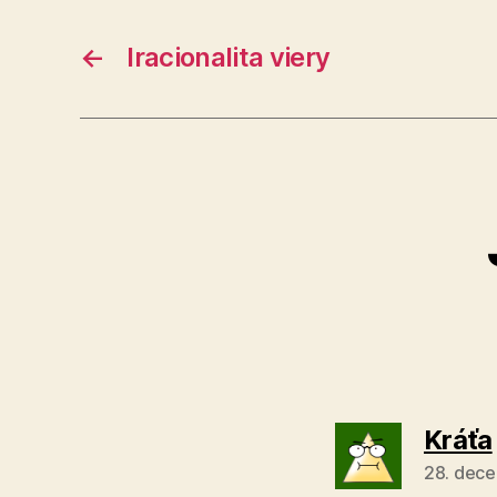
←
Iracionalita viery
Kráťa
28. dece