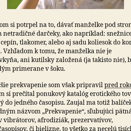
om si potrpel na to, dávať manželke pod str
 netradičné darčeky, ako napríklad: snežnice
 cepín, tlakomer, alebo aj sadu koliesok do ko
e. Vzhľadom k tomu, že manželka nie je
vkyňa, ani kutilsky založená (ja takisto nie), 
dým primerane v šoku.
šie prekvapenie som však pripravil
pred ro
m si prečítal ponukový katalóg erotického tov
ý do jedného časopisu. Zaujal ma totiž balíček
ným názvom „Prekvapenie“, sľubujúci pätná
 vibrátorov, afrodiziák, prezervatívov,
asopisov, či bielizne, to všetko za necelú tisíc