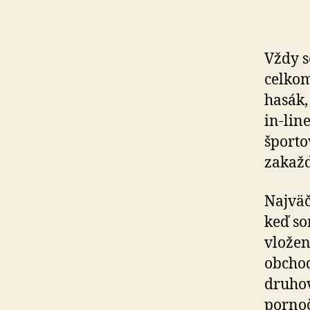
Vždy s
celkom
hasák,
in-lin
športo
zakaž
Najväč
keď so
vložen
obchod
druhov
pornoč