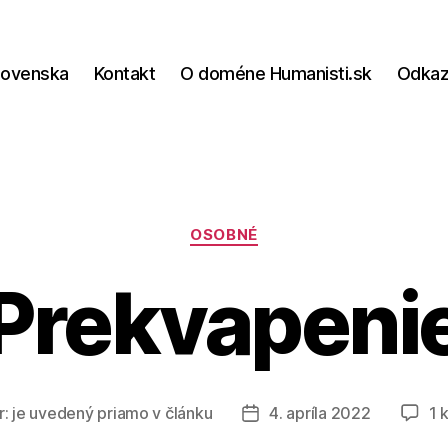
lovenska
Kontakt
O doméne Humanisti.sk
Odka
Kategórie
OSOBNÉ
Prekvapeni
r:
je uvedený priamo v článku
4. apríla 2022
1 
Dátum
článku