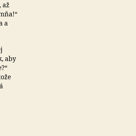
, až
 mňa!“
a a
j
k, aby
e?“
tože
rá