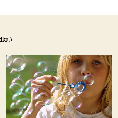
dka.)