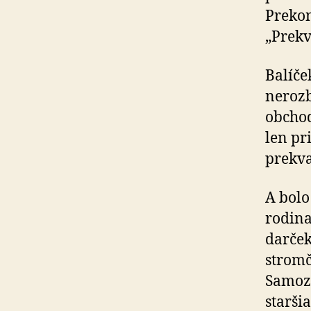
Prekon
„Prekv
Balíče
nerozb
obchod
len pri
prekva
A bolo
rodina
darček
stromč
Samozr
starši