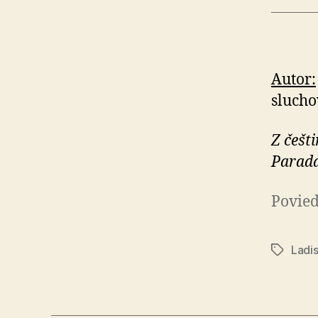
Autor:
sluch
Z češti
Parada
Povied
Ladis
Značky