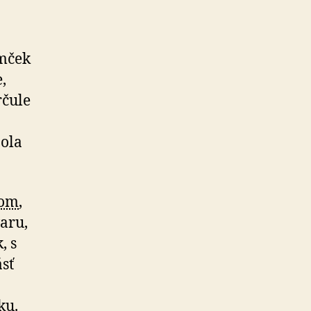
omček
,
rčule
bola
kom
,
aru,
, s
sť
ku.