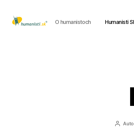
O humanistoch
Humanisti S
Humanisti.sk
Auto
Autor
článku