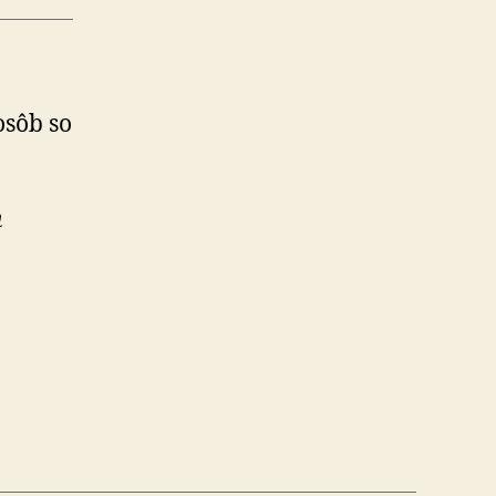
osôb so
n