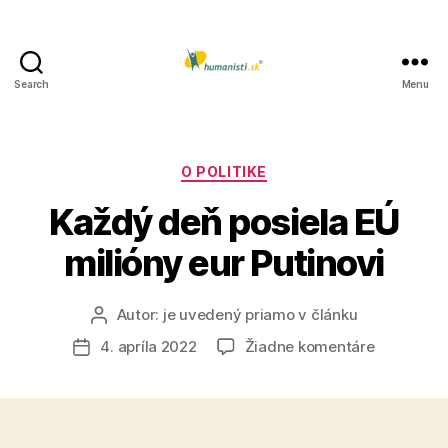
Search
Menu
Humanisti.sk
Kategórie
O POLITIKE
Každý deň posiela EÚ
milióny eur Putinovi
Autor:
je uvedený priamo v článku
Autor
článku
na
4. apríla 2022
Žiadne komentáre
Dátum
Každý
článku
deň
posiela
EÚ