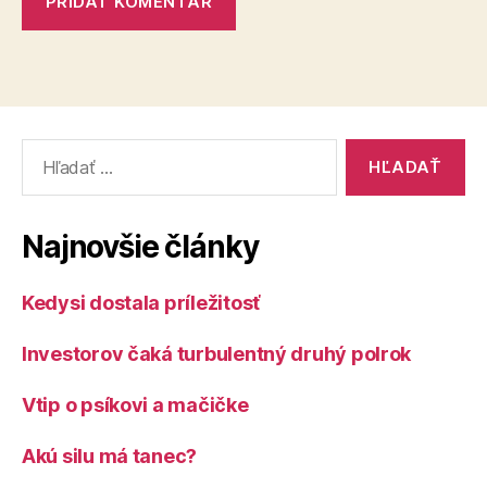
Vyhľadať:
Najnovšie články
Kedysi dostala príležitosť
Investorov čaká turbulentný druhý polrok
Vtip o psíkovi a mačičke
Akú silu má tanec?