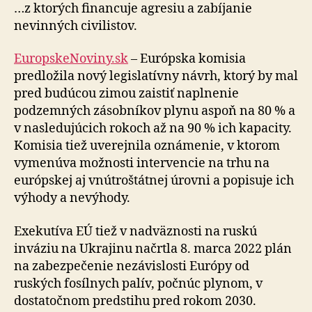
milióny
…z ktorých financuje agresiu a zabíjanie
eur
nevinných civilistov.
Putinovi
EuropskeNoviny.sk
– Európska komisia
predložila nový legislatívny návrh, ktorý by mal
pred budúcou zimou zaistiť naplnenie
podzemných zásobníkov plynu aspoň na 80 % a
v nasledujúcich rokoch až na 90 % ich kapacity.
Komisia tiež uverejnila oznámenie, v ktorom
vymenúva možnosti intervencie na trhu na
európskej aj vnútroštátnej úrovni a popisuje ich
výhody a nevýhody.
Exekutíva EÚ tiež v nadväznosti na ruskú
inváziu na Ukrajinu načrtla 8. marca 2022 plán
na zabezpečenie nezávislosti Európy od
ruských fosílnych palív, počnúc plynom, v
dostatočnom predstihu pred rokom 2030.