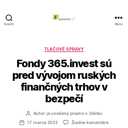
Search
Menu
Humanisti.sk
Kategórie
TLAČOVÉ SPRÁVY
Fondy 365.invest sú
pred vývojom ruských
finančných trhov v
bezpečí
Autor:
je uvedený priamo v článku
Autor
článku
na
17. marca 2022
Žiadne komentáre
Dátum