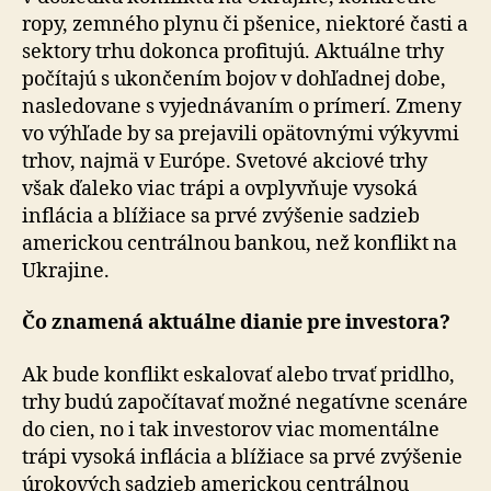
ropy, zemného plynu či pšenice, niektoré časti a
sektory trhu dokonca profitujú. Aktuálne trhy
počítajú s ukončením bojov v dohľadnej dobe,
nasledovane s vyjednávaním o prímerí. Zmeny
vo výhľade by sa prejavili opätovnými výkyvmi
trhov, najmä v Európe. Svetové akciové trhy
však ďaleko viac trápi a ovplyvňuje vysoká
inflácia a blížiace sa prvé zvýšenie sadzieb
americkou centrálnou bankou, než konflikt na
Ukrajine.
Čo znamená aktuálne dianie pre investora?
Ak bude konflikt eskalovať alebo trvať pridlho,
trhy budú započítavať možné negatívne scenáre
do cien, no i tak investorov viac momentálne
trápi vysoká inflácia a blížiace sa prvé zvýšenie
úrokových sadzieb americkou centrálnou