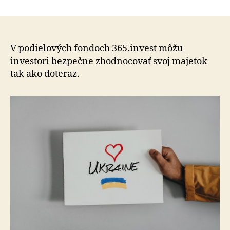
Fondy
článku
365.inves
sú
pred
vývojom
V podielových fondoch 365.invest môžu
ruských
investori bezpečne zhodnocovať svoj majetok
finančný
tak ako doteraz.
trhov
v
bezpečí