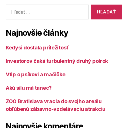
Vyhľadať:
Najnovšie články
Kedysi dostala príležitosť
Investorov čaká turbulentný druhý polrok
Vtip o psíkovi a mačičke
Akú silu má tanec?
ZOO Bratislava vracia do svojho areálu
obľúbenú zábavno-vzdelávaciu atrakciu
Najnovšie komentáre