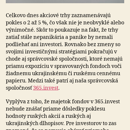
Celkovo dnes akciové trhy zaznamenávajú
pokles o 2 až 5 %, čo však nie je neobvyklé alebo
výnimočné. Skôr to poukazuje na fakt, že trhy
zatiaľ stále nepanikária a panike by nemali
podliehať ani investori. Rovnako bez zmeny so
svojimi investičnými stratégiami pokračujú v
chode aj správcovské spoločnosti, ktoré nemajú
priamu expozíciu v spravovaných fondoch voči
žiadnemu ukrajinskému či ruskému cennému
papieru. Medzi také patrí aj naša správcovská
spoločnosť
365.invest
.
Vyplýva z toho, že majetok fondov v 365.invest
nebude znášať priame dôsledky poklesu
hodnoty ruských akcií a ruských aj
ukrajinských dlhopisov. Pre investorov to zas