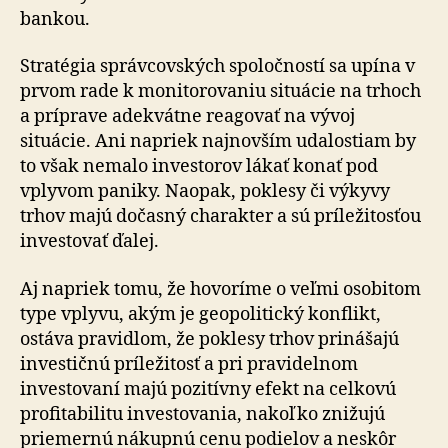
bankou.
Stratégia správcovských spoločností sa upína v
prvom rade k monitorovaniu situácie na trhoch
a príprave adekvátne reagovať na vývoj
situácie. Ani napriek najnovším udalostiam by
to však nemalo investorov lákať konať pod
vplyvom paniky. Naopak, poklesy či výkyvy
trhov majú dočasný charakter a sú príležitosťou
investovať ďalej.
Aj napriek tomu, že hovoríme o veľmi osobitom
type vplyvu, akým je geopolitický konflikt,
ostáva pravidlom, že poklesy trhov prinášajú
investičnú príležitosť a pri pravidelnom
investovaní majú pozitívny efekt na celkovú
profitabilitu investovania, nakoľko znižujú
priemernú nákupnú cenu podielov a neskôr