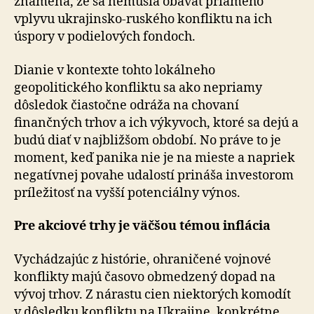
znamená, že sa nemusia obávať priameho
vplyvu ukrajinsko-ruského konfliktu na ich
úspory v podielových fondoch.
Dianie v kontexte tohto lokálneho
geopolitického konfliktu sa ako nepriamy
dôsledok čiastočne odráža na chovaní
finančných trhov a ich výkyvoch, ktoré sa dejú a
budú diať v najbližšom období. No práve to je
moment, keď panika nie je na mieste a napriek
negatívnej povahe udalostí prináša investorom
príležitosť na vyšší potenciálny výnos.
Pre akciové trhy je väčšou témou inflácia
Vychádzajúc z histórie, ohraničené vojnové
konflikty majú časovo obmedzený dopad na
vývoj trhov. Z nárastu cien niektorých komodít
v dôsledku konfliktu na Ukrajine, konkrétne