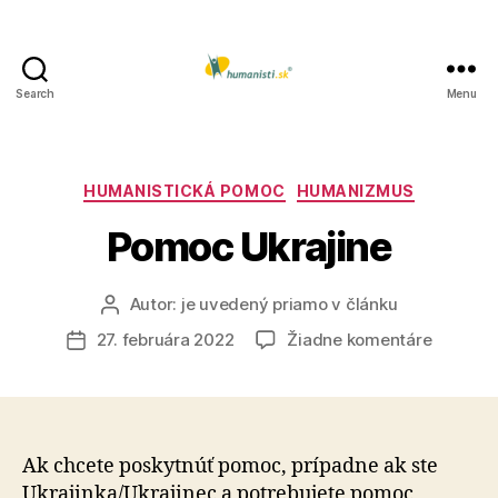
Search
Menu
Humanisti.sk
Kategórie
HUMANISTICKÁ POMOC
HUMANIZMUS
Pomoc Ukrajine
Autor:
je uvedený priamo v článku
Autor
článku
na
27. februára 2022
Žiadne komentáre
Dátum
Pomoc
článku
Ukrajine
Ak chcete poskytnúť pomoc, prípadne ak ste
Ukrajinka/Ukrajinec a potrebujete pomoc,