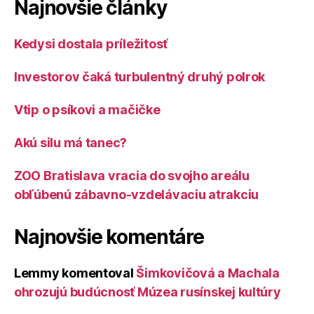
Najnovšie články
Kedysi dostala príležitosť
Investorov čaká turbulentný druhý polrok
Vtip o psíkovi a mačičke
Akú silu má tanec?
ZOO Bratislava vracia do svojho areálu
obľúbenú zábavno-vzdelávaciu atrakciu
Najnovšie komentáre
Lemmy
komentoval
Šimkovičová a Machala
ohrozujú budúcnosť Múzea rusínskej kultúry