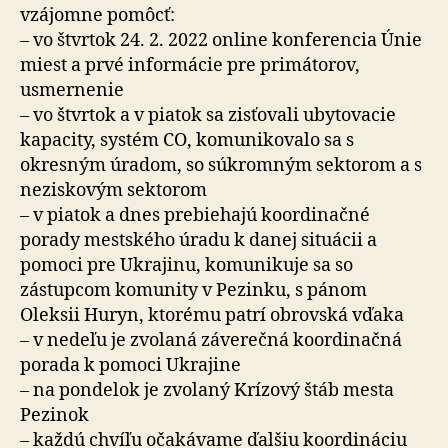
vzájomne pomôcť:
– vo štvrtok 24. 2. 2022 online konferencia Únie
miest a prvé informácie pre primátorov,
usmernenie
– vo štvrtok a v piatok sa zisťovali ubytovacie
kapacity, systém CO, komunikovalo sa s
okresným úradom, so súkromným sektorom a s
neziskovým sektorom
– v piatok a dnes prebiehajú koordinačné
porady mestského úradu k danej situácii a
pomoci pre Ukrajinu, komunikuje sa so
zástupcom komunity v Pezinku, s pánom
Oleksii Huryn, ktorému patrí obrovská vďaka
– v nedeľu je zvolaná záverečná koordinačná
porada k pomoci Ukrajine
– na pondelok je zvolaný Krízový štáb mesta
Pezinok
– každú chvíľu očakávame ďalšiu koordináciu