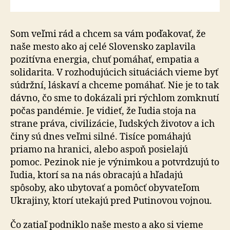
Som veľmi rád a chcem sa vám poďakovať, že
naše mesto ako aj celé Slovensko zaplavila
pozitívna energia, chuť pomáhať, empatia a
solidarita. V rozhodujúcich situáciách vieme byť
súdržní, láskaví a chceme pomáhať. Nie je to tak
dávno, čo sme to dokázali pri rýchlom zomknutí
počas pandémie. Je vidieť, že ľudia stoja na
strane práva, civilizácie, ľudských životov a ich
činy sú dnes veľmi silné. Tisíce pomáhajú
priamo na hranici, alebo aspoň posielajú
pomoc. Pezinok nie je výnimkou a potvrdzujú to
ľudia, ktorí sa na nás obracajú a hľadajú
spôsoby, ako ubytovať a pomôcť obyvateľom
Ukrajiny, ktorí utekajú pred Putinovou vojnou.
Čo zatiaľ podniklo naše mesto a ako si vieme