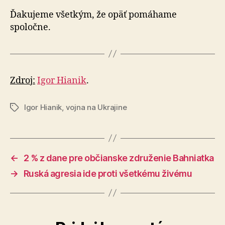
Ďakujeme všetkým, že opäť pomáhame
spoločne.
Zdroj:
Igor Hianik
.
Igor Hianik
,
vojna na Ukrajine
Značky
←
2 % z dane pre občianske združenie Bahniatka
→
Ruská agresia ide proti všetkému živému