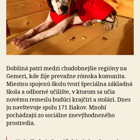
Dobšiná patrí medzi chudobnejšie regióny na
Gemeri, kde žije prevažne rómska komunita.
Miestnu spojenú školu tvorí špeciálna základná
škola a odborné učilište, v ktorom sa učia
novému remeslu budúci krajčíri a stolári. Dnes
ju navštevuje spolu 171 žiakov. Mnohí
pochádzajú zo sociálne znevýhodneného
prostredia.