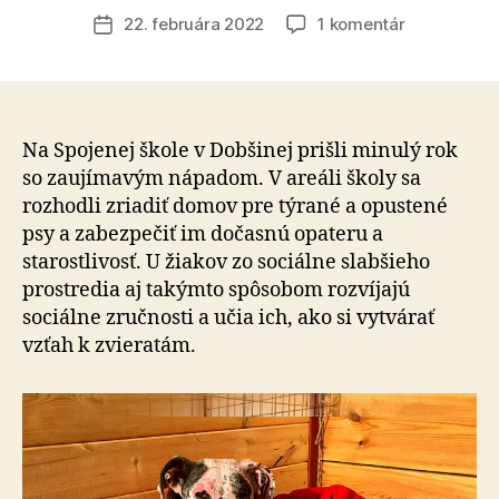
článku
na
22. februára 2022
1 komentár
Dátum
Žiaci
článku
a
zamestnanc
spojenej
školy
Na Spojenej škole v Dobšinej prišli minulý rok
v
so zaujímavým nápadom. V areáli školy sa
Dobšinej
rozhodli zriadiť domov pre týrané a opustené
si
psy a zabezpečiť im dočasnú opateru a
vzali
starostlivosť. U žiakov zo sociálne slabšieho
pod
prostredia aj takýmto spôsobom rozvíjajú
krídla
sociálne zručnosti a učia ich, ako si vytvárať
týrané
a
vzťah k zvieratám.
opustené
zvieratá