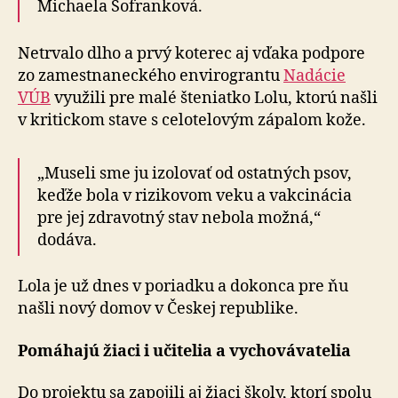
Michaela Šofranková.
Netrvalo dlho a prvý koterec aj vďaka podpore
zo zamestnaneckého envirograntu
Nadácie
VÚB
využili pre malé šteniatko Lolu, ktorú našli
v kritickom stave s celotelovým zápalom kože.
„Museli sme ju izolovať od ostatných psov,
keďže bola v rizikovom veku a vakcinácia
pre jej zdravotný stav nebola možná,“
dodáva.
Lola je už dnes v poriadku a dokonca pre ňu
našli nový domov v Českej republike.
Pomáhajú žiaci i učitelia a vychovávatelia
Do projektu sa zapojili aj žiaci školy, ktorí spolu