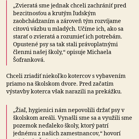
„Zvieratá sme jednak chceli zachrániť pred
bezcitnosťou a krutým ľudským
zaobchádzaním a zároveň tým rozvíjame
citovú väzbu u mladých. Učíme ich, ako sa
starať o zvieratá a rozumieť ich potrebám.
Opustené psy sa tak stali právoplatnými
členmi našej školy,“ opisuje Michaela
Šofranková.
Chceli zriadiť niekoľko kotercov s vybavením
priamo na školskom dvore. Pred začatím
výstavby koterca však narazili na prekážku.
„Žiaľ, hygienici nám nepovolili držať psy v
školskom areáli. Vynašli sme sa a využili sme
pozemok neďaleko školy, ktorý patrí
jednému z našich zamestnancov,“ hovorí