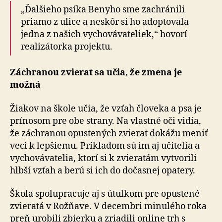
„Ďalšieho psíka Benyho sme zachránili
priamo z ulice a neskôr si ho adoptovala
jedna z našich vychovávateliek,“ hovorí
realizátorka projektu.
Záchranou zvierat sa učia, že zmena je
možná
Žiakov na škole učia, že vzťah človeka a psa je
prínosom pre obe strany. Na vlastné oči vidia,
že záchranou opustených zvierat dokážu meniť
veci k lepšiemu. Príkladom sú im aj učitelia a
vychovávatelia, ktorí si k zvieratám vytvorili
hlbší vzťah a berú si ich do dočasnej opatery.
Škola spolupracuje aj s útulkom pre opustené
zvieratá v Rožňave. V decembri minulého roka
preň urobili zbierku a zriadili online trh s