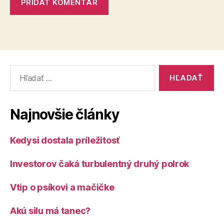
Vyhľadať:
Najnovšie články
Kedysi dostala príležitosť
Investorov čaká turbulentný druhý polrok
Vtip o psíkovi a mačičke
Akú silu má tanec?