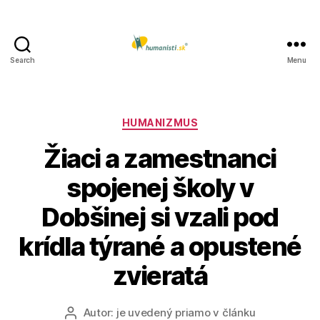
Search
Menu
Humanisti.sk
Kategórie
HUMANIZMUS
Žiaci a zamestnanci
spojenej školy v
Dobšinej si vzali pod
krídla týrané a opustené
zvieratá
Autor:
je uvedený priamo v článku
Autor