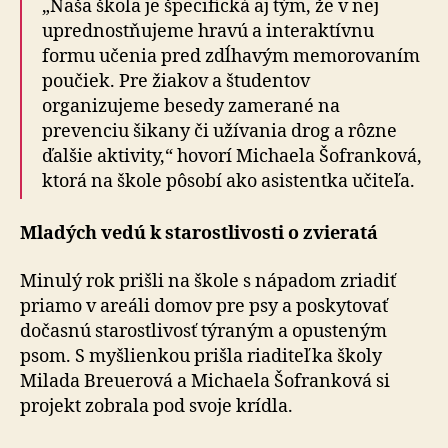
„Naša škola je špecifická aj tým, že v nej
uprednostňujeme hravú a interaktívnu
formu učenia pred zdĺhavým memorovaním
poučiek. Pre žiakov a študentov
organizujeme besedy zamerané na
prevenciu šikany či užívania drog a rôzne
ďalšie aktivity,“ hovorí Michaela Šofranková,
ktorá na škole pôsobí ako asistentka učiteľa.
Mladých vedú k starostlivosti o zvieratá
Minulý rok prišli na škole s nápadom zriadiť
priamo v areáli domov pre psy a poskytovať
dočasnú starostlivosť týraným a opusteným
psom. S myšlienkou prišla riaditeľka školy
Milada Breuerová a Michaela Šofranková si
projekt zobrala pod svoje krídla.