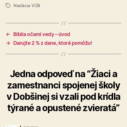
Nadácia VÚB
Značky
←
Biblia očami vedy – úvod
→
Darujte 2 % z dane, ktoré pomôžu!
Jedna odpoveď na “Žiaci a
zamestnanci spojenej školy
v Dobšinej si vzali pod krídla
týrané a opustené zvieratá”