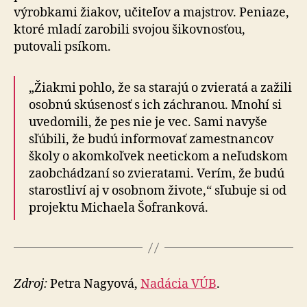
výrobkami žiakov, učiteľov a majstrov. Peniaze,
ktoré mladí zarobili svojou šikovnosťou,
putovali psíkom.
„Žiakmi pohlo, že sa starajú o zvieratá a zažili
osobnú skúsenosť s ich záchranou. Mnohí si
uvedomili, že pes nie je vec. Sami navyše
sľúbili, že budú informovať zamestnancov
školy o akomkoľvek neetickom a neľudskom
zaobchádzaní so zvieratami. Verím, že budú
starostliví aj v osobnom živote,“ sľubuje si od
projektu Michaela Šofranková.
Zdroj:
Petra Nagyová,
Nadácia VÚB
.