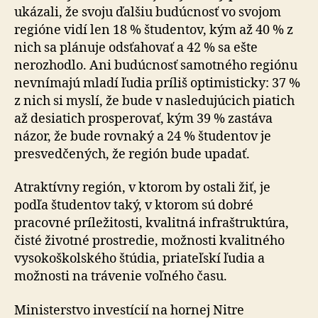
ukázali, že svoju ďalšiu budúcnosť vo svojom
regióne vidí len 18 % študentov, kým až 40 % z
nich sa plánuje odsťahovať a 42 % sa ešte
nerozhodlo. Ani budúcnosť samotného regiónu
nevnímajú mladí ľudia príliš optimisticky: 37 %
z nich si myslí, že bude v nasledujúcich piatich
až desiatich prosperovať, kým 39 % zastáva
názor, že bude rovnaký a 24 % študentov je
presvedčených, že región bude upadať.
Atraktívny región, v ktorom by ostali žiť, je
podľa študentov taký, v ktorom sú dobré
pracovné príležitosti, kvalitná infraštruktúra,
čisté životné prostredie, možnosti kvalitného
vysokoškolského štúdia, priateľskí ľudia a
možnosti na trávenie voľného času.
Ministerstvo investícií na hornej Nitre