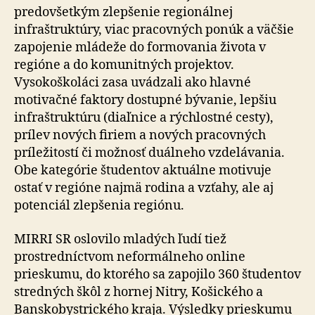
predovšetkým zlepšenie regionálnej
infraštruktúry, viac pracovných ponúk a väčšie
zapojenie mládeže do formovania života v
regióne a do komunitných projektov.
Vysokoškoláci zasa uvádzali ako hlavné
motivačné faktory dostupné bývanie, lepšiu
infraštruktúru (diaľnice a rýchlostné cesty),
prílev nových firiem a nových pracovných
príležitostí či možnosť duálneho vzdelávania.
Obe kategórie študentov aktuálne motivuje
ostať v regióne najmä rodina a vzťahy, ale aj
potenciál zlepšenia regiónu.
MIRRI SR oslovilo mladých ľudí tiež
prostredníctvom neformálneho online
prieskumu, do ktorého sa zapojilo 360 študentov
stredných škôl z hornej Nitry, Košického a
Banskobystrického kraja. Výsledky prieskumu