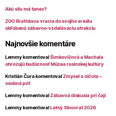
Akú silu má tanec?
ZOO Bratislava vracia do svojho areálu
obľúbenú zábavno-vzdelávaciu atrakciu
Najnovšie komentáre
Lemmy
komentoval
Šimkovičová a Machala
ohrozujú budúcnosť Múzea rusínskej kultúry
Kristián Čura
komentoval
Zmysel a ničota –
osobná púť
Lemmy
komentoval
Zábavná diskusia pri čaji
Lemmy
komentoval
Letný Slnovrat 2026