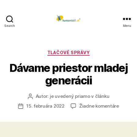
Search
Menu
Humanisti.sk
Kategórie
TLAČOVÉ SPRÁVY
Dávame priestor mladej
generácii
Autor:
je uvedený priamo v článku
Autor
článku
na
15. februára 2022
Žiadne komentáre
Dátum
Dávame
článku
priestor
mladej
generáci