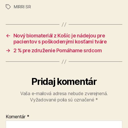
MIRRI SR
Značky
←
Nový biomateriál z Košíc je nádejou pre
pacientov s poškodenými kosťami tváre
→
2 % pre združenie Pomáhame srdcom
Pridaj komentár
Vaša e-mailová adresa nebude zverejnená.
Vyžadované polia sú označené
*
Komentár
*