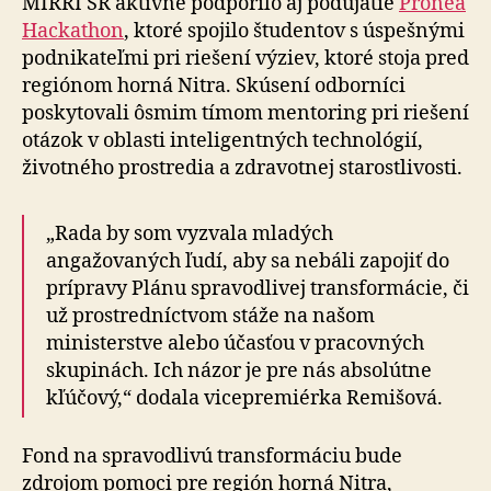
MIRRI SR aktívne podporilo aj podujatie
Pronea
Hackathon
, ktoré spojilo študentov s úspešnými
podnikateľmi pri riešení výziev, ktoré stoja pred
regiónom horná Nitra. Skúsení odborníci
poskytovali ôsmim tímom mentoring pri riešení
otázok v oblasti inteligentných technológií,
životného prostredia a zdravotnej starostlivosti.
„Rada by som vyzvala mladých
angažovaných ľudí, aby sa nebáli zapojiť do
prípravy Plánu spravodlivej transformácie, či
už prostredníctvom stáže na našom
ministerstve alebo účasťou v pracovných
skupinách. Ich názor je pre nás absolútne
kľúčový,“ dodala vicepremiérka Remišová.
Fond na spravodlivú transformáciu bude
zdrojom pomoci pre región horná Nitra,