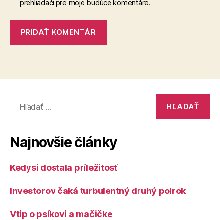
prehliadači pre moje budúce komentáre.
Vyhľadať:
Najnovšie články
Kedysi dostala príležitosť
Investorov čaká turbulentný druhý polrok
Vtip o psíkovi a mačičke