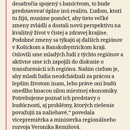
desaťročia spojený s baníctvom, to bude
predstavovať úplne inú realitu. Ľuďom, ktorí
tu žijú, musíme pomôcť, aby tieto veľké
zmeny zvládli a dostali novú perspektívu na
kvalitný život v čistej a zdravej krajine.
Podobné zmeny sa týkajú aj ďalších regiónov
v Košickom a Banskobystrickom kraji.
Oslovili sme mladých ľudí z týchto regiónov a
aktívne sme ich zapojili do diskusie o
transformácii ich regiónu. Naším cieľom je,
aby mladí ľudia neodchádzali za prácou a
lepším životom inam, lebo práve oni budú
onedlho hnacou silou miestnej ekonomiky.
Potrebujeme poznať ich predstavy o
budúcnosti, aj problémy, ktorých riešenie
považujú za naliehavé,“ povedala
vicepremiérka a ministerka regionálneho
rozvoja Veronika Remišová.