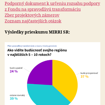
Podporný dokument k určeniu rozsahu podpory
z Fondu na spravodlivú transformáciu
Zber projektových zámerov
Zoznam najčastejších otázok
Výsledky prieskumu MIRRI SR: