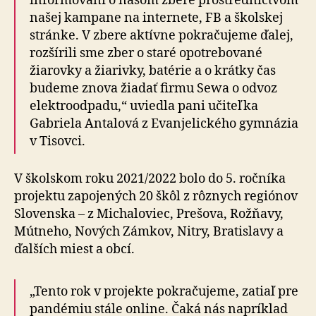
informovaní o našom zbere prostredníctvom
našej kampane na internete, FB a školskej
stránke. V zbere aktívne pokračujeme ďalej,
rozšírili sme zber o staré opotrebované
žiarovky a žiarivky, batérie a o krátky čas
budeme znova žiadať firmu Sewa o odvoz
elektroodpadu,“ uviedla pani učiteľka
Gabriela Antalová z Evanjelického gymnázia
v Tisovci.
V školskom roku 2021/2022 bolo do 5. ročníka
projektu zapojených 20 škôl z rôznych regiónov
Slovenska – z Michaloviec, Prešova, Rožňavy,
Mútneho, Nových Zámkov, Nitry, Bratislavy a
ďalších miest a obcí.
„Tento rok v projekte pokračujeme, zatiaľ pre
pandémiu stále online. Čaká nás napríklad