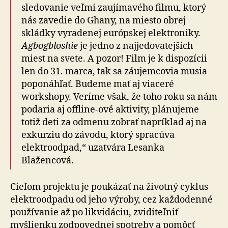
sledovanie veľmi zaujímavého filmu, ktorý
nás zavedie do Ghany, na miesto obrej
skládky vyradenej európskej elektroniky.
Agbogbloshie
je jedno z najjedovatejších
miest na svete. A pozor! Film je k dispozícii
len do 31. marca, tak sa záujemcovia musia
poponáhľať. Budeme mať aj viaceré
workshopy. Veríme však, že toho roku sa nám
podaria aj offline-ové aktivity, plánujeme
totiž deti za odmenu zobrať napríklad aj na
exkurziu do závodu, ktorý spracúva
elektroodpad,“ uzatvára Lesanka
Blažencová.
Cieľom projektu je poukázať na životný cyklus
elektroodpadu od jeho výroby, cez každodenné
používanie až po likvidáciu, zviditeľniť
myšlienku zodpovednej spotreby a pomôcť