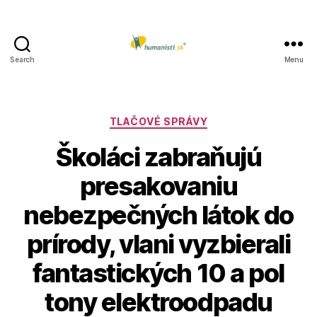
Search
Menu
Humanisti.sk
Kategórie
TLAČOVÉ SPRÁVY
Školáci zabraňujú
presakovaniu
nebezpečných látok do
prírody, vlani vyzbierali
fantastických 10 a pol
tony elektroodpadu