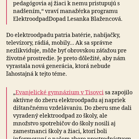
pedagógovia aj žiaci k nemu pristupujú s
nadšením,“ vraví manažérka programu
ElektroodpadDopad Lesanka Blažencová.
Do elektroodpadu patria batérie, nabíjačky,
televízory, rádiá, mobily… Ak sa správne
nezlikviduje, môže byť obrovskou záťažou pre
životné prostredie. Je preto dôležité, aby nám
vyrastala nová generácia, ktorá nebude
ľahostajná k tejto téme.
„
Evanjelické gymnázium v Tisovci
sa zapojilo
aktívne do zberu elektroodpadu aj napriek
dištančnému vzdelávaniu. Do zberu sme dali
vyradený elektroodpad zo školy, ale
množstvo spotrebičov do školy nosili aj
zamestnanci školy a žiaci, ktorí boli