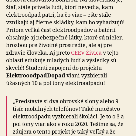
žiaľ, stále priveľa ľudí, ktorí nevedia, kam
elektroodpad patrí, ba čo viac – ešte stále
vznikajú aj čierne skládky, kam ho vyhadzujú!
Pritom veľká časť elektroodpadov a batérií
obsahuje aj nebezpečné látky, ktoré sú nielen
hrozbou pre životné prostredie, ale aj pre
zdravie človeka. Aj preto
CEEV Živica
v tejto
oblasti edukuje mladých ľudí a výsledky sú
skvelé! Študenti zapojení do projektu
ElektrooodpadDopad
vlani vyzbierali
úžasných 10 a pol tony elektroodpadu!
„Predstavte si dva obrovské slony alebo 9
tisíc mobilných telefónov! Také množstvo
elektroodpadu vyzbierali školáci. Je to o 3 a
pol tony viac ako v roku 2020. Tešíme sa, že
záujem o tento projekt je taký veľký a že