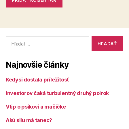
Vyhľadať:
Najnovšie články
Kedysi dostala príležitosť
Investorov čaká turbulentný druhý polrok
Vtip o psíkovi a mačičke
Akú silu má tanec?