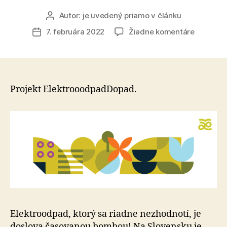
Autor:
je uvedený priamo v článku
Autor
článku
na
7. februára 2022
Žiadne komentáre
Dátum
Školáci
článku
zabraňuj
presakov
nebezpe
látok
Projekt ElektrooodpadDopad.
do
prírody,
vlani
vyzbieral
fantasti
10
a
pol
tony
elektroo
Elektroodpad, ktorý sa riadne nezhodnotí, je
doslova časovanou bombou! Na Slovensku je,