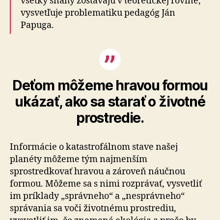
všetky snahy zostávajú v teoretickej rovine,“
vysvetľuje problematiku pedagóg Ján
Papuga.
Deťom môžeme hravou formou
ukázať, ako sa starať o životné
prostredie.
Informácie o katastrofálnom stave našej
planéty môžeme tým najmenším
sprostredkovať hravou a zároveň náučnou
formou. Môžeme sa s nimi rozprávať, vysvetliť
im príklady „správneho“ a „nesprávneho“
správania sa voči životnému prostrediu,