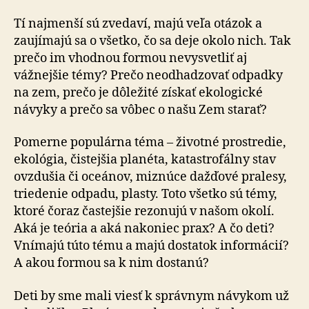
Tí najmenší sú zvedaví, majú veľa otázok a
zaujímajú sa o všetko, čo sa deje okolo nich. Tak
prečo im vhodnou formou nevysvetliť aj
vážnejšie témy? Prečo neodhadzovať odpadky
na zem, prečo je dôležité získať ekologické
návyky a prečo sa vôbec o našu Zem starať?
Pomerne populárna téma – životné prostredie,
ekológia, čistejšia planéta, katastrofálny stav
ovzdušia či oceánov, miznúce dažďové pralesy,
triedenie odpadu, plasty. Toto všetko sú témy,
ktoré čoraz častejšie rezonujú v našom okolí.
Aká je teória a aká nakoniec prax? A čo deti?
Vnímajú túto tému a majú dostatok informácií?
A akou formou sa k nim dostanú?
Deti by sme mali viesť k správnym návykom už