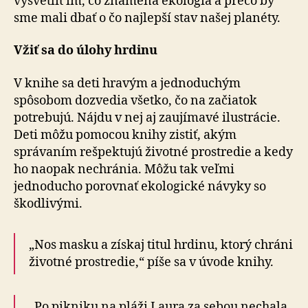
vysvetliť im, čo znamená ekológia a prečo by
sme mali dbať o čo najlepší stav našej planéty.
Vžiť sa do úlohy hrdinu
V knihe sa deti hravým a jednoduchým
spôsobom dozvedia všetko, čo na začiatok
potrebujú. Nájdu v nej aj zaujímavé ilustrácie.
Deti môžu pomocou knihy zistiť, akým
správaním rešpektujú životné prostredie a kedy
ho naopak nechránia. Môžu tak veľmi
jednoducho porovnať ekologické návyky so
škodlivými.
„Nos masku a získaj titul hrdinu, ktorý chráni
životné prostredie,“ píše sa v úvode knihy.
„Po pikniku na pláži Laura za sebou nechala