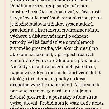
Ponáhľame sa s predpísaným učivom,
musíme ho so žiakmi opakovať, v súčasnosti
je vyučovanie narúšané koronakrízou, preto
je zložité budovať u žiakov systematickú,
pravidelnú a intenzívnu environmentálnu
výchovu a diskutovať s nimi o ochrane
prírody. Veľká časť detí vie o problémoch
životného prostredia, vie, ako ich riešiť, no
ako som už naznačil, v prospech rôznych
záujmov a zlých vzorov konajú v praxi inak.
Niekedy sa nájdu aj uvedomelejší rodičia,
najmä vo veľkých mestách, ktorí vedú detí k
ekológii (triedenie, odpadky do koša,
druhotné využitie materiálov). Ak by som to
porovnal s mojou generáciou, záujem o
životné prostredie a poznatky o ňom sú na
vyššej úrovni. Problémom je však to, že neraz