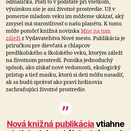
odmalička. Platí to v podstate pri všetkom,
výnimkou nie je ani životné prostredie. Už v
pomerne mladom veku im môžeme ukázať, aký
zmysel má starostlivosť o našu planétu. K tomu
môže pomôcť knižná novinka
Mne na tom
záleží
z Vydavateľstva Nové mesto. Publikácia je
príručkou pre dievčatá a chlapcov
predškolského a školského veku, ktorým záleží
na životnom prostredí. Ponúka jednoduchý
spôsob, ako získať nové vedomosti, ekologický
prístup a tiež masku, ktorú si deti môžu nasadiť,
ak sa budú správať ako praví hrdinovia
zachraňujúci životné prostredie.
Nová knižná publikácia
vtiahne