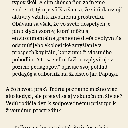
typov škôl. A čím skôr sa ňou začneme
zaoberať, tým je väčšia šanca, že si žiak osvojí
aktívny vzťah k životnému prostrediu.
Obávam sa však, že vo svete dospelých je
plno zlých vzorov, ktoré môžu aj
environmentálne gramotné dieťa ovplyvniť a
odsunúť jeho ekologické zmýšľanie v
prospech kapitálu, konzumu či vlastného
pohodlia. A to sa veľmi ťažko ovplyvňuje z
pozície pedagógov,“ opisuje svoj pohľad
pedagóg a odborník na školstvo Ján Papuga.
A čo hovorí prax? Teóriu poznáme možno viac
ako kedysi, ale pretaví sa aj v skutočnom živote?
Vedú rodičia deti k zodpovednému prístupu k
životnému prostrediu?
„Ťažko sa nám zisťuje takáto informácia.