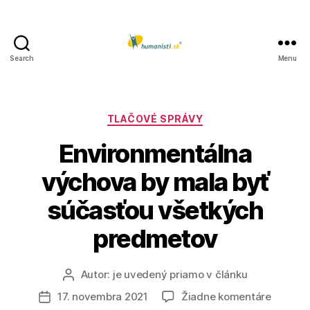
Search
Menu
Humanisti.sk
Kategórie
TLAČOVÉ SPRÁVY
Environmentálna
výchova by mala byť
súčasťou všetkých
predmetov
Autor:
je uvedený priamo v článku
Autor
článku
na
17. novembra 2021
Žiadne komentáre
Dátum