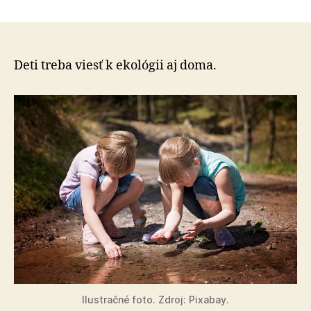
Environ
článku
výchov
by
mala
byť
Deti treba viesť k ekológii aj doma.
súčasťo
všetkýc
predme
Ilustračné foto. Zdroj: Pixabay.