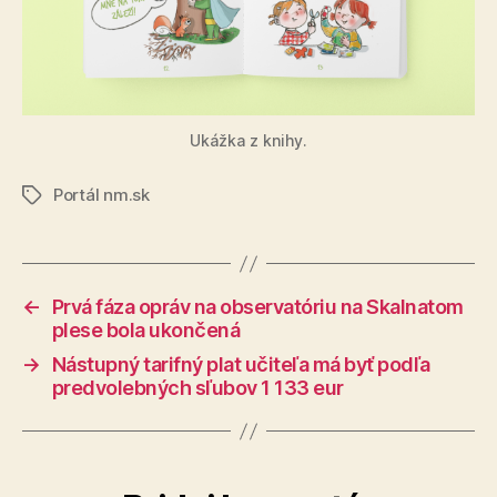
Ukážka z knihy.
Portál nm.sk
Značky
←
Prvá fáza opráv na observatóriu na Skalnatom
plese bola ukončená
→
Nástupný tarifný plat učiteľa má byť podľa
predvolebných sľubov 1 133 eur