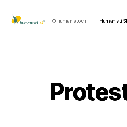
O humanistoch
Humanisti S
Humanisti.sk
Protes