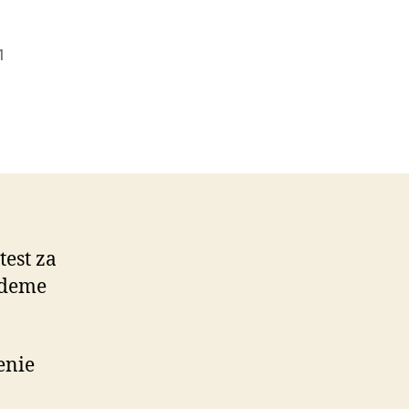
1
test za
udeme
enie