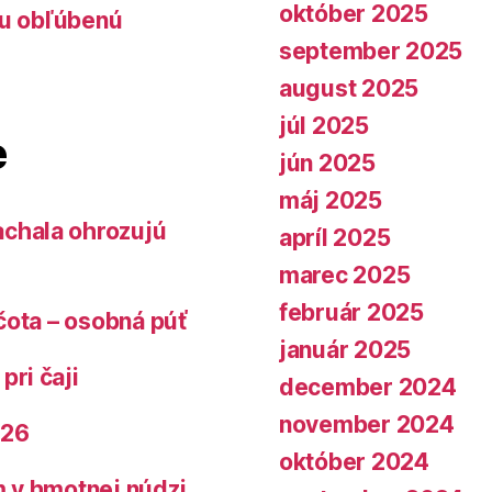
október 2025
lu obľúbenú
september 2025
august 2025
júl 2025
e
jún 2025
máj 2025
chala ohrozujú
apríl 2025
marec 2025
február 2025
čota – osobná púť
január 2025
pri čaji
december 2024
november 2024
026
október 2024
 v hmotnej núdzi