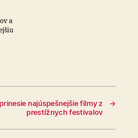
ov a
ejšiu
rinesie najúspešnejšie filmy z
→
prestížnych festivalov