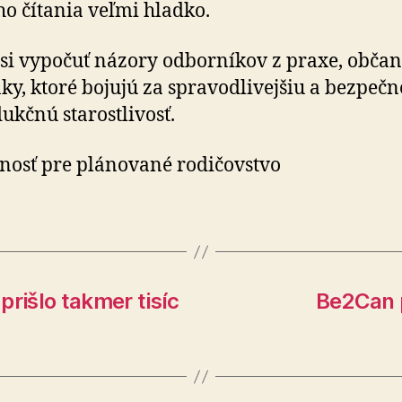
o čítania veľmi hladko.
 si vypočuť názory odborníkov z praxe, občan
ky, ktoré bojujú za spravodlivejšiu a bezpečn
ukčnú starostlivosť.
nosť pre plánované rodičovstvo
rišlo takmer tisíc
Be2Can p