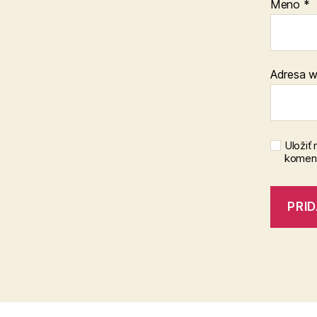
Meno
*
Adresa 
Uložiť
koment