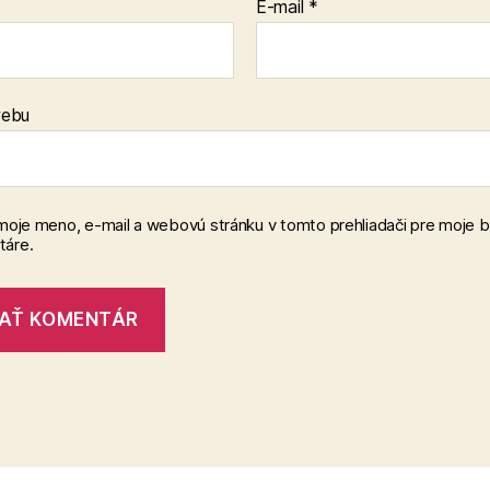
E-mail
*
webu
 moje meno, e-mail a webovú stránku v tomto prehliadači pre moje 
áre.