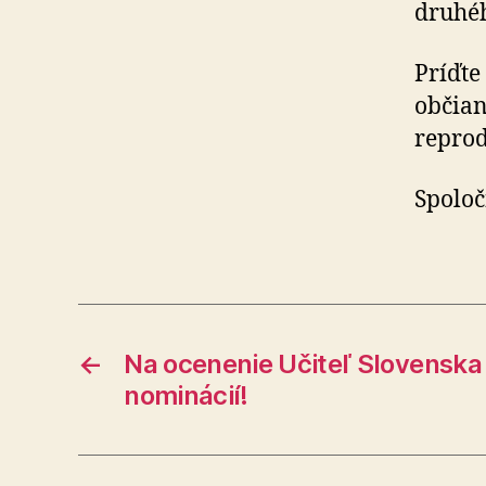
druhéh
Príďte
občian
reprod
Spoloč
←
Na ocenenie Učiteľ Slovenska p
nominácií!