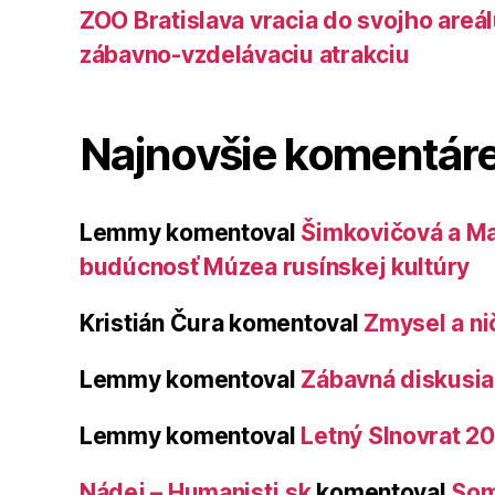
ZOO Bratislava vracia do svojho areá
zábavno-vzdelávaciu atrakciu
Najnovšie komentár
Lemmy
komentoval
Šimkovičová a Ma
budúcnosť Múzea rusínskej kultúry
Kristián Čura
komentoval
Zmysel a ni
Lemmy
komentoval
Zábavná diskusia 
Lemmy
komentoval
Letný Slnovrat 2
Nádej – Humanisti.sk
komentoval
Som