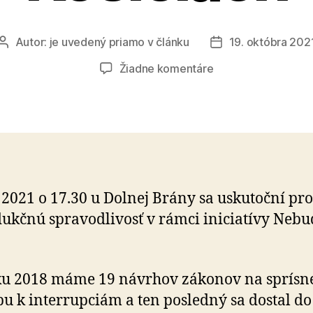
Autor:
je uvedený priamo v článku
19. októbra 202
Autor
Dátum
článku
článku
na
Žiadne komentáre
Protest
Nebudeme
ticho
v
Košiciach
. 2021 o 17.30 u Dolnej Brány sa uskutoční pro
ukčnú spravodlivosť v rámci iniciatívy Neb
ku 2018 máme 19 návrhov zákonov na sprísn
pu k interrupciám a ten posledný sa dostal do