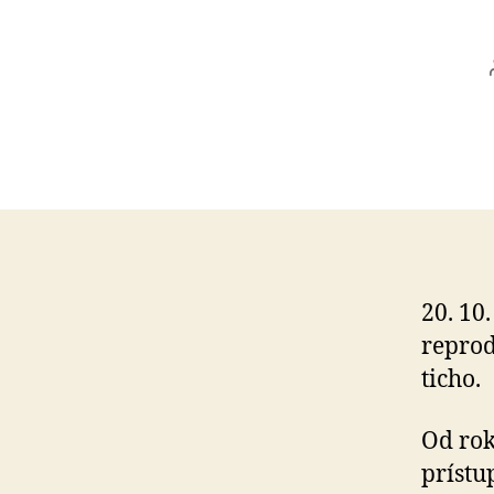
20. 10
reprod
ticho.
Od ro
prístu