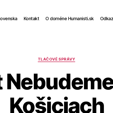
lovenska
Kontakt
O doméne Humanisti.sk
Odka
Kategórie
TLAČOVÉ SPRÁVY
t Nebudeme 
Košiciach