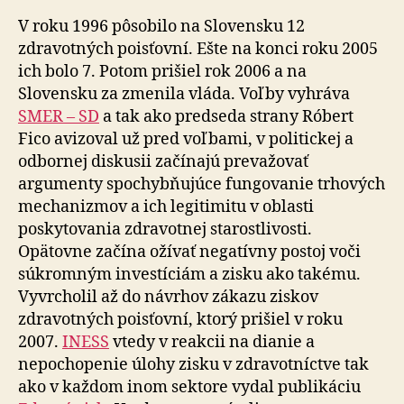
V roku 1996 pôsobilo na Slovensku 12
zdravotných poisťovní. Ešte na konci roku 2005
ich bolo 7. Potom prišiel rok 2006 a na
Slovensku za zmenila vláda. Voľby vyhráva
SMER – SD
a tak ako predseda strany Róbert
Fico avizoval už pred voľbami, v politickej a
odbornej diskusii začínajú prevažovať
argumenty spochybňujúce fungovanie trhových
mechanizmov a ich legitimitu v oblasti
poskytovania zdravotnej starostlivosti.
Opätovne začína ožívať negatívny postoj voči
súkromným investíciám a zisku ako takému.
Vyvrcholil až do návrhov zákazu ziskov
zdravotných poisťovní, ktorý prišiel v roku
2007.
INESS
vtedy v reakcii na dianie a
nepochopenie úlohy zisku v zdravotníctve tak
ako v každom inom sektore vydal publikáciu