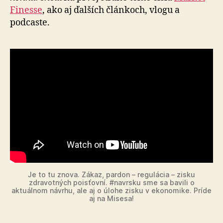
Finesse
, ako aj ďalších článkoch, vlogu a
podcaste.
Je to tu znova. Zákaz, pardon – regulácia – zisku
zdravotných poisťovní. #navrsku sme sa bavili o
aktuálnom návrhu, ale aj o úlohe zisku v ekonomike. Príde
aj na Misesa!