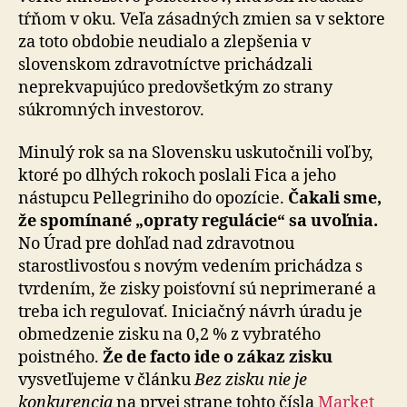
tŕňom v oku. Veľa zásadných zmien sa v sektore
za toto obdobie neudialo a zlepšenia v
slovenskom zdravotníctve prichádzali
neprekvapujúco predovšetkým zo strany
súkromných investorov.
Minulý rok sa na Slovensku uskutočnili voľby,
ktoré po dlhých rokoch poslali Fica a jeho
nástupcu Pellegriniho do opozície.
Čakali sme,
že spomínané „opraty regulácie“ sa uvoľnia.
No Úrad pre dohľad nad zdravotnou
starostlivosťou s novým vedením prichádza s
tvrdením, že zisky poisťovní sú neprimerané a
treba ich regulovať. Iniciačný návrh úradu je
obmedzenie zisku na 0,2 % z vybratého
poistného.
Že de facto ide o zákaz zisku
vysvetľujeme v článku
Bez zisku nie je
konkurencia
na prvej strane tohto čísla
Market