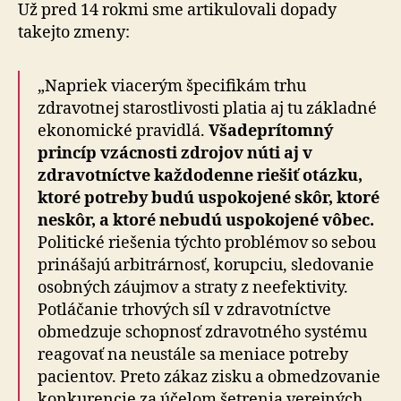
Už pred 14 rokmi sme artikulovali dopady
takejto zmeny:
„Napriek viacerým špecifikám trhu
zdravotnej starostlivosti platia aj tu základné
ekonomické pravidlá.
Všadeprítomný
princíp vzácnosti zdrojov núti aj v
zdravotníctve každodenne riešiť otázku,
ktoré potreby budú uspokojené skôr, ktoré
neskôr, a ktoré nebudú uspokojené vôbec.
Politické riešenia týchto problémov so sebou
prinášajú arbitrárnosť, korupciu, sledovanie
osobných záujmov a straty z neefektivity.
Potláčanie trhových síl v zdravotníctve
obmedzuje schopnosť zdravotného systému
reagovať na neustále sa meniace potreby
pacientov. Preto zákaz zisku a obmedzovanie
konkurencie za účelom šetrenia verejných