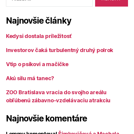
Najnovšie články
Kedysi dostala príležitosť
Investorov čaká turbulentný druhý polrok
Vtip o psíkovi a mačičke
Akú silu má tanec?
ZOO Bratislava vracia do svojho areálu
obľúbenú zábavno-vzdelávaciu atrakciu
Najnovšie komentáre
Lemmy
komentoval
Šimkovičová a Machala