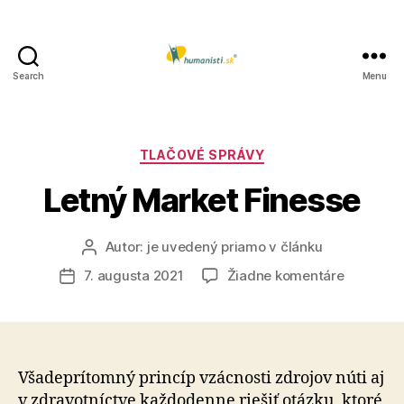
Search
Menu
Humanisti.sk
Kategórie
TLAČOVÉ SPRÁVY
Letný Market Finesse
Autor:
je uvedený priamo v článku
Autor
článku
na
7. augusta 2021
Žiadne komentáre
Dátum
Letný
článku
Market
Finesse
Všadeprítomný princíp vzácnosti zdrojov núti aj
v zdravotníctve každodenne riešiť otázku, ktoré