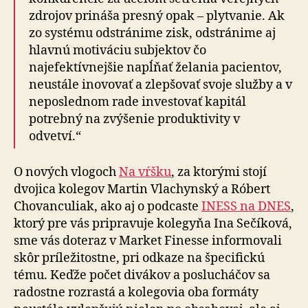
zdrojov prináša presný opak – plytvanie. Ak
zo systému odstránime zisk, odstránime aj
hlavnú motiváciu subjektov čo
najefektívnejšie napĺňať želania pacientov,
neustále inovovať a zlepšovať svoje služby a v
neposlednom rade investovať kapitál
potrebný na zvýšenie produktivity v
odvetví.“
O nových vlogoch
Na vŕšku
, za ktorými stojí
dvojica kolegov Martin Vlachynský a Róbert
Chovanculiak, ako aj o podcaste
INESS na DNES
,
ktorý pre vás pripravuje kolegyňa Ina Sečíková,
sme vás doteraz v Market Finesse informovali
skôr príležitostne, pri odkaze na špecifickú
tému. Keďže počet divákov a poslucháčov sa
radostne rozrastá a kolegovia oba formáty