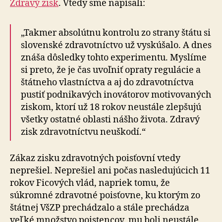
Zdravý zisk
. Vtedy sme napísali:
„Takmer absolútnu kontrolu zo strany štátu si
slovenské zdravotníctvo už vyskúšalo. A dnes
znáša dôsledky tohto experimentu. Myslíme
si preto, že je čas uvoľniť opraty regulácie a
štátneho vlastníctva a aj do zdravotníctva
pustiť podnikavých inovátorov motivovaných
ziskom, ktorí už 18 rokov neustále zlepšujú
všetky ostatné oblasti nášho života. Zdravý
zisk zdravotníctvu neuškodí.“
Zákaz zisku zdravotných poisťovní vtedy
neprešiel. Neprešiel ani počas nasledujúcich 11
rokov Ficových vlád, napriek tomu, že
súkromné zdravotné poisťovne, ku ktorým zo
štátnej VšZP prechádzalo a stále prechádza
veľké množstvo poistencov, mu boli neustále