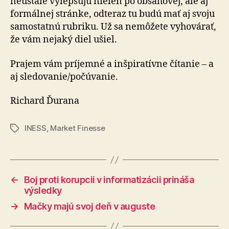
neustále vylepšujú nielen po obsahovej, ale aj
formálnej stránke, odteraz tu budú mať aj svoju
samostatnú rubriku. Už sa nemôžete vyhovárať,
že vám nejaký diel ušiel.
Prajem vám príjemné a inšpiratívne čítanie – a
aj sledovanie/počúvanie.
Richard Ďurana
INESS
,
Market Finesse
Značky
←
Boj proti korupcii v informatizácii prináša
výsledky
→
Mačky majú svoj deň v auguste