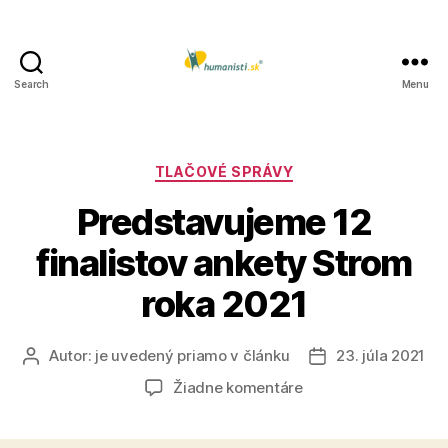
Search
Menu
Humanisti.sk
Kategórie
TLAČOVÉ SPRÁVY
Predstavujeme 12
finalistov ankety Strom
roka 2021
Autor:
je uvedený priamo v článku
23. júla 2021
Autor
Dátum
článku
článku
na
Žiadne komentáre
Predstavujeme
12