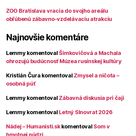
ZOO Bratislava vracia do svojho areálu
obľúbenú zábavno-vzdelávaciu atrakciu
Najnovšie komentáre
Lemmy
komentoval
Šimkovičová a Machala
ohrozujú budúcnosť Múzea rusínskej kultúry
Kristián Čura
komentoval
Zmysel a ničota –
osobná púť
Lemmy
komentoval
Zábavná diskusia pri čaji
Lemmy
komentoval
Letný Slnovrat 2026
Nádej – Humanisti.sk
komentoval
Som v
hmotnej núdzi