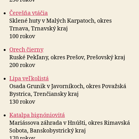
Čerešňa vtáčia
Sklené huty v Malých Karpatoch, okres
Trnava, Trnavský kraj
100 rokov
Orech čierny
Ruské Pekľany, okres Prešov, Prešovský kraj
200 rokov
Lipa veľkolistá
Osada Grunik v Javorníkoch, okres Považská
Bystrica, Trenčiansky kraj
130 rokov
Katalpa bignóniovitá
Mariássova záhrada v Hnúšti, okres Rimavská
Sobota, Banskobystrický kraj
170 rokov