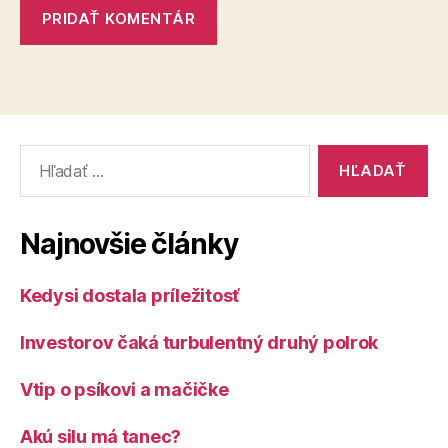
Vyhľadať:
Najnovšie články
Kedysi dostala príležitosť
Investorov čaká turbulentný druhý polrok
Vtip o psíkovi a mačičke
Akú silu má tanec?