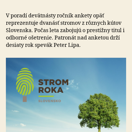
finalistov
ankety
Strom
V poradí devätnásty ročník ankety opäť
roka
reprezentuje dvanásť stromov z rôznych kútov
2021
Slovenska. Počas leta zabojujú o prestížny titul i
odborné ošetrenie. Patronát nad anketou drží
desiaty rok spevák Peter Lipa.