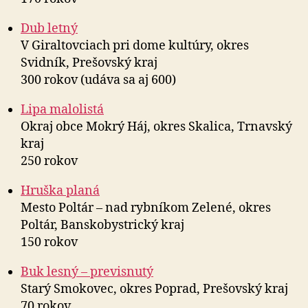
Dub letný
V Giraltovciach pri dome kultúry, okres
Svidník, Prešovský kraj
300 rokov (udáva sa aj 600)
Lipa malolistá
Okraj obce Mokrý Háj, okres Skalica, Trnavský
kraj
250 rokov
Hruška planá
Mesto Poltár – nad rybníkom Zelené, okres
Poltár, Banskobystrický kraj
150 rokov
Buk lesný – previsnutý
Starý Smokovec, okres Poprad, Prešovský kraj
70 rokov