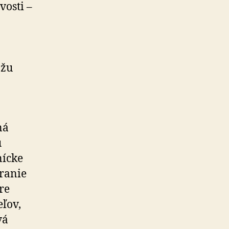
vosti –
ôžu
ná
ú
nícke
áranie
re
ľov,
vá