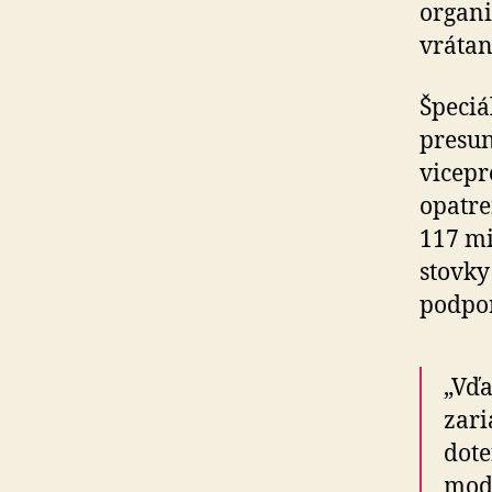
organi
vrátan
Špeciá
presun
vicepr
opatre
117 mi
stovky
podpor
„Vďa
zari
dote
mode