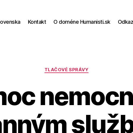
lovenska
Kontakt
O doméne Humanisti.sk
Odka
Kategórie
TLAČOVÉ SPRÁVY
moc nemocni
anným služb