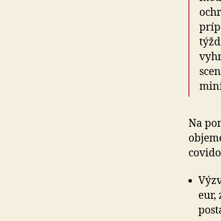
ochr
príp
týžd
vyhr
scen
mini
Na pom
objeme
covido
Výzv
eur,
post