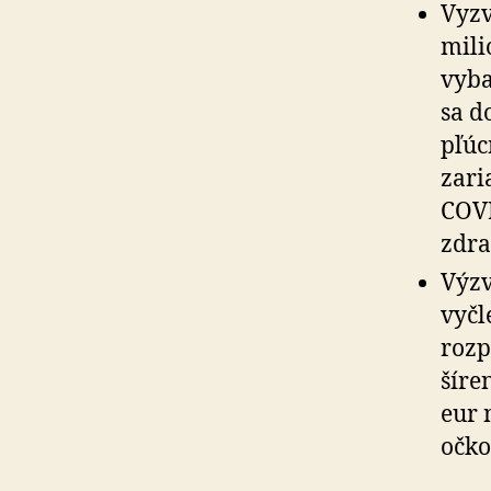
Vyzv
mili
vyba
sa d
pľúcn
zari
COVI
zdra
Výzv
vyčl
rozp
šíre
eur 
očko