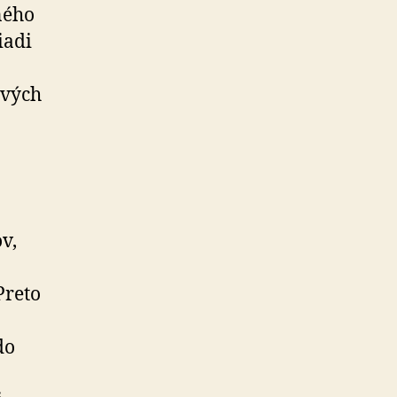
ného
iadi
ových
v,
Preto
do