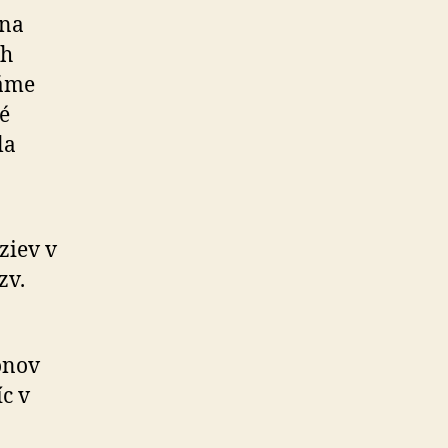
 na
ch
máme
é
la
ziev v
zv.
ónov
c v