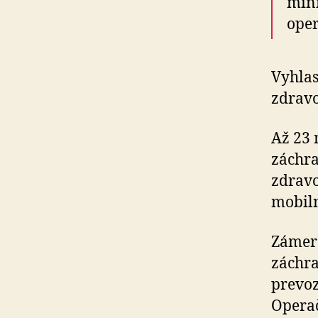
mini
ope
Vyhlas
zdravo
Až 23 
záchra
zdravo
mobiln
Zámer
záchra
prevoz
Operač