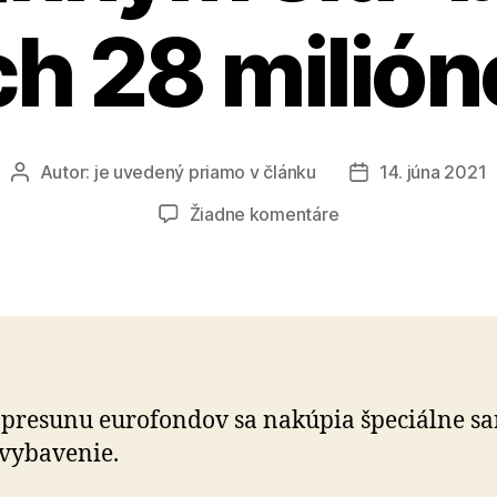
ch 28 milión
Autor:
je uvedený priamo v článku
14. júna 2021
Autor
Dátum
článku
článku
na
Žiadne komentáre
Na
pomoc
nemocniciam
a
záchranným
službám
ide
presunu eurofondov sa nakúpia špeciálne sa
ďalších
 vybavenie.
28
miliónov