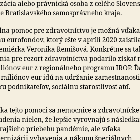
zácia alebo právnická osoba z celého Slovens
e Bratislavského samosprávneho kraja.
lna pomoc pre zdravotníctvo je možná vďaka
u eurofondov, ktorý ešte v apríli 2020 zaistil
emiérka Veronika Remišová. Konkrétne sa ta
nia pre rezort zdravotníctva podarilo získať
liónov eur z regionálneho programu IROP. Ď
 miliónov eur idú na udržanie zamestnanosti
u podnikateľov, sociálnu starostlivosť atď.
ka tejto pomoci sa nemocnice a zdravotnícke
adenia nielen, že lepšie vyrovnajú s následk
rajšieho priebehu pandémie, ale vďaka
rnizácii vybavenia a nákupu špeciálnych