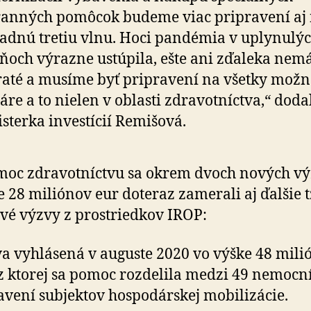
anných pomôcok budeme viac pripravení aj
adnú tretiu vlnu. Hoci pandémia v uplynulý
ňoch výrazne ustúpila, ešte ani zďaleka ne
até a musíme byť pripravení na všetky možn
áre a to nielen v oblasti zdravotníctva,“ doda
sterka investícií Remišová.
oc zdravotníctvu sa okrem dvoch nových vý
 28 miliónov eur doteraz zamerali aj ďalšie t
vé výzvy z prostriedkov IROP:
a vyhlásená v auguste 2020 vo výške 48 mili
 z ktorej sa pomoc rozdelila medzi 49 nemocní
avení subjektov hospodárskej mobilizácie.