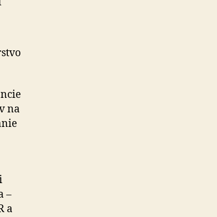
i
rstvo
ancie
v na
anie
i
a –
R a