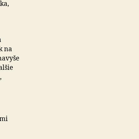
ka,
a
k na
 navyše
alšie
,
ami