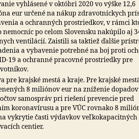
anie vyhlásené v októbri 2020 vo výške 12,6
óna eur určené na nákup zdravotníckych prís
venia a ochranných prostriedkov, v rámci k
o nemocníc po celom Slovensku nakúpilo aj 3
ych ventilácií. Zaistili sa taktiež ďalšie prístr
adenia a vybavenie potrebné na boj proti oc
D-19 a ochranné pracovné prostriedky pre
votníkov.
a pre krajské mestá a kraje. Pre krajské mestá
enených 8 miliónov eur na zníženie dopadov
očtov samospráv pri riešení prevencie pred
ním koronavírusu a pre VÚC rovnako 8 milió
na vykrytie časti výdavkov veľkokapacitných
vacích centier.