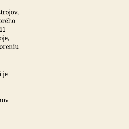
trojov,
torého
41
oje,
horeniu
 je
nov