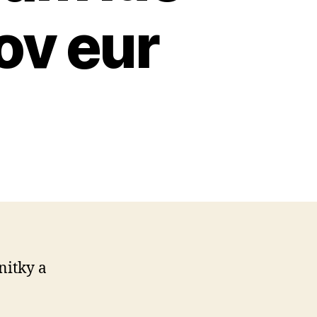
ov eur
nitky a