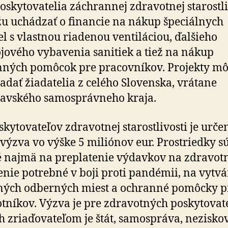
poskytovatelia záchrannej zdravotnej starostli
u uchádzať o financie na nákup špeciálnych
el s vlastnou riadenou ventiláciou, ďalšieho
ojového vybavenia sanitiek a tiež na nákup
ných pomôcok pre pracovníkov. Projekty m
adať žiadatelia z celého Slovenska, vrátane
lavského samosprávneho kraja.
skytovateľov zdravotnej starostlivosti je urče
výzva vo výške 5 miliónov eur. Prostriedky s
 najmä na preplatenie výdavkov na zdravot
nie potrebné v boji proti pandémii, na vytv
ných odberných miest a ochranné pomôcky p
tníkov. Výzva je pre zdravotných poskytovate
h zriaďovateľom je štát, samospráva, nezisko