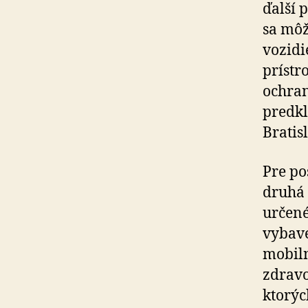
ďalší 
sa môž
vozidi
prístr
ochran
predkl
Bratis
Pre po
druhá 
určené
vybave
mobil
zdravo
ktorýc