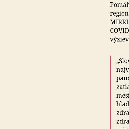
Pomáh
region
MIRRI 
COVID-
výziev
„Slo
najv
pand
zati
mesi
hľad
zdra
zdra