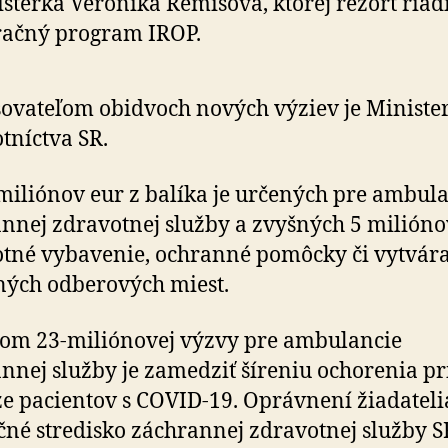
sterka Veronika Remišová, ktorej rezort riad
račný program IROP.
ovateľom obidvoch nových výziev je Ministe
tníctva SR.
miliónov eur z balíka je určených pre ambul
nnej zdravotnej služby a zvyšných 5 milióno
tné vybavenie, ochranné pomôcky či vytvár
ých odberových miest.
om 23-miliónovej výzvy pre ambulancie
nnej služby je zamedziť šíreniu ochorenia pr
e pacientov s COVID-19. Oprávnení žiadateli
né stredisko záchrannej zdravotnej služby S