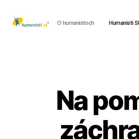
O humanistoch
Humanisti S
Humanisti.sk
Na po
záchr