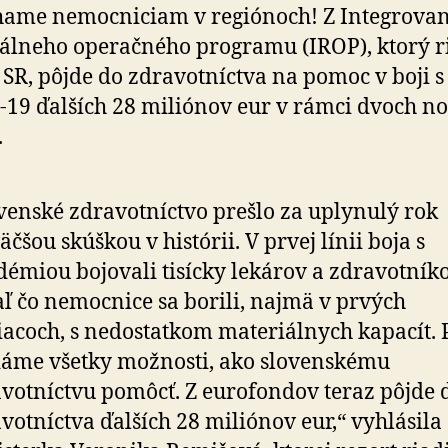
eur
ame nemocniciam v regiónoch! Z Integrova
álneho operačného programu (IROP), ktorý r
SR, pôjde do zdravotníctva na pomoc v boji s
19 ďalších 28 miliónov eur v rámci dvoch n
.
venské zdravotníctvo prešlo za uplynulý rok
äčšou skúškou v histórii. V prvej línii boja s
émiou bojovali tisícky lekárov a zdravotníko
aľ čo nemocnice sa borili, najmä v prvých
acoch, s nedostatkom materiálnych kapacít. 
áme všetky možnosti, ako slovenskému
votníctvu pomôcť. Z eurofondov teraz pôjde 
votníctva ďalších 28 miliónov eur,“ vyhlásila