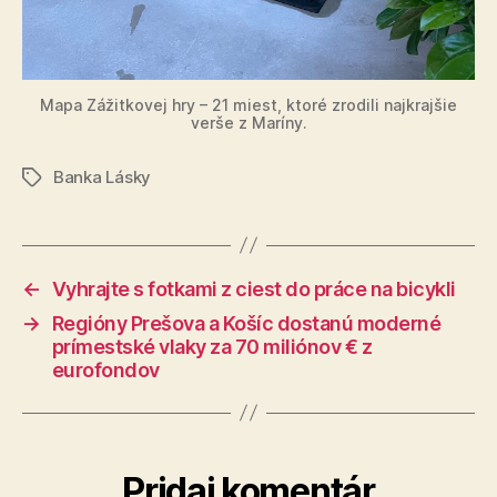
Mapa Zážitkovej hry – 21 miest, ktoré zrodili najkrajšie
verše z Maríny.
Banka Lásky
Značky
←
Vyhrajte s fotkami z ciest do práce na bicykli
→
Regióny Prešova a Košíc dostanú moderné
prímestské vlaky za 70 miliónov € z
eurofondov
Pridaj komentár