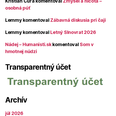
Kristián Čura
komentoval
Zmysel a ničota –
osobná púť
Lemmy
komentoval
Zábavná diskusia pri čaji
Lemmy
komentoval
Letný Slnovrat 2026
Nádej – Humanisti.sk
komentoval
Som v
hmotnej núdzi
Transparentný účet
Archív
júl 2026