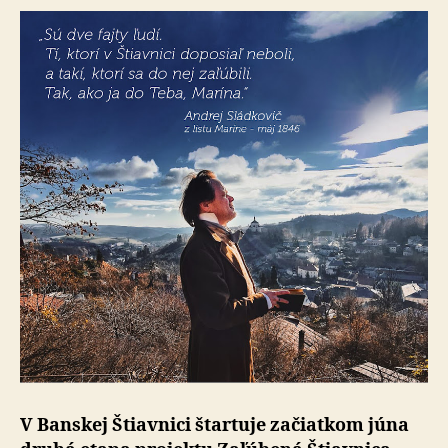
V Banskej Štiavnici štartuje začiatkom júna