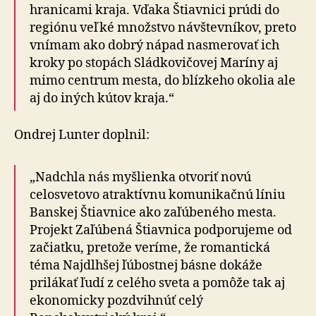
hranicami kraja. Vďaka Štiavnici prúdi do
regiónu veľké množstvo návštevníkov, preto
vnímam ako dobrý nápad nasmerovať ich
kroky po stopách Sládkovičovej Maríny aj
mimo centrum mesta, do blízkeho okolia ale
aj do iných kútov kraja.“
Ondrej Lunter doplnil:
„Nadchla nás myšlienka otvoriť novú
celosvetovo atraktívnu komunikačnú líniu
Banskej Štiavnice ako zaľúbeného mesta.
Projekt Zaľúbená Štiavnica podporujeme od
začiatku, pretože veríme, že romantická
téma Najdlhšej ľúbostnej básne dokáže
prilákať ľudí z celého sveta a pomôže tak aj
ekonomicky pozdvihnúť celý