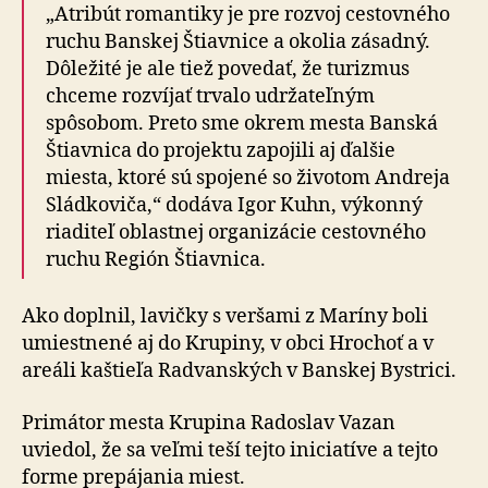
„Atribút romantiky je pre rozvoj cestovného
ruchu Banskej Štiavnice a okolia zásadný.
Dôležité je ale tiež povedať, že turizmus
chceme rozvíjať trvalo udržateľným
spôsobom. Preto sme okrem mesta Banská
Štiavnica do projektu zapojili aj ďalšie
miesta, ktoré sú spojené so životom Andreja
Sládkoviča,“ dodáva Igor Kuhn, výkonný
riaditeľ oblastnej organizácie cestovného
ruchu Región Štiavnica.
Ako doplnil, lavičky s veršami z Maríny boli
umiestnené aj do Krupiny, v obci Hrochoť a v
areáli kaštieľa Radvanských v Banskej Bystrici.
Primátor mesta Krupina Radoslav Vazan
uviedol, že sa veľmi teší tejto iniciatíve a tejto
forme prepájania miest.