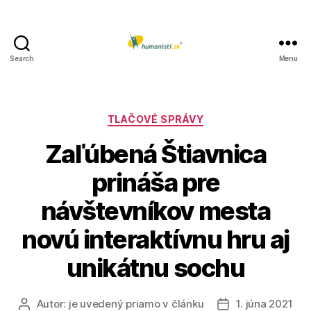
Search
Menu
Humanisti.sk
Kategórie
TLAČOVÉ SPRÁVY
Zaľúbená Štiavnica
prináša pre
návštevníkov mesta
novú interaktívnu hru aj
unikátnu sochu
Autor:
je uvedený priamo v článku
1. júna 2021
Autor
Dátum