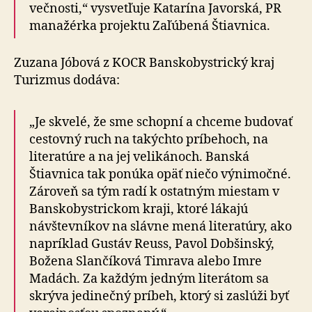
večnosti,“ vysvetľuje Katarína Javorská, PR
manažérka projektu Zaľúbená Štiavnica.
Zuzana Jóbová z KOCR Banskobystrický kraj
Turizmus dodáva:
„Je skvelé, že sme schopní a chceme budovať
cestovný ruch na takýchto príbehoch, na
literatúre a na jej velikánoch. Banská
Štiavnica tak ponúka opäť niečo výnimočné.
Zároveň sa tým radí k ostatným miestam v
Banskobystrickom kraji, ktoré lákajú
návštevníkov na slávne mená literatúry, ako
napríklad Gustáv Reuss, Pavol Dobšinský,
Božena Slančíková Timrava alebo Imre
Madách. Za každým jedným literátom sa
skrýva jedinečný príbeh, ktorý si zaslúži byť