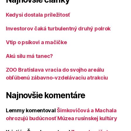
Kedysi dostala príležitosť
Investorov čaká turbulentný druhý polrok
Vtip o psíkovi a mačičke
Akú silu má tanec?
ZOO Bratislava vracia do svojho areálu
obľúbenú zábavno-vzdelávaciu atrakciu
Najnovšie komentáre
Lemmy
komentoval
Šimkovičová a Machala
ohrozujú budúcnosť Múzea rusínskej kultúry