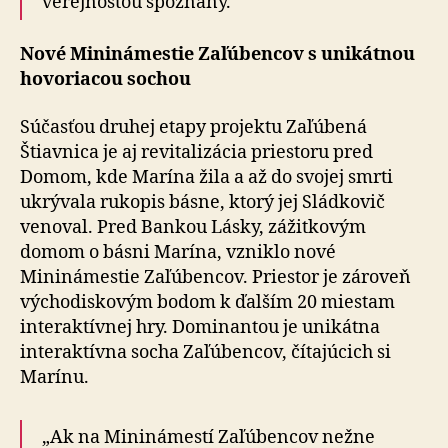
verejnosťou spoznaný.“
Nové Mininámestie Zaľúbencov s unikátnou
hovoriacou sochou
Súčasťou druhej etapy projektu Zaľúbená
Štiavnica je aj revitalizácia priestoru pred
Domom, kde Marína žila a až do svojej smrti
ukrývala rukopis básne, ktorý jej Sládkovič
venoval. Pred Bankou Lásky, zážitkovým
domom o básni Marína, vzniklo nové
Mininámestie Zaľúbencov. Priestor je zároveň
východiskovým bodom k ďalším 20 miestam
interaktívnej hry. Dominantou je unikátna
interaktívna socha Zaľúbencov, čítajúcich si
Marínu.
„Ak na Mininámestí Zaľúbencov nežne