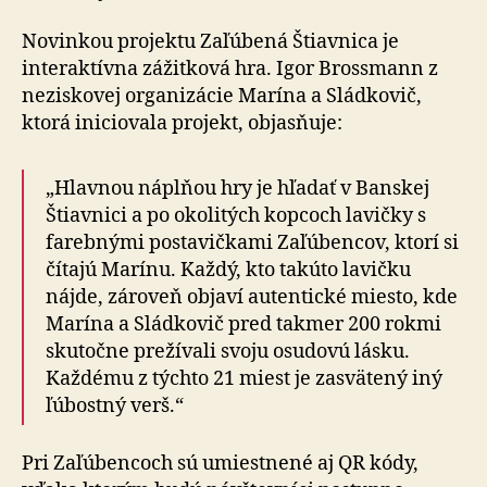
Novinkou projektu Zaľúbená Štiavnica je
interaktívna zážitková hra. Igor Brossmann z
neziskovej organizácie Marína a Sládkovič,
ktorá iniciovala projekt, objasňuje:
„Hlavnou náplňou hry je hľadať v Banskej
Štiavnici a po okolitých kopcoch lavičky s
farebnými postavičkami Zaľúbencov, ktorí si
čítajú Marínu. Každý, kto takúto lavičku
nájde, zároveň objaví autentické miesto, kde
Marína a Sládkovič pred takmer 200 rokmi
skutočne prežívali svoju osudovú lásku.
Každému z týchto 21 miest je zasvätený iný
ľúbostný verš.“
Pri Zaľúbencoch sú umiestnené aj QR kódy,