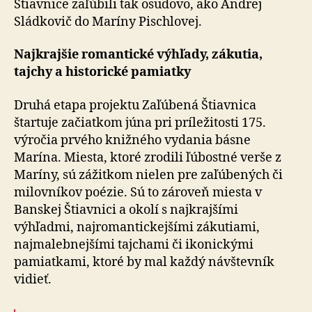
Štiavnice zaľúbili tak osudovo, ako Andrej
Sládkovič do Maríny Pischlovej.
Najkrajšie romantické výhľady, zákutia,
tajchy a historické pamiatky
Druhá etapa projektu Zaľúbená Štiavnica
štartuje začiatkom júna pri príležitosti 175.
výročia prvého knižného vydania básne
Marína. Miesta, ktoré zrodili ľúbostné verše z
Maríny, sú zážitkom nielen pre zaľúbených či
milovníkov poézie. Sú to zároveň miesta v
Banskej Štiavnici a okolí s najkrajšími
výhľadmi, najromantickejšími zákutiami,
najmalebnejšími tajchami či ikonickými
pamiatkami, ktoré by mal každý návštevník
vidieť.