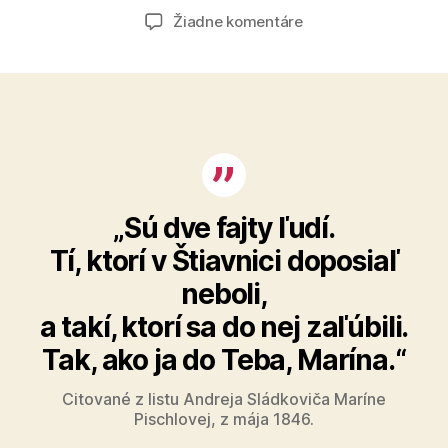
článku
článku
na
Žiadne komentáre
Zaľúbená
Štiavnica
prináša
pre
návštevníkov
mesta
novú
interaktívnu
hru
„Sú dve fajty ľudí.
aj
Tí, ktorí v Štiavnici doposiaľ
unikátnu
sochu
neboli,
a takí, ktorí sa do nej zaľúbili.
Tak, ako ja do Teba, Marína.“
Citované z listu Andreja Sládkoviča Maríne
Pischlovej, z mája 1846.