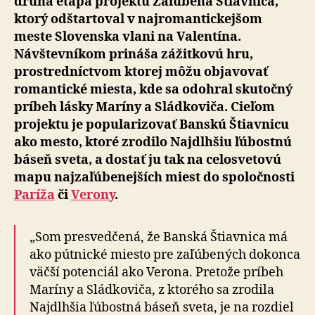
druhá etapa projektu Zaľúbená Štiavnica,
ktorý odštartoval v najromantickejšom
meste Slovenska vlani na Valentína.
Návštevníkom prináša zážitkovú hru,
prostredníctvom ktorej môžu objavovať
romantické miesta, kde sa odohral skutočný
príbeh lásky Maríny a Sládkoviča. Cieľom
projektu je popularizovať Banskú Štiavnicu
ako mesto, ktoré zrodilo Najdlhšiu ľúbostnú
báseň sveta, a dostať ju tak na celosvetovú
mapu najzaľúbenejších miest do spoločnosti
Paríža
či
Verony
.
„Som presvedčená, že Banská Štiavnica má
ako pútnické miesto pre zaľúbených dokonca
väčší potenciál ako Verona. Pretože príbeh
Maríny a Sládkoviča, z ktorého sa zrodila
Najdlhšia ľúbostná báseň sveta, je na rozdiel