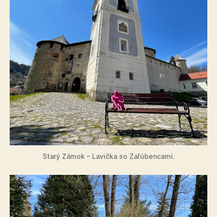
Starý Zámok – Lavička so Zaľúbencami.