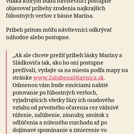
vďaka ktorým budú návštevníci postupne
objavovať príbehy zrodenia najkrajších
ľúbostných veršov z básne Marína.
Príbeh pritom môžu návštevníci odkrývať
náhodne alebo postupne.
„Ak ale chcete prežiť príbeh lásky Maríny a
Sládkoviča tak, ako ho oni postupne
prežívali, vydajte sa na miesta podľa mapy na
stránke
www.ZalubenaStiavnica.sk
.
Odmenou vám bude emóciami nabité
putovanie po ľúbostných veršoch,
vyjadrujúcich všetky fázy ich osudového
vzťahu od prvotného očarenia cez vášnivé
túženie, zaľúbenie, zásnuby, smútok z
odlúčenia a núteného rozchodu až po
dojímavé spomínanie a zmierenie vo