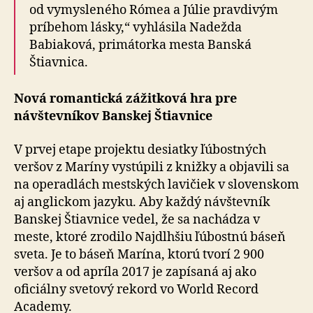
od vymysleného Rómea a Júlie pravdivým
príbehom lásky,“ vyhlásila Nadežda
Babiaková, primátorka mesta Banská
Štiavnica.
Nová romantická zážitková hra pre
návštevníkov Banskej Štiavnice
V prvej etape projektu desiatky ľúbostných
veršov z Maríny vystúpili z knižky a objavili sa
na operadlách mestských lavičiek v slovenskom
aj anglickom jazyku. Aby každý návštevník
Banskej Štiavnice vedel, že sa nachádza v
meste, ktoré zrodilo Najdlhšiu ľúbostnú báseň
sveta. Je to báseň Marína, ktorú tvorí 2 900
veršov a od apríla 2017 je zapísaná aj ako
oficiálny svetový rekord vo World Record
Academy.