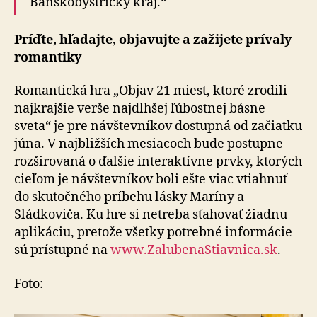
Banskobystrický kraj.“
Príďte, hľadajte, objavujte a zažijete prívaly
romantiky
Romantická hra „Objav 21 miest, ktoré zrodili
najkrajšie verše najdlhšej ľúbostnej básne
sveta“ je pre návštevníkov dostupná od začiatku
júna. V najbližších mesiacoch bude postupne
rozširovaná o ďalšie interaktívne prvky, ktorých
cieľom je návštevníkov boli ešte viac vtiahnuť
do skutočného príbehu lásky Maríny a
Sládkoviča. Ku hre si netreba sťahovať žiadnu
aplikáciu, pretože všetky potrebné informácie
sú prístupné na
www.ZalubenaStiavnica.sk
.
Foto: