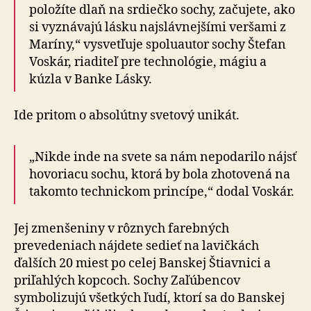
položíte dlaň na srdiečko sochy, začujete, ako
si vyznávajú lásku najslávnejšími veršami z
Maríny,“ vysvetľuje spoluautor sochy Štefan
Voskár, riaditeľ pre technológie, mágiu a
kúzla v Banke Lásky.
Ide pritom o absolútny svetový unikát.
„Nikde inde na svete sa nám nepodarilo nájsť
hovoriacu sochu, ktorá by bola zhotovená na
takomto technickom princípe,“ dodal Voskár.
Jej zmenšeniny v rôznych farebných
prevedeniach nájdete sedieť na lavičkách
ďalších 20 miest po celej Banskej Štiavnici a
priľahlých kopcoch. Sochy Zaľúbencov
symbolizujú všetkých ľudí, ktorí sa do Banskej