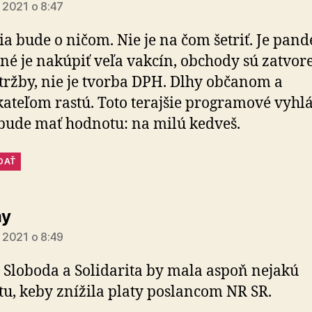
a 2021 o 8:47
ia bude o ničom. Nie je na čom šetriť. Je pan
né je nakúpiť veľa vakcín, obchody sú zatvor
 tržby, nie je tvorba DPH. Dlhy občanom a
ateľom rastú. Toto terajšie programové vyhl
bude mať hodnotu: na milú kedveš.
DAŤ
hovorí:
y
a 2021 o 8:49
 Sloboda a Solidarita by mala aspoň nejakú
u, keby znížila platy poslancom NR SR.