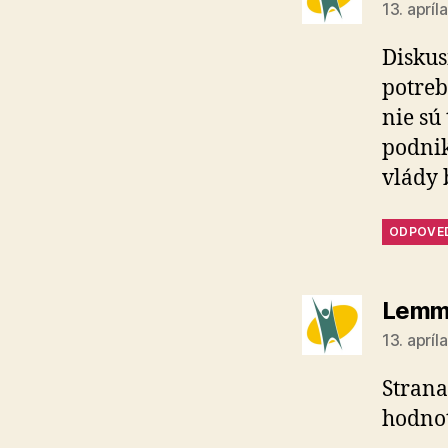
13. apríl
Diskus
potreb
nie sú
podnik
vlády 
ODPOVE
Lemm
13. apríl
Strana
hodnot