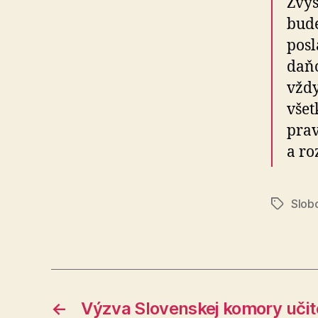
Zvy
bude
posl
daňo
vždy
všet
prav
a ro
Slobo
Značky
←
Výzva Slovenskej komory učit