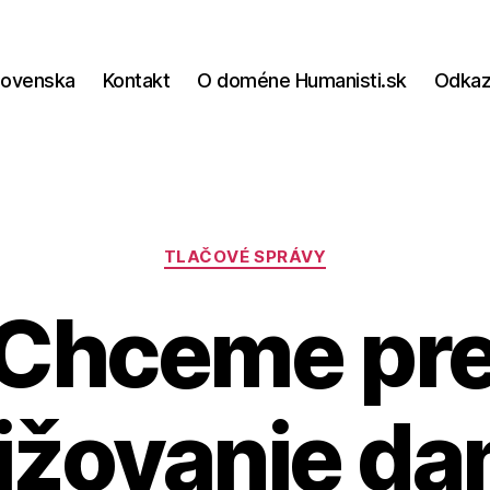
lovenska
Kontakt
O doméne Humanisti.sk
Odka
Kategórie
TLAČOVÉ SPRÁVY
 Chceme pre
ižovanie dan