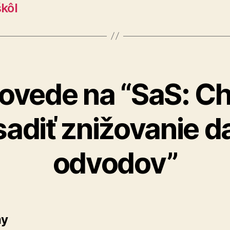
škôl
ovede na “SaS: 
sadiť znižovanie da
odvodov”
hovorí:
y