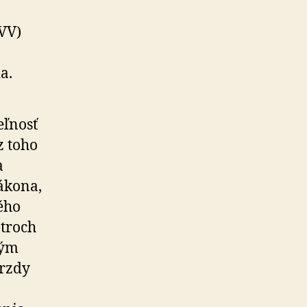
VV)
a.
eľnosť
z toho
a
ákona,
ého
troch
vým
rzdy