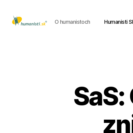
O humanistoch
Humanisti S
Humanisti.sk
SaS:
zn