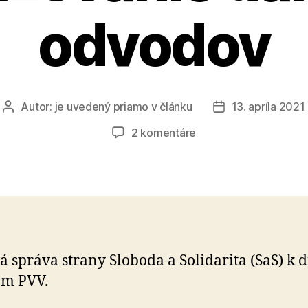
odvodov
Autor:
je uvedený priamo v článku
13. apríla 2021
Autor
Dátum
článku
článku
na
2 komentáre
SaS:
Chceme
presadiť
znižovanie
daní
a
odvodov
á správa strany Sloboda a Solidarita (SaS) k d
om PVV.