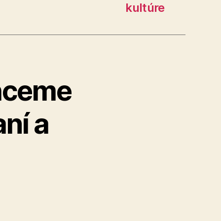
kultúre
Chceme
ní a