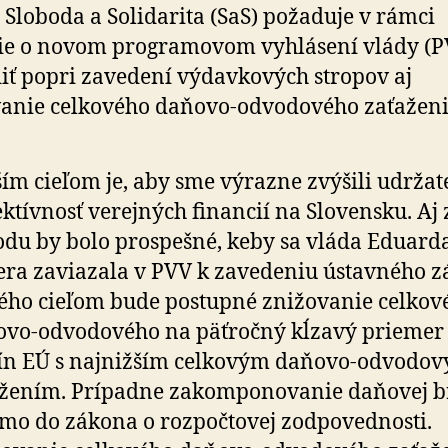
 Sloboda a Solidarita (SaS) požaduje v rámci
ie o novom programovom vyhlásení vlády (P
iť popri zavedení výdavkových stropov aj
anie celkového daňovo-odvodového zaťaženi
ím cieľom je, aby sme výrazne zvýšili udržat
ektívnosť verejných financií na Slovensku. Aj 
du by bolo prospešné, keby sa vláda Eduard
ra zaviazala v PVV k zavedeniu ústavného z
ého cieľom bude postupné znižovanie celkov
vo-odvodového na päťročný kĺzavý priemer 
jín EÚ s najnižším celkovým daňovo-odvodo
ažením. Prípadne zakomponovanie daňovej b
mo do zákona o rozpočtovej zodpovednosti.