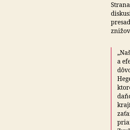
Strana
diskus
presad
znižov
„Naš
a ef
dôvo
Hege
ktor
daňo
kra
zať
pria