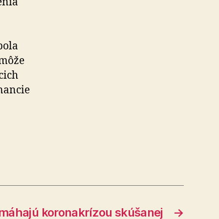
enia
bola
omôže
cich
nancie
máhajú koronakrízou skúšanej
→