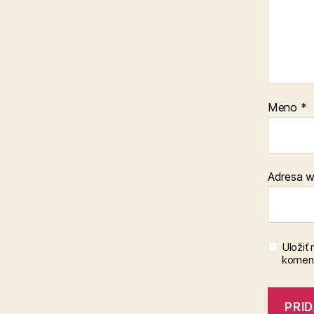
Meno
*
Adresa 
Uložiť
koment