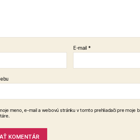
E-mail
*
webu
 moje meno, e-mail a webovú stránku v tomto prehliadači pre moje 
áre.