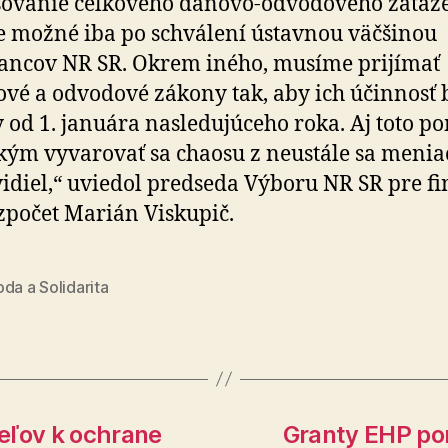
šovanie celkového daňovo-odvodového zaťaž
 možné iba po schválení ústavnou väčšinou
ancov NR SR. Okrem iného, musíme prijímať
vé a odvodové zákony tak, aby ich účinnosť 
 od 1. januára nasledujúceho roka. Aj toto p
kým vyvarovať sa chaosu z neustále sa menia
idiel,“ uviedol predseda Výboru NR SR pre fi
zpočet Marián Viskupič.
da a Solidarita
eľov k ochrane
Granty EHP po