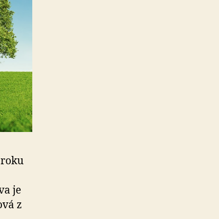
 roku
va je
ová z