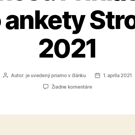
o ankety Str
2021
Autor:
je uvedený priamo v článku
1. apríla 2021
Autor
Dátum
článku
článku
na
Žiadne komentáre
Stromy
si
zaslúžia
našu
pozornosť.
Prihláste