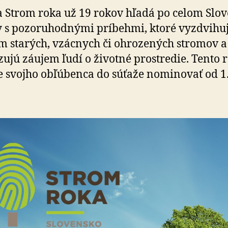
ten
 Strom roka už 19 rokov hľadá po celom Slo
svoj
 s pozoruhodnými príbehmi, ktoré vyzdvihu
do
ankety
 starých, vzácnych či ohrozených stromov a
Strom
ujú záujem ľudí o životné prostredie. Tento 
roka
 svojho obľúbenca do súťaže nominovať od 1
2021