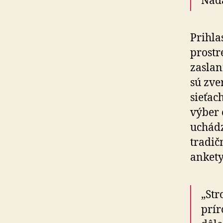
Nadá
Prihla
prost
zaslan
sú zve
sieťac
výber 
uchádz
tradič
ankety 
„Str
prír