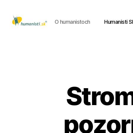
O humanistoch
Humanisti S
Humanisti.sk
Strom
pozorn