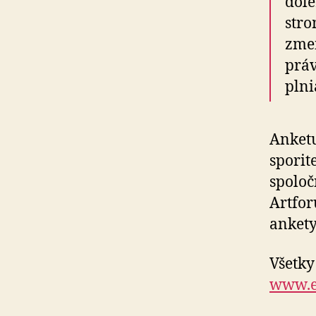
dôle
stro
zme
práv
plni
Anketu
sporit
spoloč
Artfor
ankety
Všetky
www.e