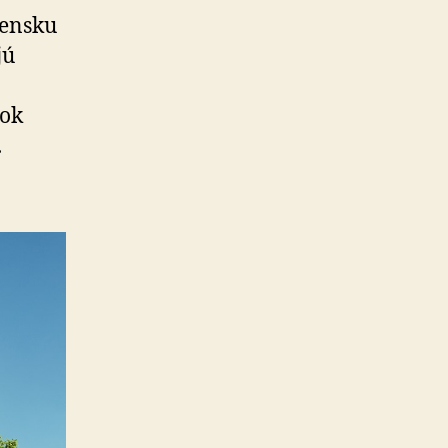
vensku
jú
rok
.