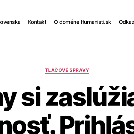
lovenska
Kontakt
O doméne Humanisti.sk
Odka
Kategórie
TLAČOVÉ SPRÁVY
y si zaslúži
osť. Prihlá