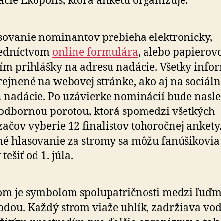
cie Ekopolis, ktorá anketu organizuje.
sovanie nominantov prebieha elektronicky,
redníctvom
online formulára
, alebo papierovo
ím prihlášky na adresu nadácie. Všetky info
rejnené na webovej stránke, ako aj na sociál
h nadácie. Po uzávierke nominácií bude nasl
odbornou porotou, ktorá spomedzi všetkých
ačov vyberie 12 finalistov tohoročnej ankety
né hlasovanie za stromy sa môžu fanúšikovia
tešiť od 1. júla.
om je symbolom spolupatričnosti medzi ľuďm
odou. Každý strom viaže uhlík, zadržiava vod