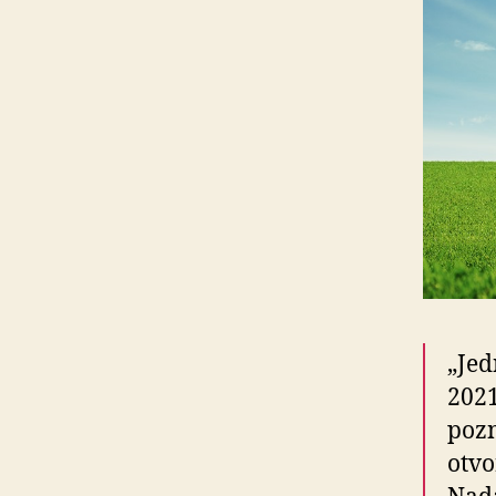
„Jed
2021
pozn
otvo