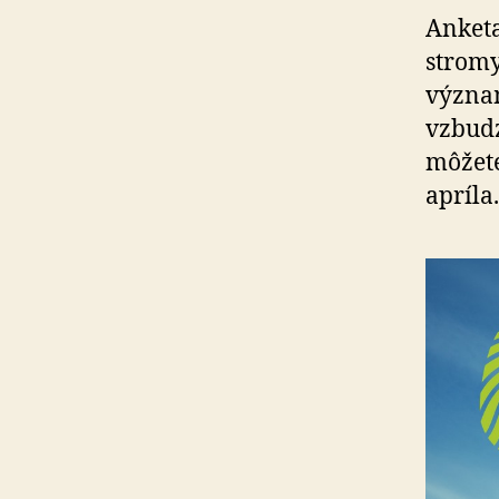
Anketa
stromy
význam
vzbudz
môžete
apríla.