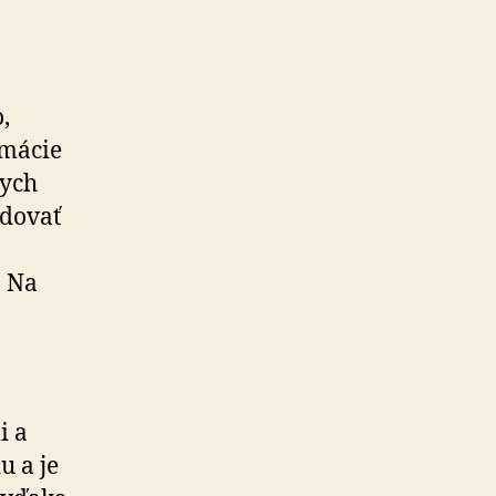
,
rmácie
nych
edovať
. Na
i a
u a je