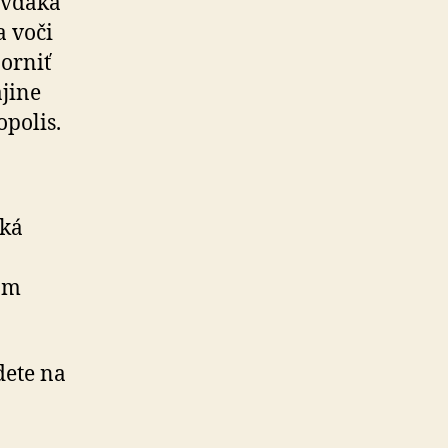
 vďaka
a voči
orniť
ajine
opolis.
cká
om
dete na