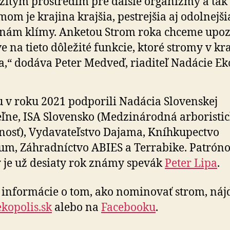
žitým prostredím pre ďalšie organizmy a tak
mom je krajina krajšia, pestrejšia aj odolnejši
nám klímy. Anketou Strom roka chceme upoz
e na tieto dôležité funkcie, ktoré stromy v kr
a,“ dodáva Peter Medveď, riaditeľ Nadácie Ek
 v roku 2021 podporili Nadácia Slovenskej
eľne, ISA Slovensko (Medzinárodná arboristi
nosť), Vydavateľstvo Dajama, Kníhkupectvo
um, Záhradníctvo ABIES a Terrabike. Patrón
 je už desiaty rok známy spevák
Peter Lipa
.
 informácie o tom, ako nominovať strom, náj
kopolis.sk
alebo na
Facebooku
.