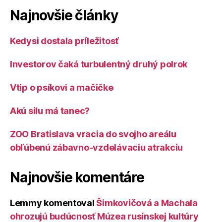
Najnovšie články
Kedysi dostala príležitosť
Investorov čaká turbulentný druhý polrok
Vtip o psíkovi a mačičke
Akú silu má tanec?
ZOO Bratislava vracia do svojho areálu
obľúbenú zábavno-vzdelávaciu atrakciu
Najnovšie komentáre
Lemmy
komentoval
Šimkovičová a Machala
ohrozujú budúcnosť Múzea rusínskej kultúry