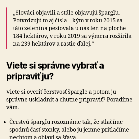
„Slováci objavili a stále objavujú špargľu.
Potvrdzujú to aj čísla – kým v roku 2015 sa
táto zelenina pestovala u nás len na ploche
184 hektárov, v roku 2019 sa výmera rozšírila
na 239 hektárov a rastie ďalej.“
Viete si správne vybrať a
pripraviť ju?
Viete si overiť čerstvosť špargle a potom ju
správne uskladniť a chutne pripraviť? Poradíme
vám.
Čerstvú špargľu rozoznáme tak, že stlačíme
spodnú časť stonky, alebo ju jemne pritlačíme
nechtom a objaví sa šťava.