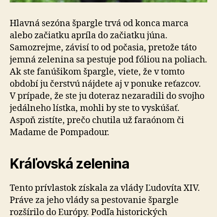
Hlavná sezóna špargle trvá od konca marca
alebo začiatku apríla do začiatku júna.
Samozrejme, závisí to od počasia, pretože táto
jemná zelenina sa pestuje pod fóliou na poliach.
Ak ste fanúšikom špargle, viete, že v tomto
období ju čerstvú nájdete aj v ponuke reťazcov.
V prípade, že ste ju doteraz nezaradili do svojho
jedálneho lístka, mohli by ste to vyskúšať.
Aspoň zistíte, prečo chutila už faraónom či
Madame de Pompadour.
Kráľovská zelenina
Tento prívlastok získala za vlády Ľudovíta XIV.
Práve za jeho vlády sa pestovanie špargle
rozšírilo do Európy. Podľa historických