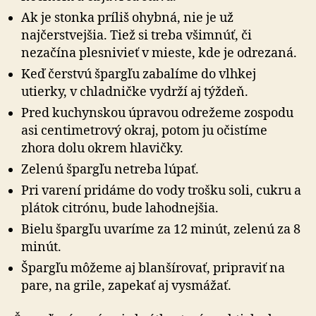
Ak je stonka príliš ohybná, nie je už
najčerstvejšia. Tiež si treba všimnúť, či
nezačína plesnivieť v mieste, kde je odrezaná.
Keď čerstvú špargľu zabalíme do vlhkej
utierky, v chladničke vydrží aj týždeň.
Pred kuchynskou úpravou odrežeme zospodu
asi centimetrový okraj, potom ju očistíme
zhora dolu okrem hlavičky.
Zelenú špargľu netreba lúpať.
Pri varení pridáme do vody trošku soli, cukru a
plátok citrónu, bude lahodnejšia.
Bielu špargľu uvaríme za 12 minút, zelenú za 8
minút.
Špargľu môžeme aj blanšírovať, pripraviť na
pare, na grile, zapekať aj vysmážať.