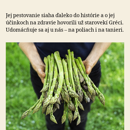
už
faraóno
a
Jej pestovanie siaha ďaleko do histórie a o jej
chutí
účinkoch na zdravie hovorili už starovekí Gréci.
aj
Udomácňuje sa aj u nás – na poliach i na tanieri.
Slováko