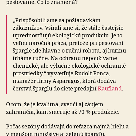
pestovanie. Čo to znamená?
„Prispôsobili sme sa požiadavkám
zákazníkov. Všimli sme si, že stále častejšie
uprednostňujú ekologickú produkciu. Je to
veľmi náročná práca, pretože pri pestovaní
špargle ide hlavne o ručnú robotu, aj burinu
trháme ručne. Na ochranu nepoužívame
chemické, ale výlučne ekologické ochranné
prostriedky,“ vysvetľuje Rudolf Ponca,
manažér firmy Asparagus, ktorá dodáva
čerstvú špargľu do siete predajní
Kaufland
.
O tom, že je kvalitná, svedčí aj záujem
zahraničia, kam smeruje až 70 % produkcie.
Počas sezóny dodávajú do reťazca najmä bielu a
v menšom množstve aj zelenú špargľu.