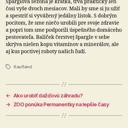
Špargľová sezóna je krátka, trvá prakticky len
čosi vyše dvoch mesiacov. Mali by sme si ju užiť
a spestriť si vyvážený jedálny lístok. S dobrým
pocitom, že sme niečo urobili pre svoje zdravie
a popri tom sme podporili úspešného domáceho
pestovateľa. Balíček čerstvej špargle v sebe
skrýva nielen kopu vitamínov a minerálov, ale
aj kus poctivej roboty našich ľudí.
Kaufland
Značky
←
Ako urobiť dažďovú záhradu?
→
ZOO ponúka Permanentky na lepšie časy