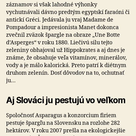
záznamov si však lahodné výhonky
vychutnávali dávno predtým egyptskí faraóni či
antickí Gréci. Jedávala ju vraj Madame de
Pompadour a impresionista Manet dokonca
zvečnil zväzok špargle na obraze „Une Botte
d’Asperges“ v roku 1880. Liečivú silu tejto
zeleniny obhajoval už Hippokrates a aj dnes je
známe, že obsahuje veľa vitamínov, minerálov,
vody a je málo kalorická. Preto patrí k diétnym
druhom zelenín. Dosť dôvodov na to, ochutnať
ju…
Aj Slováci ju pestujú vo veľkom
Spoločnosť Asparagus a konzorcium firiem
pestuje špargľu na Slovensku na rozlohe 282
hektárov. V roku 2007 prešla na ekologickejšie