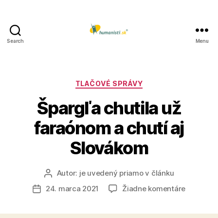
Search
Menu
Humanisti.sk
Kategórie
TLAČOVÉ SPRÁVY
Špargľa chutila už
faraónom a chutí aj
Slovákom
Autor:
je uvedený priamo v článku
Autor
článku
na
24. marca 2021
Žiadne komentáre
Dátum
Špargľa
článku
chutila