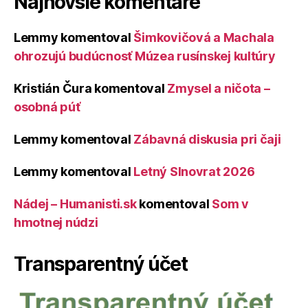
Najnovšie komentáre
Lemmy
komentoval
Šimkovičová a Machala
ohrozujú budúcnosť Múzea rusínskej kultúry
Kristián Čura
komentoval
Zmysel a ničota –
osobná púť
Lemmy
komentoval
Zábavná diskusia pri čaji
Lemmy
komentoval
Letný Slnovrat 2026
Nádej – Humanisti.sk
komentoval
Som v
hmotnej núdzi
Transparentný účet