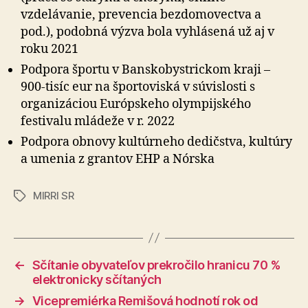
vzdelávanie, prevencia bezdomovectva a
pod.), podobná výzva bola vyhlásená už aj v
roku 2021
Podpora športu v Banskobystrickom kraji –
900-tisíc eur na športoviská v súvislosti s
organizáciou Európskeho olympijského
festivalu mládeže v r. 2022
Podpora obnovy kultúrneho dedičstva, kultúry
a umenia z grantov EHP a Nórska
MIRRI SR
Značky
←
Sčítanie obyvateľov prekročilo hranicu 70 %
elektronicky sčítaných
→
Vicepremiérka Remišová hodnotí rok od