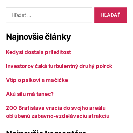
Vyhľadať:
Najnovšie články
Kedysi dostala príležitosť
Investorov čaká turbulentný druhý polrok
Vtip o psíkovi a mačičke
Akú silu má tanec?
ZOO Bratislava vracia do svojho areálu
obľúbenú zábavno-vzdelávaciu atrakciu