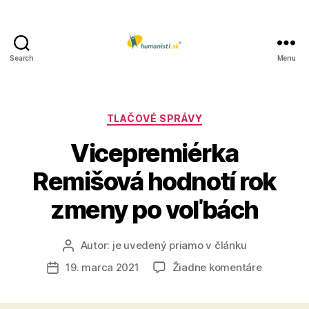
Search
Menu
Humanisti.sk
Kategórie
TLAČOVÉ SPRÁVY
Vicepremiérka
Remišová hodnotí rok
zmeny po voľbách
Autor:
je uvedený priamo v článku
Autor
článku
na
19. marca 2021
Žiadne komentáre
Dátum
Viceprem
článku
Remišová