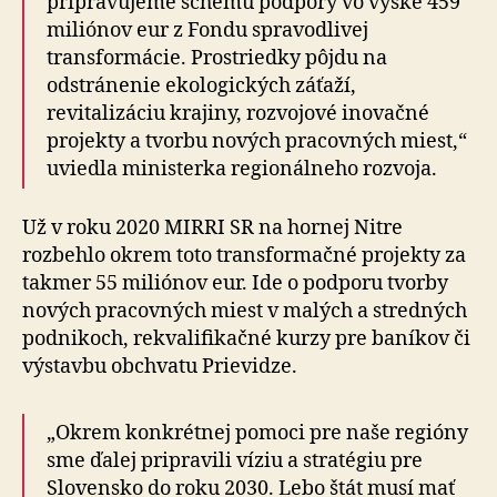
pripravujeme schému podpory vo výške 459
miliónov eur z Fondu spravodlivej
transformácie. Prostriedky pôjdu na
odstránenie ekologických záťaží,
revitalizáciu krajiny, rozvojové inovačné
projekty a tvorbu nových pracovných miest,“
uviedla ministerka regionálneho rozvoja.
Už v roku 2020 MIRRI SR na hornej Nitre
rozbehlo okrem toto transformačné projekty za
takmer 55 miliónov eur. Ide o podporu tvorby
nových pracovných miest v malých a stredných
podnikoch, rekvalifikačné kurzy pre baníkov či
výstavbu obchvatu Prievidze.
„Okrem konkrétnej pomoci pre naše regióny
sme ďalej pripravili víziu a stratégiu pre
Slovensko do roku 2030. Lebo štát musí mať