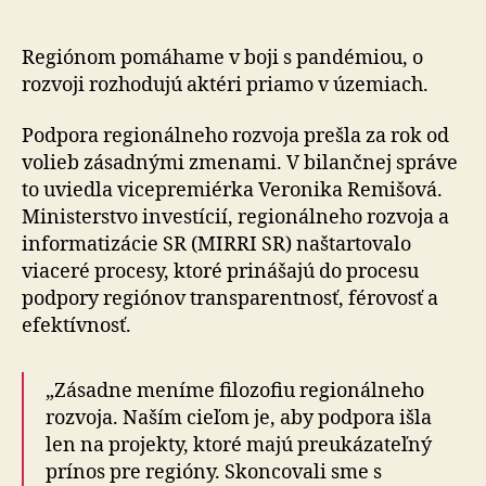
hodnotí
rok
zmeny
Regiónom pomáhame v boji s pandémiou, o
po
rozvoji rozhodujú aktéri priamo v územiach.
voľbách
Podpora regionálneho rozvoja prešla za rok od
volieb zásadnými zmenami. V bilančnej správe
to uviedla vicepremiérka Veronika Remišová.
Ministerstvo investícií, regionálneho rozvoja a
informatizácie SR (MIRRI SR) naštartovalo
viaceré procesy, ktoré prinášajú do procesu
podpory regiónov transparentnosť, férovosť a
efektívnosť.
„Zásadne meníme filozofiu regionálneho
rozvoja. Naším cieľom je, aby podpora išla
len na projekty, ktoré majú preukázateľný
prínos pre regióny. Skoncovali sme s