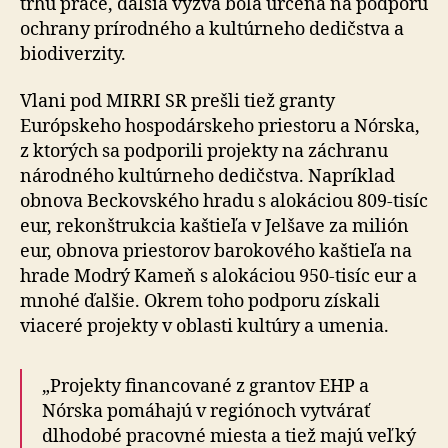
trhu práce, ďalšia výzva bola určená na podporu
ochrany prírodného a kultúrneho dedičstva a
biodiverzity.
Vlani pod MIRRI SR prešli tiež granty
Európskeho hospodárskeho priestoru a Nórska,
z ktorých sa podporili projekty na záchranu
národného kultúrneho dedičstva. Napríklad
obnova Beckovského hradu s alokáciou 809-tisíc
eur, rekonštrukcia kaštieľa v Jelšave za milión
eur, obnova priestorov barokového kaštieľa na
hrade Modrý Kameň s alokáciou 950-tisíc eur a
mnohé ďalšie. Okrem toho podporu získali
viaceré projekty v oblasti kultúry a umenia.
„Projekty financované z grantov EHP a
Nórska pomáhajú v regiónoch vytvárať
dlhodobé pracovné miesta a tiež majú veľký