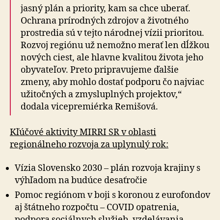
jasný plán a priority, kam sa chce uberať.
Ochrana prírodných zdrojov a životného
prostredia sú v tejto národnej vízii prioritou.
Rozvoj regiónu už nemožno merať len dĺžkou
nových ciest, ale hlavne kvalitou života jeho
obyvateľov. Preto pripravujeme ďalšie
zmeny, aby mohlo dostať podporu čo najviac
užitočných a zmysluplných projektov,“
dodala vicepremiérka Remišová.
Kľúčové aktivity MIRRI SR v oblasti
regionálneho rozvoja za uplynulý rok:
Vízia Slovensko 2030 – plán rozvoja krajiny s
výhľadom na budúce desaťročie
Pomoc regiónom v boji s koronou z eurofondov
aj štátneho rozpočtu – COVID opatrenia,
podpora sociálnych služieb, vzdelávania,