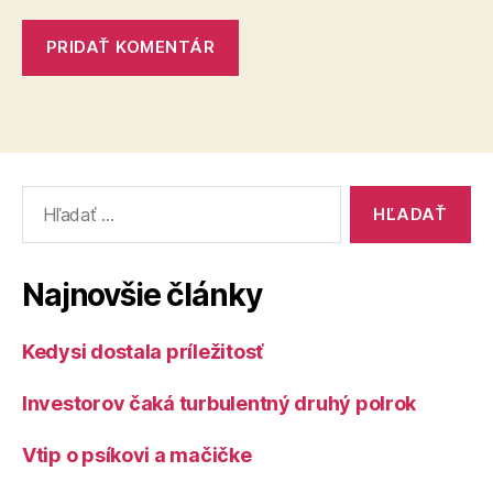
Vyhľadať:
Najnovšie články
Kedysi dostala príležitosť
Investorov čaká turbulentný druhý polrok
Vtip o psíkovi a mačičke