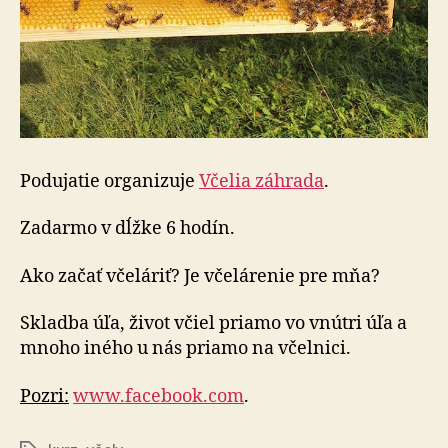
Podujatie organizuje
Včelia záhrada
.
Zadarmo v dĺžke 6 hodín.
Ako začať včeláriť? Je včelárenie pre mňa?
Skladba úľa, život včiel priamo vo vnútri úľa a
mnoho iného u nás priamo na včelnici.
Pozri:
www.facebook.com
.