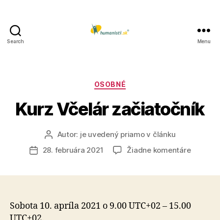
Search
Menu
Humanisti.sk
Kategórie
OSOBNÉ
Kurz Včelár začiatočník
Autor:
je uvedený priamo v článku
Autor
článku
na
28. februára 2021
Žiadne komentáre
Dátum
Kurz
článku
Včelár
začiatoč
Sobota 10. apríla 2021 o 9.00 UTC+02 – 15.00
UTC+02.