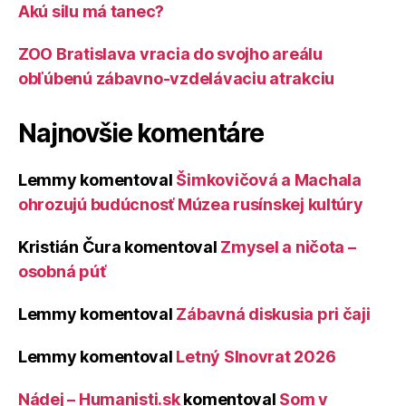
Akú silu má tanec?
ZOO Bratislava vracia do svojho areálu
obľúbenú zábavno-vzdelávaciu atrakciu
Najnovšie komentáre
Lemmy
komentoval
Šimkovičová a Machala
ohrozujú budúcnosť Múzea rusínskej kultúry
Kristián Čura
komentoval
Zmysel a ničota –
osobná púť
Lemmy
komentoval
Zábavná diskusia pri čaji
Lemmy
komentoval
Letný Slnovrat 2026
Nádej – Humanisti.sk
komentoval
Som v