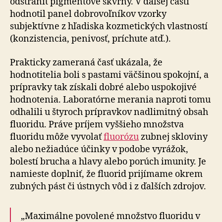
odstrániť pigmentové škvrny. V ďalšej časti
hodnotil panel dobrovoľníkov vzorky
subjektívne z hľadiska kozmetických vlastností
(konzistencia, penivosť, príchute atď.).
Prakticky zameraná časť ukázala, že
hodnotitelia boli s pastami väčšinou spokojní, a
prípravky tak získali dobré alebo uspokojivé
hodnotenia. Laboratórne merania naproti tomu
odhalili u štyroch prípravkov nadlimitný obsah
fluoridu. Práve príjem vyššieho množstva
fluoridu môže vyvolať
fluorózu
zubnej skloviny
alebo nežiadúce účinky v podobe vyrážok,
bolestí brucha a hlavy alebo porúch imunity. Je
namieste doplniť, že fluorid prijímame okrem
zubných pást či ústnych vôd i z ďalších zdrojov.
„Maximálne povolené množstvo fluoridu v