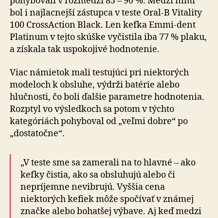
pohybovali v rozmedzí 85 – 90 %. Medzi nimi
bol i najlacnejší zástupca v teste Oral-B Vitality
100 CrossAction Black. Len kefka Emmi-dent
Platinum v tejto skúške vyčistila iba 77 % plaku,
a získala tak uspokojivé hodnotenie.
Viac námietok mali testujúci pri niektorých
modeloch k obsluhe, výdrži batérie alebo
hlučnosti, čo boli ďalšie parametre hodnotenia.
Rozptyl vo výsledkoch sa potom v týchto
kategóriách pohyboval od „veľmi dobre“ po
„dostatočne“.
„V teste sme sa zamerali na to hlavné – ako
kefky čistia, ako sa obsluhujú alebo či
nepríjemne nevibrujú. Vyššia cena
niektorých kefiek môže spočívať v známej
značke alebo bohatšej výbave. Aj keď medzi