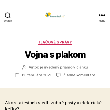
Search
Menu
Humanisti.sk
Kategórie
TLAČOVÉ SPRÁVY
Vojna s plakom
Autor:
je uvedený priamo v článku
Autor
článku
na
12. februára 2021
Žiadne komentáre
Dátum
Vojna
článku
s
plakom
Ako si v testoch viedli zubné pasty a elektrické
kefky?