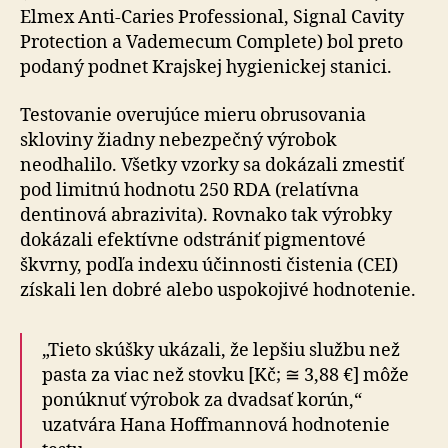
Elmex Anti-Caries Professional, Signal Cavity
Protection a Vademecum Complete) bol preto
podaný podnet Krajskej hygienickej stanici.
Testovanie overujúce mieru obrusovania
skloviny žiadny nebezpečný výrobok
neodhalilo. Všetky vzorky sa dokázali zmestiť
pod limitnú hodnotu 250 RDA (relatívna
dentinová abrazivita). Rovnako tak výrobky
dokázali efektívne odstrániť pigmentové
škvrny, podľa indexu účinnosti čistenia (CEI)
získali len dobré alebo uspokojivé hodnotenie.
„Tieto skúšky ukázali, že lepšiu službu než
pasta za viac než stovku [Kč; ≅ 3,88 €] môže
ponúknuť výrobok za dvadsať korún,“
uzatvára Hana Hoffmannová hodnotenie