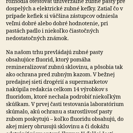
rozhodla otestovať univerzálne zubné pasty pre
dospelých a elektrické zubné kefky. Zatiaľ čo v
prípade kefiek si väčšina zástupcov odniesla
veľmi dobré alebo dobré hodnotenie, pri
pastách padlo i niekoľko čiastočných
nedostatočných známok.
Na našom trhu prevládajú zubné pasty
obsahujúce fluorid, ktorý pomáha
remineralizovať zubnú sklovinu, a pôsobia tak
ako ochrana pred zubným kazom. V bežnej
predajnej sieti drogérií a supermarketov
nakúpila redakcia celkom 14 výrobkov s
fluoridom, ktoré nechala podrobiť niekoľkým
skúškam. V prvej časti testovania laboratórium
skúmalo, akú ochranu a starostlivosť pasty
zubom poskytujú – koľko fluoridu obsahujú, do
akej miery obrusujú sklovinu a či dokážu