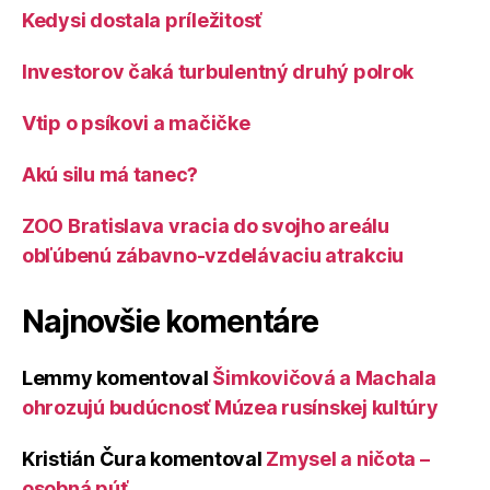
Kedysi dostala príležitosť
Investorov čaká turbulentný druhý polrok
Vtip o psíkovi a mačičke
Akú silu má tanec?
ZOO Bratislava vracia do svojho areálu
obľúbenú zábavno-vzdelávaciu atrakciu
Najnovšie komentáre
Lemmy
komentoval
Šimkovičová a Machala
ohrozujú budúcnosť Múzea rusínskej kultúry
Kristián Čura
komentoval
Zmysel a ničota –
osobná púť