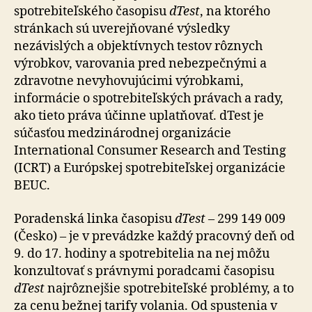
spotrebiteľského časopisu
dTest
, na ktorého
stránkach sú uverejňované výsledky
nezávislých a objektívnych testov rôznych
výrobkov, varovania pred nebezpečnými a
zdravotne nevyhovujúcimi výrobkami,
informácie o spotrebiteľských právach a rady,
ako tieto práva účinne uplatňovať. dTest je
súčasťou medzinárodnej organizácie
International Consumer Research and Testing
(ICRT) a Európskej spotrebiteľskej organizácie
BEUC.
Poradenská linka časopisu
dTest
– 299 149 009
(Česko) – je v prevádzke každý pracovný deň od
9. do 17. hodiny a spotrebitelia na nej môžu
konzultovať s právnymi poradcami časopisu
dTest
najrôznejšie spotrebiteľské problémy, a to
za cenu bežnej tarify volania. Od spustenia v