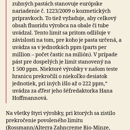
zubných pastách stanovuje európske
nariadenie č. 1223/2009 o kozmetických
prípravkoch. To tiež vyžaduje, aby celkový
obsah fluoridu výrobca na obale či tube
uvádzal. Tento limit sa pritom odlišuje v
závislosti na tom, pre koho je pasta určená, a
uvádza sa v jednotkách ppm (parts per
million – počet častíc na milión). V prípade
pást pre dospelých je limit stanovený na
1 500 ppm. Niektoré výrobky v našom teste
hranicu prekročili o niekoľko desiatok
jednotiek, pri iných išlo až o 222 ppm,“
uvádza za
dTest
jeho šéfredaktorka Hana
Hoffmannová.
Na všetky štyri výrobky, pri ktorých sa zistilo
prekročenie povoleného limitu
(Rossmann/Alterra Zahncreme Bio-Minze,