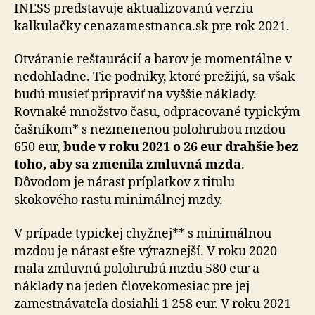
či
INESS predstavuje aktualizovanú verziu
chyžná
kalkulačky cenazamestnanca.sk pre rok 2021.
zdraželi
Otváranie reštaurácií a barov je momentálne v
nedohľadne. Tie podniky, ktoré prežijú, sa však
budú musieť pripraviť na vyššie náklady.
Rovnaké množstvo času, odpracované typickým
čašníkom* s nezmenenou polohrubou mzdou
650 eur,
bude v roku 2021 o 26 eur drahšie bez
toho, aby sa zmenila zmluvná mzda
.
Dôvodom je nárast príplatkov z titulu
skokového rastu minimálnej mzdy.
V prípade typickej chyžnej** s minimálnou
mzdou je nárast ešte výraznejší. V roku 2020
mala zmluvnú polohrubú mzdu 580 eur a
náklady na jeden človekomesiac pre jej
zamestnávateľa dosiahli 1 258 eur. V roku 2021