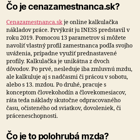
Čo je cenazamestnanca.sk?
Cenazamestnanca.sk
je online kalkulačka
nákladov práce. Prvýkrát ju INESS predstavil v
roku 2019. Pomocou 13 parametrov si môžete
navoliť vlastný profil zamestnanca podľa svojho
uváženia, prípadne využiť prednastavené
profily. Kalkulačka je unikátna z dvoch
dôvodov. Po prvé, nesleduje iba zmluvnú mzdu,
ale kalkuluje aj s nadčasmi či prácou v sobotu,
alebo s 13. mzdou. Po druhé, pracuje s
konceptom človekohodín a človekomesiacov,
ráta teda náklady skutočne odpracovaného
času, očisteného od sviatkov, dovoleniek, či
práceneschopnosti.
Čo je to polohrubá mzda?