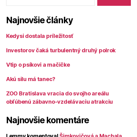
Najnovšie články
Kedysi dostala príležitosť
Investorov čaká turbulentný druhý polrok
Vtip o psíkovi a mačičke
Akú silu má tanec?
ZOO Bratislava vracia do svojho areálu
obľúbenú zábavno-vzdelávaciu atrakciu
Najnovšie komentáre
Lemmy
komentoval
Šimkovičová a Machala