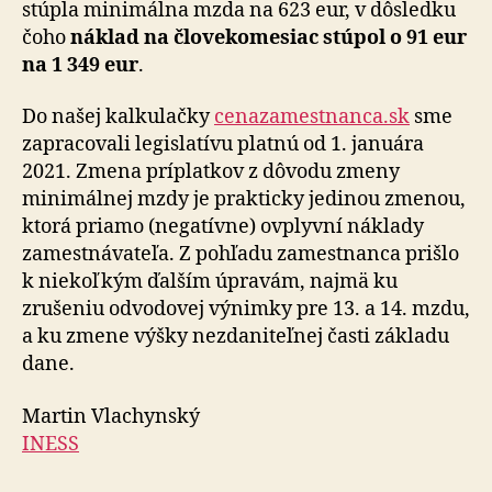
stúpla minimálna mzda na 623 eur, v dôsledku
čoho
náklad na človekomesiac stúpol o 91 eur
na 1 349 eur
.
Do našej kalkulačky
cenazamestnanca.sk
sme
zapracovali legislatívu platnú od 1. januára
2021. Zmena príplatkov z dôvodu zmeny
minimálnej mzdy je prakticky jedinou zmenou,
ktorá priamo (negatívne) ovplyvní náklady
zamestnávateľa. Z pohľadu zamestnanca prišlo
k niekoľkým ďalším úpravám, najmä ku
zrušeniu odvodovej výnimky pre 13. a 14. mzdu,
a ku zmene výšky nezdaniteľnej časti základu
dane.
Martin Vlachynský
INESS