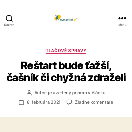
Search
Menu
Humanisti.sk
Kategórie
TLAČOVÉ SPRÁVY
Reštart bude ťažší,
čašník či chyžná zdraželi
Autor:
je uvedený priamo v článku
Autor
článku
na
8. februára 2021
Žiadne komentáre
Dátum
Reštart
článku
bude
ťažší,
čašník