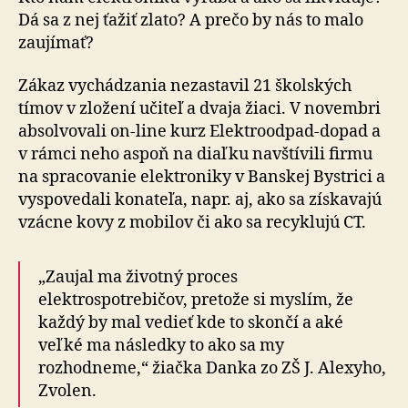
Dá sa z nej ťažiť zlato? A prečo by nás to malo
zaujímať?
Zákaz vychádzania nezastavil 21 školských
tímov v zložení učiteľ a dvaja žiaci. V novembri
absolvovali on-line kurz Elektroodpad-dopad a
v rámci neho aspoň na diaľku navštívili firmu
na spracovanie elektroniky v Banskej Bystrici a
vyspovedali konateľa, napr. aj, ako sa získavajú
vzácne kovy z mobilov či ako sa recyklujú CT.
„Zaujal ma životný proces
elektrospotrebičov, pretože si myslím, že
každý by mal vedieť kde to skončí a aké
veľké ma následky to ako sa my
rozhodneme,“ žiačka Danka zo ZŠ J. Alexyho,
Zvolen.