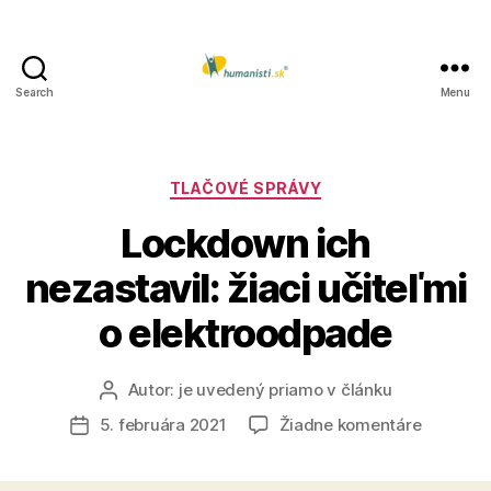
Search
Menu
Humanisti.sk
Kategórie
TLAČOVÉ SPRÁVY
Lockdown ich
nezastavil: žiaci učiteľmi
o elektroodpade
Autor:
je uvedený priamo v článku
Autor
článku
na
5. februára 2021
Žiadne komentáre
Dátum
Lockdow
článku
ich