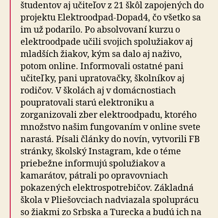
študentov aj učiteľov z 21 škôl zapojených do
projektu Elektroodpad-Dopad4, čo všetko sa
im už podarilo. Po absolvovaní kurzu o
elektroodpade učili svojich spolužiakov aj
mladších žiakov, kým sa dalo aj naživo,
potom online. Informovali ostatné pani
učiteľky, pani upratovačky, školníkov aj
rodičov. V školách aj v domácnostiach
poupratovali starú elektroniku a
zorganizovali zber elektroodpadu, ktorého
množstvo našim fungovaním v online svete
narastá. Písali články do novín, vytvorili FB
stránky, školský Instagram, kde o téme
priebežne informujú spolužiakov a
kamarátov, pátrali po opravovniach
pokazených elektrospotrebičov. Základná
škola v Pliešovciach nadviazala spoluprácu
so žiakmi zo Srbska a Turecka a budú ich na