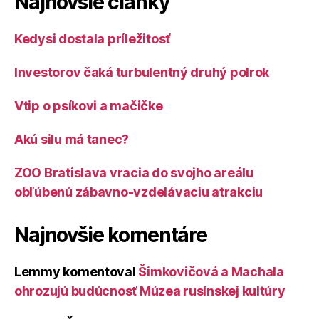
Najnovšie články
Kedysi dostala príležitosť
Investorov čaká turbulentný druhý polrok
Vtip o psíkovi a mačičke
Akú silu má tanec?
ZOO Bratislava vracia do svojho areálu
obľúbenú zábavno-vzdelávaciu atrakciu
Najnovšie komentáre
Lemmy
komentoval
Šimkovičová a Machala
ohrozujú budúcnosť Múzea rusínskej kultúry