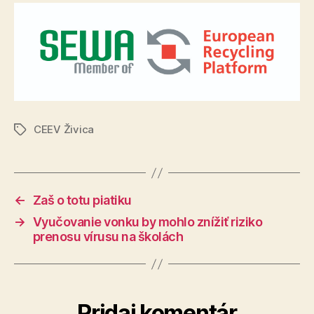
CEEV Živica
Značky
←
Zaš o totu piatiku
→
Vyučovanie vonku by mohlo znížiť riziko
prenosu vírusu na školách
Pridaj komentár