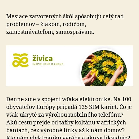
nezastavi
žiaci
učiteľmi
Mesiace zatvorených škôl spôsobujú celý rad
o
problémov – žiakom, rodičom,
elektroo
zamestnávateľom, samosprávam.
Denne sme v spojení vďaka elektronike. Na 100
obyvateľov Európy pripadá 125 SIM kariet. Čo je
však ukryté za výrobou mobilného telefónu?
Akú cestu prejde od ťažby koltánu v afrických
baniach, cez výrobné linky až k nám domov?
Kto nám elektroniku vyrába a ako sa likviduje?