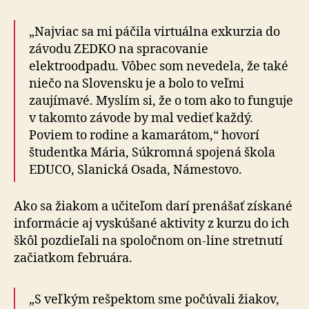
„Najviac sa mi páčila virtuálna exkurzia do
závodu ZEDKO na spracovanie
elektroodpadu. Vôbec som nevedela, že také
niečo na Slovensku je a bolo to veľmi
zaujímavé. Myslím si, že o tom ako to funguje
v takomto závode by mal vedieť každý.
Poviem to rodine a kamarátom,“ hovorí
študentka Mária, Súkromná spojená škola
EDUCO, Slanická Osada, Námestovo.
Ako sa žiakom a učiteľom darí prenášať získané
informácie aj vyskúšané aktivity z kurzu do ich
škôl pozdieľali na spoločnom on-line stretnutí
začiatkom februára.
„S veľkým rešpektom sme počúvali žiakov,