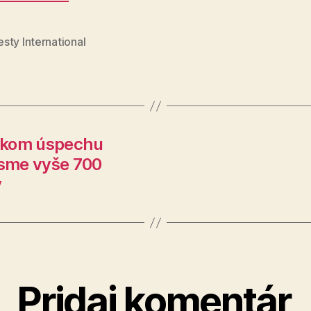
sty International
eľkom úspechu
 sme vyše 700
y
Pridaj komentár