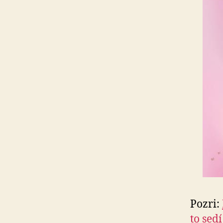
Pozri:
to sed