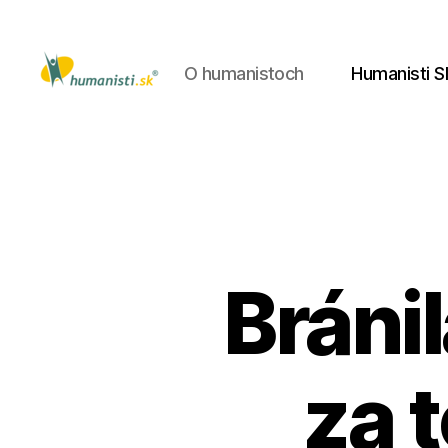
O humanistoch
Humanisti S
Humanisti.sk
Bránil
za 