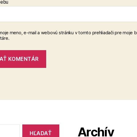
webu
 moje meno, e-mail a webovú stránku v tomto prehliadači pre moje 
áre.
Archív