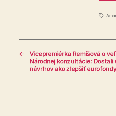
Amne
Značky
←
Vicepremiérka Remišová o v
Národnej konzultácie: Dostali
návrhov ako zlepšiť eurofond