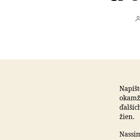
Napíšt
okamži
ďalšíc
žien.
Nassim