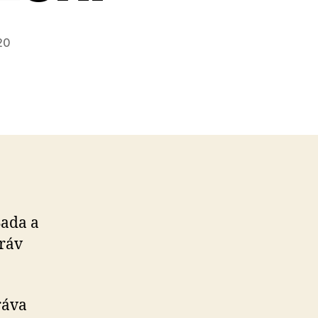
20
Sada a
práv
ráva