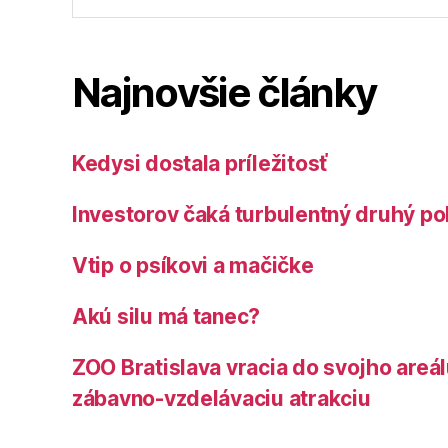
Najnovšie články
Kedysi dostala príležitosť
Investorov čaká turbulentný druhý po
Vtip o psíkovi a mačičke
Akú silu má tanec?
ZOO Bratislava vracia do svojho areá
zábavno-vzdelávaciu atrakciu