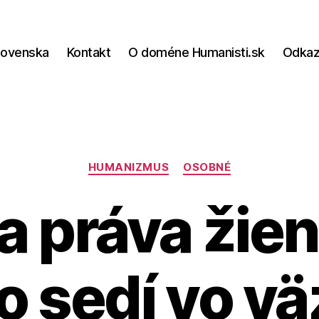
lovenska
Kontakt
O doméne Humanisti.sk
Odka
Kategórie
HUMANIZMUS
OSOBNÉ
a práva žie
to sedí vo vä