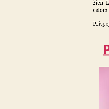
žien. L
celom 
Prispe
P