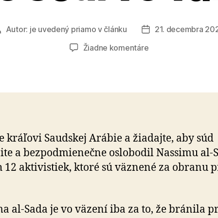
Autor:
je uvedený priamo v článku
21. decembra 20
Autor
Dátum
článku
článku
na
Žiadne komentáre
Bránila
práva
žien,
dnes
za
to
sedí
e kráľovi Saudskej Arábie a žiadajte, aby súd
vo
te a bezpodmienečne oslobodil Nassimu al-
väzení
h 12 aktivistiek, ktoré sú väznené za obranu 
a al-Sada je vo väzení iba za to, že bránila p