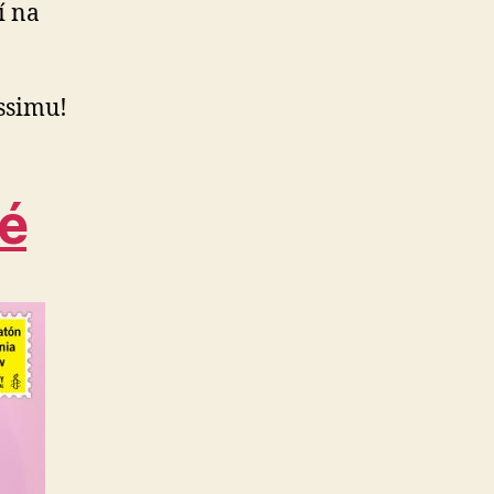
í na
ssimu!
né