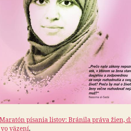
Maratón písania listov: Bránila práva žien, d
í vo väzení
.