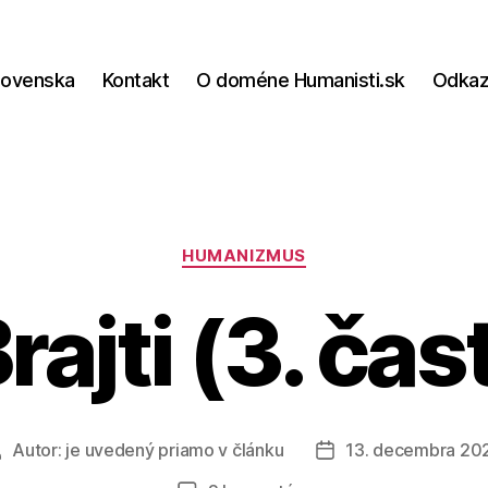
lovenska
Kontakt
O doméne Humanisti.sk
Odka
Kategórie
HUMANIZMUS
rajti (3. čas
Autor:
je uvedený priamo v článku
13. decembra 20
Autor
Dátum
článku
článku