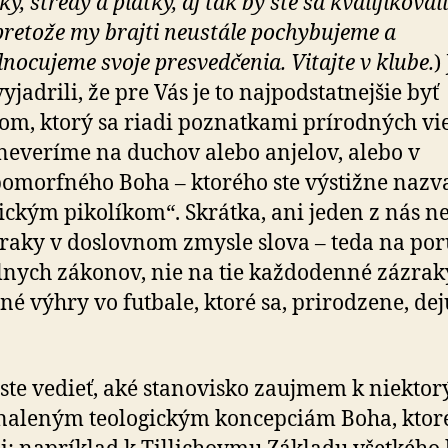
y, stredy a piatky, aj tak by ste sa kvalifikoval
 pretože my brajti neustále pochybujeme a
nocujeme svoje presvedčenia. Vitajte v klube.
)
vyjadrili, že pre Vás je to najpodstatnejšie byť
om, ktorý sa riadi poznatkami prírodných vi
 neveríme na duchov alebo anjelov, alebo v
omorfného Boha – ktorého ste výstižne nazva
ckým pikolíkom“. Skrátka, ani jeden z nás n
raky v doslovnom zmysle slova – teda na por
lnych zákonov, nie na tie každodenné zázrak
né výhry vo futbale, ktoré sa, prirodzene, dej
 ste vedieť, aké stanovisko zaujmem k niekto
aleným teologickým koncepciám Boha, ktoré