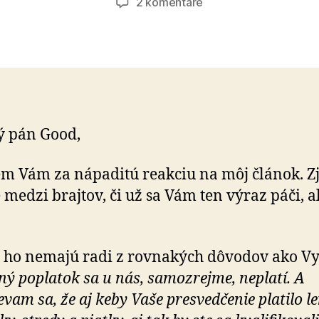
na
2 komentáre
Brajti
(3.
časť)
ý pán Good,
m Vám za nápaditú reakciu na môj článok. Z
e medzi brajtov, či už sa Vám ten výraz páči, 
ho nemajú radi z rovnakých dôvodov ako Vy
ný poplatok sa u nás, samozrejme, neplatí. A
vam sa, že aj keby Vaše presvedčenie platilo le