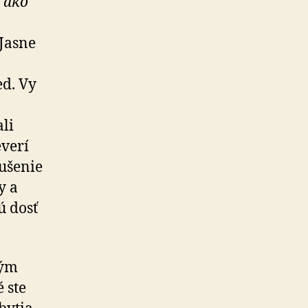
i ako
 Jasne
ed. Vy
li
everí
ušenie
y a
ú dosť
rým
 ste