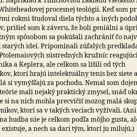
li: napríklad k Tillichovmu Základu všetkého 
Whiteheadovej procesnej teológii. Keď som p
i rokmi študoval diela týchto a iných pod
v, prišiel som k záveru, že boli geniálni a úpr
tným spôsobom sa pokúšali zachrániť čo najv
k starých ideí. Pripomínali zúfalých predklad
 Ptolemaiových sústredných kružníc reagujúc
ika a Keplera, ale celkom sa líšili od tých
kov, ktorí hrajú intelektuálny tenis bez siete 
lá si vymýšľajú za pochodu. Nemal som dojem
 teórie mali nejaký praktický zmysel, snáď o
že si na nich mohla precvičiť mozog malá sku
ikov, ktorí sa v takých veciach vyžívali. (Ani
na hudba nie je celkom podľa môjho gusta, a
 existuje, a nech sa darí tým, ktorí ju milujú.)