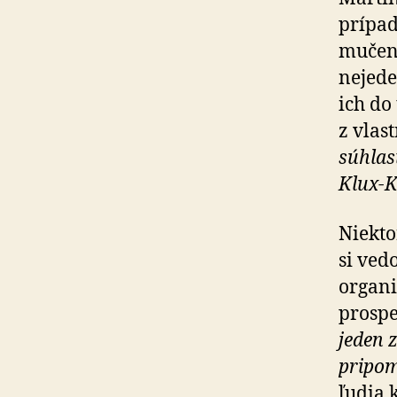
prípad
mučení
nejeden
ich do
z vlast
súhlasí
Klux-K
Niekto
si ved
organi
prospe
jeden 
pripom
ľudia 