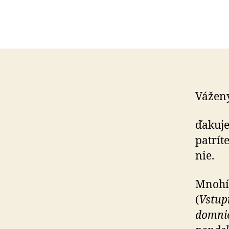
Vážen
ďakuje
patrít
nie.
Mnohí 
(
Vstup
domnie