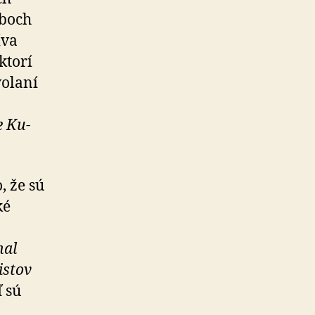
oboch
íva
 ktorí
volaní
e Ku-
, že sú
ké
nal
istov
ď sú