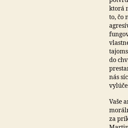
potvrd
ktorá 
to, čo
agresí
fungov
vlastn
tajoms
do chv
presta
nás sí
vylúče
Vaše a
moráln
za prí
Martin