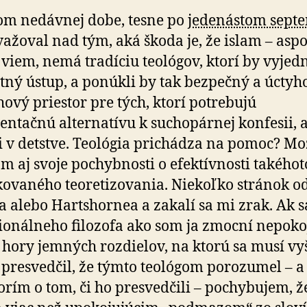
om nedávnej dobe, tesne po
jedenástom sept
ažoval nad tým, aká škoda je, že islam – asp
 viem, nemá tradíciu teológov, ktorí by vyjed
tný ústup, a ponúkli by tak bezpečný a úcty
ový priestor pre tých, ktorí potrebujú
entačnú alternatívu k suchopárnej konfesii, 
i v detstve. Teológia prichádza na pomoc? Mo
m aj svoje pochybnosti o efektívnosti takéhot
ikovaného teoretizovania. Niekoľko stránok o
ha alebo Hartshornea a zakalí sa mi zrak. Ak s
ionálneho filozofa ako som ja zmocní nepokoj
 hory jemných rozdielov, na ktorú sa musí vy
 presvedčil, že týmto teológom porozumel – a 
rím o tom, či ho presvedčili – pochybujem, ž