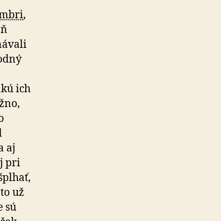
embri
,
oň
návali
hodný
akú ich
žno,
o
d
a aj
 pri
šplhať,
to už
e sú