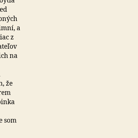
bytia
red
obných
imní, a
iac z
ateľov
ich na
a
, že
krem
pinka
le som