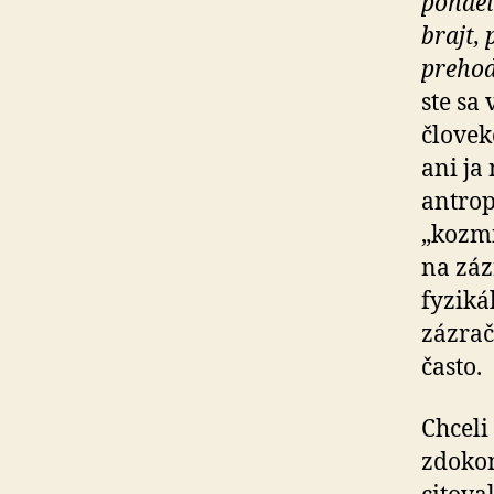
pondelk
brajt,
prehod
ste sa 
človek
ani ja
antrop
„kozmi
na záz
fyziká
zázrač
často.
Chceli
zdokon