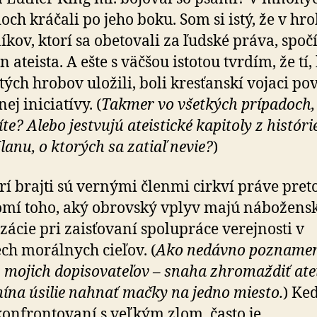
och kráčali po jeho boku. Som si istý, že v hr
kov, ktorí sa obetovali za ľudské práva, spoč
 ateista. A ešte s väčšou istotou tvrdím, že tí,
 tých hrobov uložili, boli kresťanskí vojaci po
nej iniciatívy. (
Takmer vo všetkých prípadoch,
te? Alebo jestvujú ateistické kapitoly z históri
lanu, o ktorých sa zatiaľ nevie?
)
rí brajti sú vernými členmi cirkví práve preto
omí toho, aký obrovský vplyv majú nábožens
zácie pri zaisťovaní spolupráce verejnosti v
ch morálnych cieľov. (
Ako nedávno pozname
z mojich dopisovateľov – snaha zhromaždiť ate
ína úsilie nahnať mačky na jedno miesto.
) Ke
konfrontovaní s veľkým zlom, často je