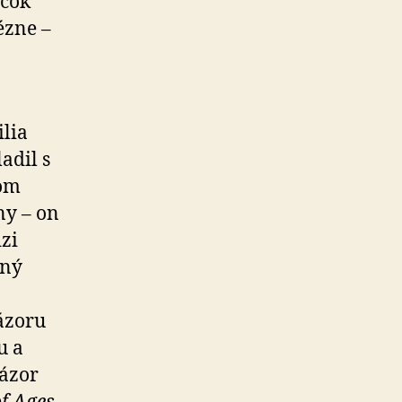
íčok
ézne –
ilia
adil s
rom
ny – on
dzi
ený
ázoru
u a
názor