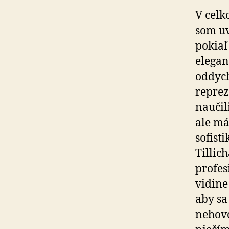
V celk
som uv
pokiaľ
elegan
oddych
reprez
naučil
ale má
sofist
Tillic
profes
vidine
aby sa
nehovo