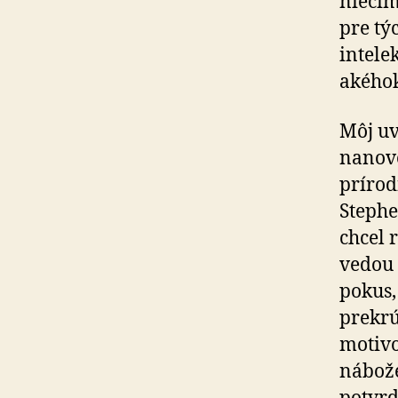
niečím
pre tý
intele
akéhok
Môj uv
nanovo
príro
Stephe
chcel 
vedou 
pokus,
prekrú
motiv
nábože