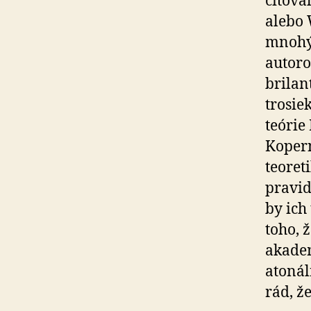
citova
alebo 
mnohým
autoro
brilan
trosie
teórie
Kopern
teoreti
pravid
by ich
toho, 
akadem
atonál
rád, že