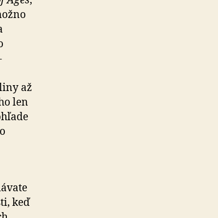
f Ages
,
 možno
a
o
–
liny až
ho len
ohľade
to
dávate
ti, keď
ch