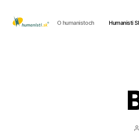
O humanistoch
Humanisti S
Humanisti.sk
B