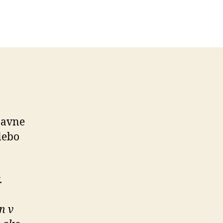
javne
alebo
.
n v