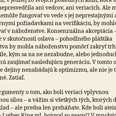
il, v jednej zo svojich posledných kníh,
Rock o
nepresvedčila ani vedcov, ani veriacich. Ale
 nemôže fungovať vo vede s jej neprestajnými 
vnymi požiadavkami na verifikáciu, by mohl
ať v náboženstve. Konsenzuálna akceptácia 
e v skutočnosti oslava – pohodlného pláštika
tva by mohla náboženstvu pomôcť zakryť trh
íle, kým sa na ne nezabudne, alebo jednoduc
nú zaujímať nasledujúcu generáciu. V tomto 
ce dejiny nenabádajú k optimizmu, ale nie je 
né. Zatiaľ.
rgumenty o tom, ako boli veriaci vplyvnou
ou silou – a vážim si všetkých tých, ktorých 
klad – ale predsa len preháňate. Kde boli ateis
 Luther King ml. bojoval so psami? V mnohý