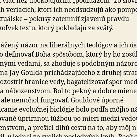
 viac než upokojujúcim „podmazom“ zo slov
ch veriacich, ktorí ich neodsudzujú ako pomp
ktuálske – pokusy zatemniť zjavenú pravdu
oľvek textu, ktorý pokladajú za svätý.
ážený názor na liberálnych teológov a ich ús
 definovať Boha spôsobom, ktorý by ho zosúl
dnými vedami, sa zhoduje s podobným názo
na Jay Goulda prichádzajúceho z druhej stra
rozostriť hranice vedy, bagatelizovať spor me
a náboženstvom. Bol to pekný a dobre mien
 ale nemohol fungovať. Gouldové úporné
canie evolučnej biológie bolo podľa môjho n
ované úprimnou túžbou po mieri medzi vedo
nstvom, a prešiel dlhú cestu na to, aby môj 