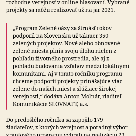
rozhodne verejnosť v online hlasovaní. Vybrané
projekty sa môžu realizovať už na jar 2021.
„Program Zelené oázy za štrnásť rokov
podporil na Slovensku už takmer 350
zelených projektov. Nové alebo obnovené
zelené miesta plnia svoju úlohu nielen z
pohľadu životného prostredia, ale aj z
pohľadu budovania vzťahov medzi lokálnymi
komunitami. Aj v tomto ročníku programu
chceme podporiť projekty prinášajúce viac
zelene do našich miest a slúžiace širokej
verejnosti,“ dodáva Anton Molnár, riaditeľ
Komunikácie SLOVNAFT, a.s.
Do predošlého ročníka sa zapojilo 179
žiadateľov, z ktorých verejnosť a poradný výbor
grantového programu vybrali na realizáciu 23