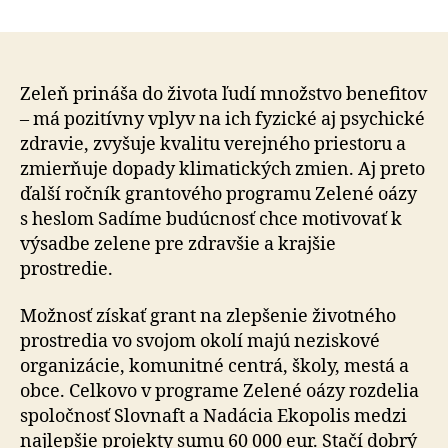
Granto
článku
progra
pomôže
vysadiť
budúcn
Zeleň prináša do života ľudí množstvo benefitov
Zeleným
– má pozitívny vplyv na ich fyzické aj psychické
oázami
zdravie, zvyšuje kvalitu verejného priestoru a
zmierňuje dopady klimatických zmien. Aj preto
ďalší ročník grantového programu Zelené oázy
s heslom Sadíme budúcnosť chce motivovať k
výsadbe zelene pre zdravšie a krajšie
prostredie.
Možnosť získať grant na zlepšenie životného
prostredia vo svojom okolí majú neziskové
organizácie, komunitné centrá, školy, mestá a
obce. Celkovo v programe Zelené oázy rozdelia
spoločnosť Slovnaft a Nadácia Ekopolis medzi
najlepšie projekty sumu 60 000 eur. Stačí dobrý