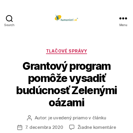
Search
Menu
Humanisti.sk
Kategórie
TLAČOVÉ SPRÁVY
Grantový program
pomôže vysadiť
budúcnosť Zelenými
oázami
Autor:
je uvedený priamo v článku
Autor
článku
na
7. decembra 2020
Žiadne komentáre
Dátum