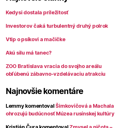
Kedysi dostala príležitosť
Investorov čaká turbulentný druhý polrok
Vtip o psíkovi a mačičke
Akú silu má tanec?
ZOO Bratislava vracia do svojho areálu
obľúbenú zábavno-vzdelávaciu atrakciu
Najnovšie komentáre
Lemmy
komentoval
Šimkovičová a Machala
ohrozujú budúcnosť Múzea rusínskej kultúry
Kristián Čura
komentoval
Zmysel a ničota –