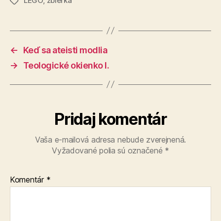
LEGO
,
zbierka
Značky
←
Keď sa ateisti modlia
→
Teologické okienko I.
Pridaj komentár
Vaša e-mailová adresa nebude zverejnená.
Vyžadované polia sú označené
*
Komentár
*