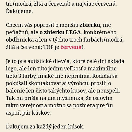
tri (modrá, žltá a červená) a najviac červená.
Ďakujeme.
Chcem vás poprosiť o menšiu
zbierku
, nie
peňažnú, ale
o zbierku LEGA
, konkrétneho
obdĺžnička a len v týchto troch farbách (modrá,
žltá a červená; TOP je
červená
).
Je to pre autistické dievča, ktoré celé dni skladá
lego, ale len túto jednu veľkosť a maximálne
tieto 3 farby, nijaké iné neprijíma. Rodičia sa
pokúšali skontaktovať aj výrobcu, prosili o
balenie len čisto takýchto kusov, ale neuspeli.
Tak mi prišla na um myšlienka, že oslovím
takto verejnosť a možno sa pozbiera pre ňu
aspoň pár kúskov.
Ďakujem za každý jeden kúsok.