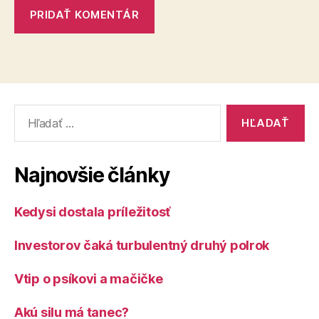
Vyhľadať:
Najnovšie články
Kedysi dostala príležitosť
Investorov čaká turbulentný druhý polrok
Vtip o psíkovi a mačičke
Akú silu má tanec?