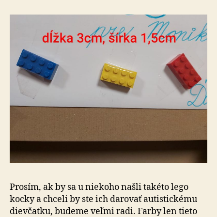
pre
autisti
dievča
Prosím, ak by sa u niekoho našli takéto lego
kocky a chceli by ste ich darovať autistickému
dievčatku, budeme veľmi radi. Farby len tieto