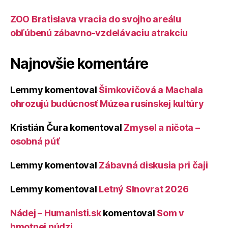
ZOO Bratislava vracia do svojho areálu
obľúbenú zábavno-vzdelávaciu atrakciu
Najnovšie komentáre
Lemmy
komentoval
Šimkovičová a Machala
ohrozujú budúcnosť Múzea rusínskej kultúry
Kristián Čura
komentoval
Zmysel a ničota –
osobná púť
Lemmy
komentoval
Zábavná diskusia pri čaji
Lemmy
komentoval
Letný Slnovrat 2026
Nádej – Humanisti.sk
komentoval
Som v
hmotnej núdzi