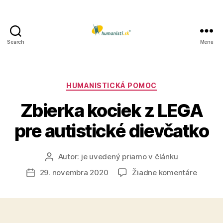
Search
Menu
Humanisti.sk
Kategórie
HUMANISTICKÁ POMOC
Zbierka kociek z LEGA
pre autistické dievčatko
Autor:
je uvedený priamo v článku
Autor
článku
na
29. novembra 2020
Žiadne komentáre
Dátum
Zbierka
článku
kociek
z
LEGA