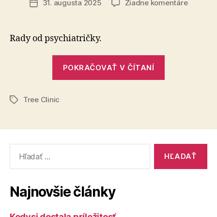
na
31. augusta 2025
Žiadne komentáre
Dátum
Deti
článku
nemajú
slová
Rady od psychiatričky.
na
niektoré
„Deti
ťažkosti
POKRAČOVAŤ V ČÍTANÍ
nemajú
slová
Tree Clinic
na
Značky
niektoré
ťažkosti“
Vyhľadať:
Najnovšie články
Kedysi dostala príležitosť