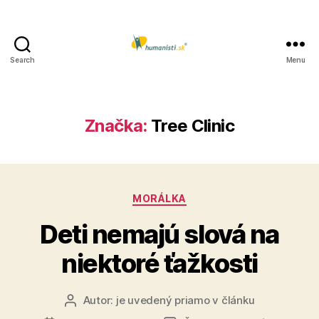
Search
Menu
Humanisti.sk
Značka:
Tree Clinic
Kategórie
MORÁLKA
Deti nemajú slová na
niektoré ťažkosti
Autor:
je uvedený priamo v článku
Autor
článku