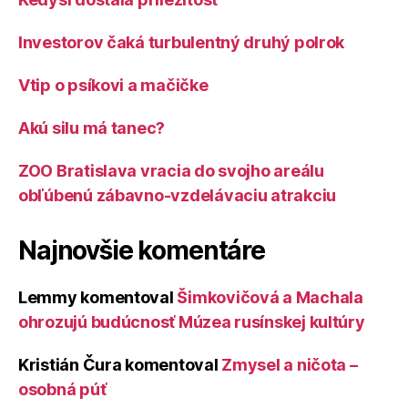
Investorov čaká turbulentný druhý polrok
Vtip o psíkovi a mačičke
Akú silu má tanec?
ZOO Bratislava vracia do svojho areálu
obľúbenú zábavno-vzdelávaciu atrakciu
Najnovšie komentáre
Lemmy
komentoval
Šimkovičová a Machala
ohrozujú budúcnosť Múzea rusínskej kultúry
Kristián Čura
komentoval
Zmysel a ničota –
osobná púť