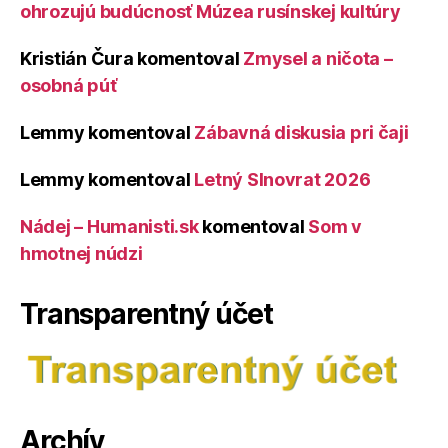
ohrozujú budúcnosť Múzea rusínskej kultúry
Kristián Čura
komentoval
Zmysel a ničota –
osobná púť
Lemmy
komentoval
Zábavná diskusia pri čaji
Lemmy
komentoval
Letný Slnovrat 2026
Nádej – Humanisti.sk
komentoval
Som v
hmotnej núdzi
Transparentný účet
Archív