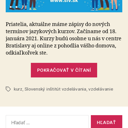
Priatelia, aktuálne máme zápisy do nových
termínov jazykových kurzov. Začíname od 18.
januára 2021. Kurzy budú osobne u nás v centre
Bratislavy aj online z pohodlia vášho domova,
odkiaľkoľvek ste.
„Jazykové
POKRAČOVAŤ V ČÍTANÍ
kurzy“
kurz
,
Slovenský inštitút vzdelávania
,
vzdelávanie
Značky
Vyhľadať: