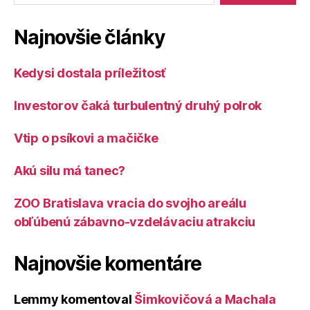
Najnovšie články
Kedysi dostala príležitosť
Investorov čaká turbulentný druhý polrok
Vtip o psíkovi a mačičke
Akú silu má tanec?
ZOO Bratislava vracia do svojho areálu
obľúbenú zábavno-vzdelávaciu atrakciu
Najnovšie komentáre
Lemmy
komentoval
Šimkovičová a Machala