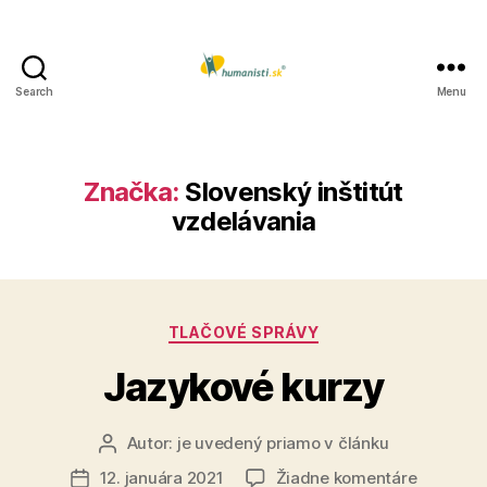
Search
Menu
Humanisti.sk
Značka:
Slovenský inštitút
vzdelávania
Kategórie
TLAČOVÉ SPRÁVY
Jazykové kurzy
Autor:
je uvedený priamo v článku
Autor
článku
na
12. januára 2021
Žiadne komentáre
Dátum