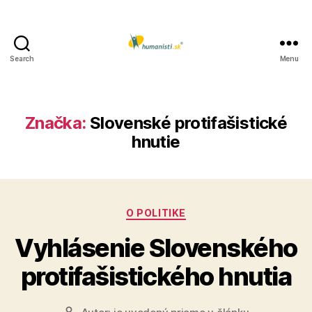
Search
Menu
Humanisti.sk
Značka:
Slovenské protifašistické
hnutie
Kategórie
O POLITIKE
Vyhlásenie Slovenského
protifašistického hnutia