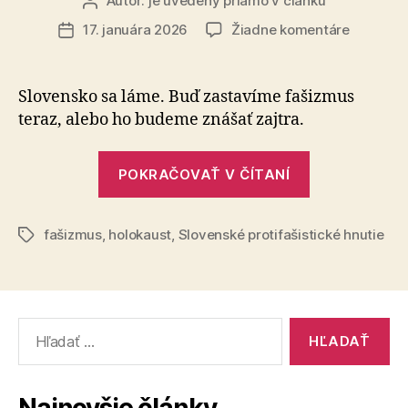
Autor:
je uvedený priamo v článku
Autor
článku
na
17. januára 2026
Žiadne komentáre
Dátum
Vyhlásen
článku
Slovens
protifaši
Slovensko sa láme. Buď zastavíme fašizmus
hnutia
teraz, alebo ho budeme znášať zajtra.
„Vyhlásenie
POKRAČOVAŤ V ČÍTANÍ
Slovenského
protifašisti
fašizmus
,
holokaust
,
Slovenské protifašistické hnutie
hnutia“
Značky
Vyhľadať: