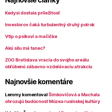
Najnovšie články
Kedysi dostala príležitosť
Investorov čaká turbulentný druhý polrok
Vtip o psíkovi a mačičke
Akú silu má tanec?
ZOO Bratislava vracia do svojho areálu
obľúbenú zábavno-vzdelávaciu atrakciu
Najnovšie komentáre
Lemmy
komentoval
Šimkovičová a Machala
ohrozujú budúcnosť Múzea rusínskej kultúry