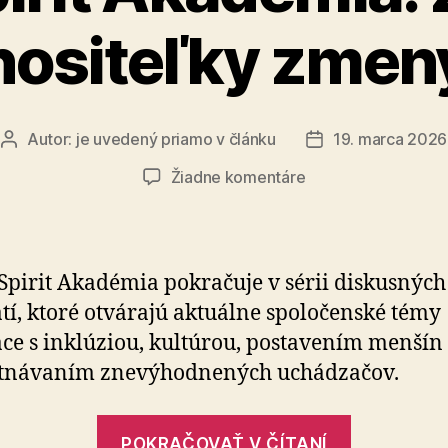
nositeľky zmen
Autor:
je uvedený priamo v článku
19. marca 2026
Autor
Dátum
článku
článku
na
Žiadne komentáre
Roma
Spirit
Akadémia:
Ženy
pirit Akadémia pokračuje v sérii diskusných
ako
tí, ktoré otvárajú aktuálne spoločenské témy
nositeľky
ace s inklúziou, kultúrou, postavením menšín 
zmeny
tnávaním znevýhodnených uchádzačov.
„Roma
POKRAČOVAŤ V ČÍTANÍ