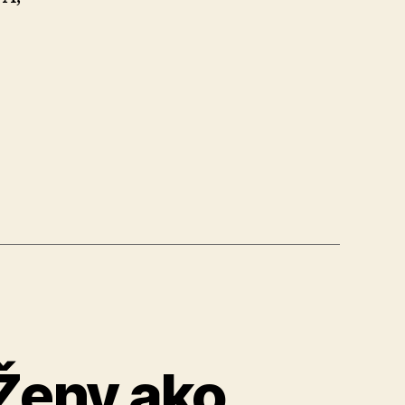
a
ciu
Ženy ako