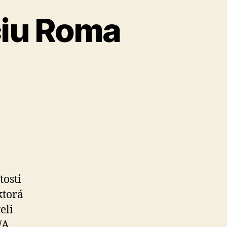
ciu Roma
tosti
ktorá
eli
/A,