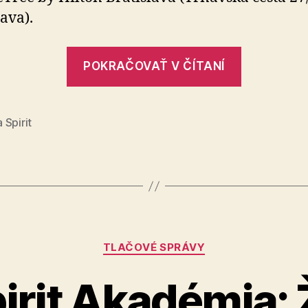
lava).
„Pozvánk
POKRAČOVAŤ V ČÍTANÍ
na
konferen
Roma
 Spirit
Spirit
2026“
Kategórie
TLAČOVÉ SPRÁVY
irit Akadémia: 