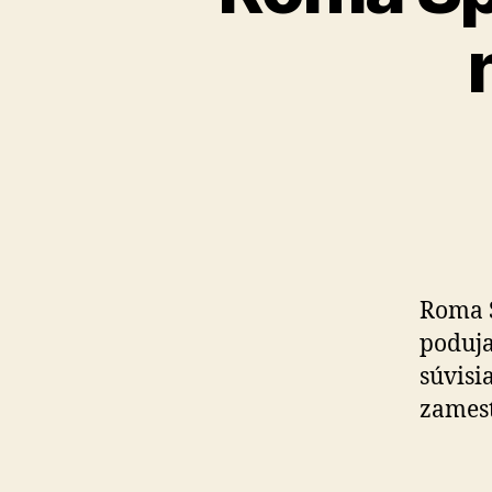
Roma S
poduja
súvisi
zames