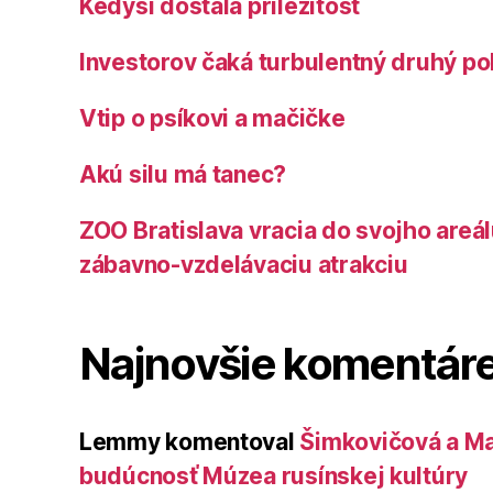
Kedysi dostala príležitosť
Investorov čaká turbulentný druhý po
Vtip o psíkovi a mačičke
Akú silu má tanec?
ZOO Bratislava vracia do svojho areá
zábavno-vzdelávaciu atrakciu
Najnovšie komentár
Lemmy
komentoval
Šimkovičová a Ma
budúcnosť Múzea rusínskej kultúry