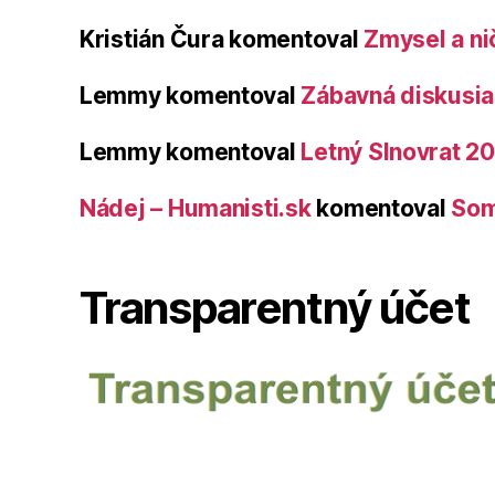
Kristián Čura
komentoval
Zmysel a ni
Lemmy
komentoval
Zábavná diskusia 
Lemmy
komentoval
Letný Slnovrat 2
Nádej – Humanisti.sk
komentoval
Som
Transparentný účet