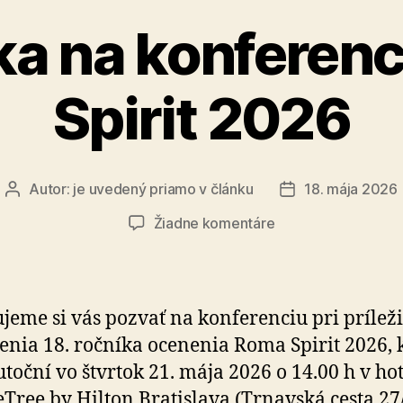
a na konferen
Spirit 2026
Autor:
je uvedený priamo v článku
18. mája 2026
Autor
Dátum
článku
článku
na
Žiadne komentáre
Pozvánka
na
konferenciu
Roma
jeme si vás pozvať na konferenciu pri príleži
Spirit
enia 18. ročníka ocenenia Roma Spirit 2026, 
2026
utoční vo štvrtok 21. mája 2026 o 14.00 h v hot
Tree by Hilton Bratislava (Trnavská cesta 27