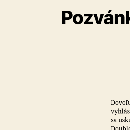
Pozvánk
Dovoľu
vyhlás
sa usk
Double