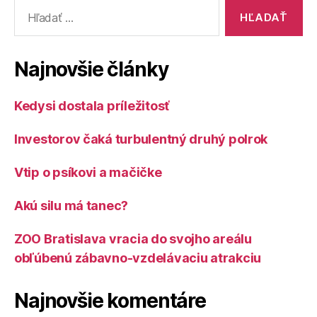
Vyhľadať:
Žilina“
Najnovšie články
Kedysi dostala príležitosť
Investorov čaká turbulentný druhý polrok
Vtip o psíkovi a mačičke
Akú silu má tanec?
ZOO Bratislava vracia do svojho areálu
obľúbenú zábavno-vzdelávaciu atrakciu
Najnovšie komentáre