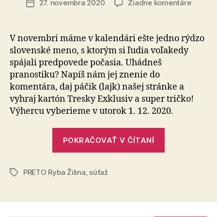
na
27. novembra 2020
Žiadne komentáre
Dátum
Zapojte
článku
sa
do
V novembri máme v kalendári ešte jedno rýdzo
súťaže
slovenské meno, s ktorým si ľudia voľakedy
s
spájali predpovede počasia. Uhádneš
PRETO
pranostiku? Napíš nám jej znenie do
Ryba
komentára, daj páčik (lajk) našej stránke a
Žilina
vyhraj kartón Tresky Exklusiv a super tričko!
Výhercu vyberieme v utorok 1. 12. 2020.
„Zapojte
POKRAČOVAŤ V ČÍTANÍ
sa
do
PRETO Ryba Žilina
,
súťaž
súťaže
Značky
s
PRETO
Ryba