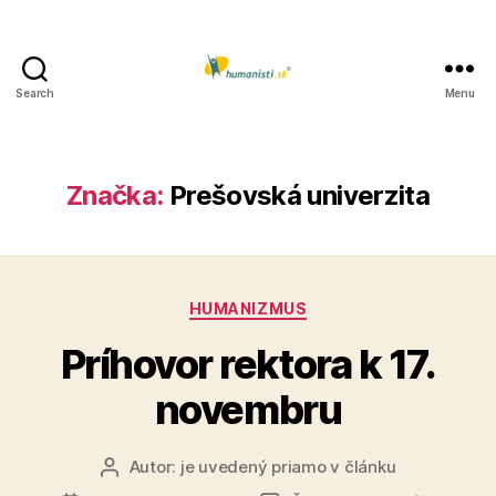
Search
Menu
Humanisti.sk
Značka:
Prešovská univerzita
Kategórie
HUMANIZMUS
Príhovor rektora k 17.
novembru
Autor:
je uvedený priamo v článku
Autor
článku