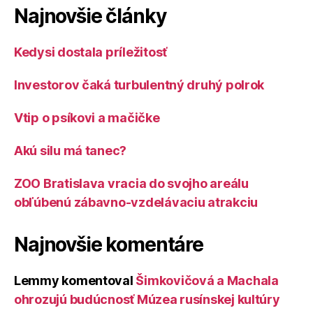
Najnovšie články
Kedysi dostala príležitosť
Investorov čaká turbulentný druhý polrok
Vtip o psíkovi a mačičke
Akú silu má tanec?
ZOO Bratislava vracia do svojho areálu
obľúbenú zábavno-vzdelávaciu atrakciu
Najnovšie komentáre
Lemmy
komentoval
Šimkovičová a Machala
ohrozujú budúcnosť Múzea rusínskej kultúry