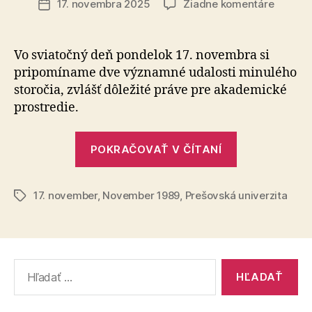
na
17. novembra 2025
Žiadne komentáre
Dátum
Príhovo
článku
rektora
k
Vo sviatočný deň pondelok 17. novembra si
17.
pripomíname dve významné udalosti minulého
novemb
storočia, zvlášť dôležité práve pre akademické
prostredie.
„Príhovor
POKRAČOVAŤ V ČÍTANÍ
rektora
k
17. november
,
November 1989
,
Prešovská univerzita
17.
Značky
novembru“
Vyhľadať: