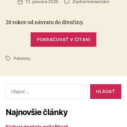
na
12. januára 2025
Žiadne komentáre
Dátum
Rekapitu
článku
zubrov
v
20 rokov od návratu do divočiny.
Poloniná
„Rekapitulác
POKRAČOVAŤ V ČÍTANÍ
zubrov
v
Poloniny
Poloninách“
Značky
Vyhľadať:
Najnovšie články
Kedysi dostala príležitosť