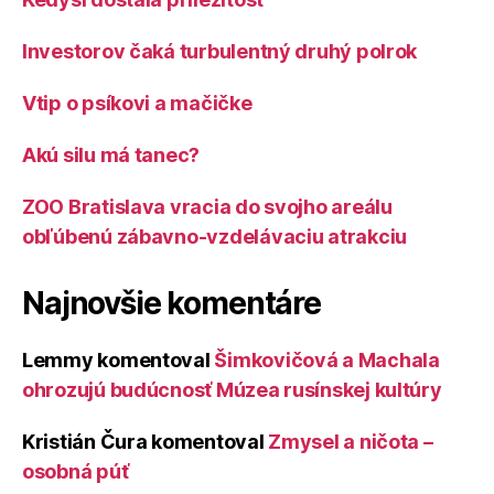
Investorov čaká turbulentný druhý polrok
Vtip o psíkovi a mačičke
Akú silu má tanec?
ZOO Bratislava vracia do svojho areálu
obľúbenú zábavno-vzdelávaciu atrakciu
Najnovšie komentáre
Lemmy
komentoval
Šimkovičová a Machala
ohrozujú budúcnosť Múzea rusínskej kultúry
Kristián Čura
komentoval
Zmysel a ničota –
osobná púť