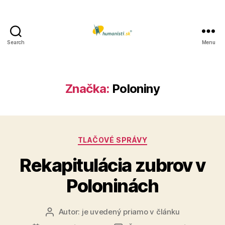
Search
Menu
Humanisti.sk
Značka:
Poloniny
Kategórie
TLAČOVÉ SPRÁVY
Rekapitulácia zubrov v
Poloninách
Autor:
je uvedený priamo v článku
Autor
článku