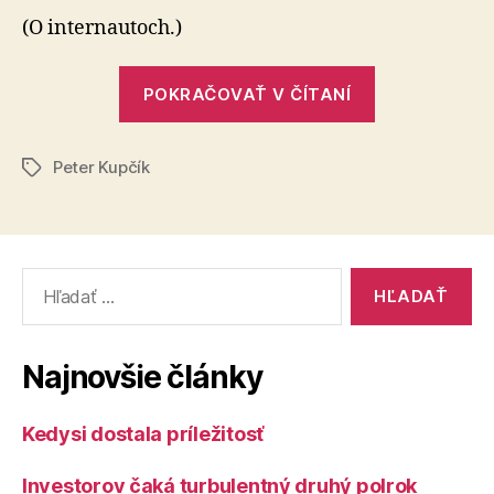
internete
(O internautoch.)
„Originalita
POKRAČOVAŤ V ČÍTANÍ
na
internete“
Peter Kupčík
Značky
Vyhľadať:
Najnovšie články
Kedysi dostala príležitosť
Investorov čaká turbulentný druhý polrok