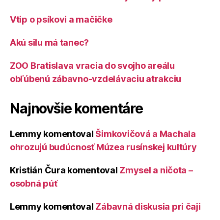
Vtip o psíkovi a mačičke
Akú silu má tanec?
ZOO Bratislava vracia do svojho areálu
obľúbenú zábavno-vzdelávaciu atrakciu
Najnovšie komentáre
Lemmy
komentoval
Šimkovičová a Machala
ohrozujú budúcnosť Múzea rusínskej kultúry
Kristián Čura
komentoval
Zmysel a ničota –
osobná púť
Lemmy
komentoval
Zábavná diskusia pri čaji