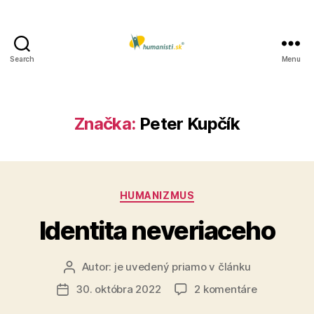
Search
Menu
Humanisti.sk
Značka:
Peter Kupčík
Kategórie
HUMANIZMUS
Identita neveriaceho
Autor:
je uvedený priamo v článku
Autor
článku
na
30. októbra 2022
2 komentáre
Dátum
Identita
článku