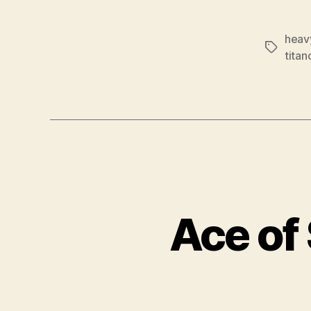
heav
Značky
titan
Ace of