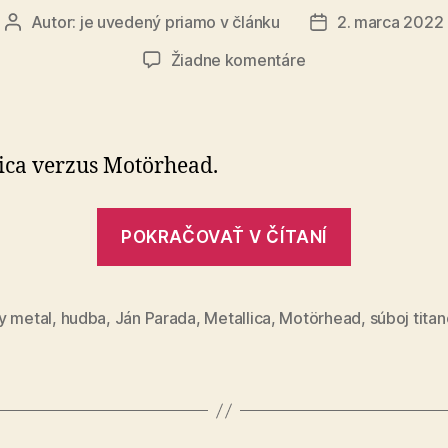
Autor:
je uvedený priamo v článku
2. marca 2022
Autor
Dátum
článku
článku
na
Žiadne komentáre
Súboj
titanov
(14)
ica verzus Motörhead.
„Súboj
POKRAČOVAŤ V ČÍTANÍ
titanov
(14)“
y metal
,
hudba
,
Ján Parada
,
Metallica
,
Motörhead
,
súboj tita