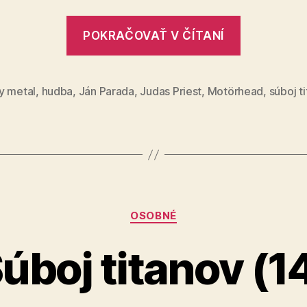
„Súboj
POKRAČOVAŤ V ČÍTANÍ
titanov
(15)“
y metal
,
hudba
,
Ján Parada
,
Judas Priest
,
Motörhead
,
súboj t
Kategórie
OSOBNÉ
úboj titanov (1