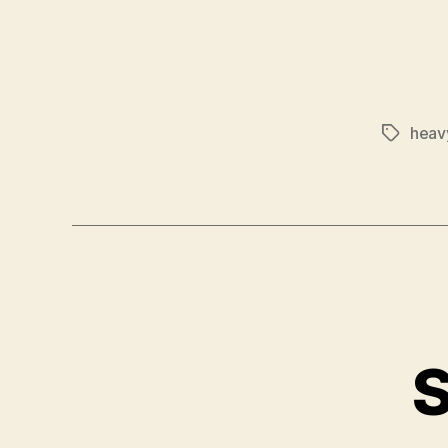
heav
Značky
S