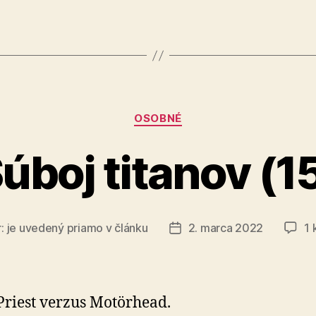
Kategórie
OSOBNÉ
úboj titanov (1
r:
je uvedený priamo v článku
2. marca 2022
1 
Dátum
článku
Priest verzus Motörhead.