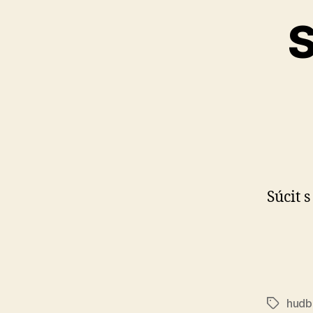
S
Súcit 
hudb
Značky