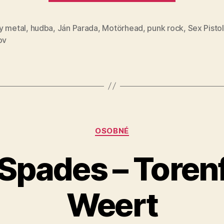
(10)“
y metal
,
hudba
,
Ján Parada
,
Motörhead
,
punk rock
,
Sex Pisto
ov
Kategórie
OSOBNÉ
 Spades – Torenf
Weert