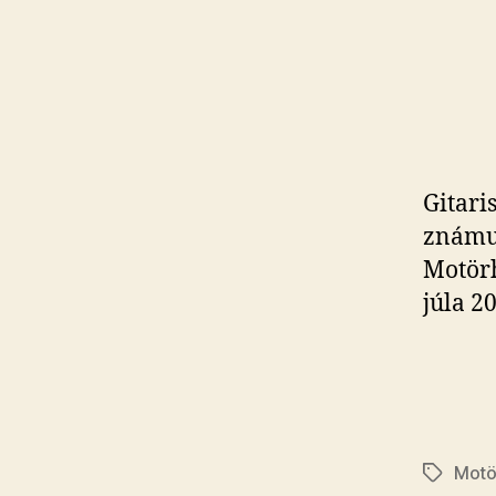
Gitari
známu
Motörh
júla 2
Motö
Značky