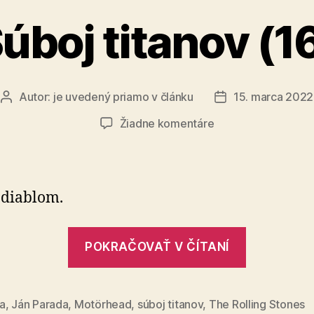
úboj titanov (1
Autor:
je uvedený priamo v článku
15. marca 2022
Autor
Dátum
článku
článku
na
Žiadne komentáre
Súboj
titanov
(16)
s diablom.
„Súboj
POKRAČOVAŤ V ČÍTANÍ
titanov
(16)“
a
,
Ján Parada
,
Motörhead
,
súboj titanov
,
The Rolling Stones