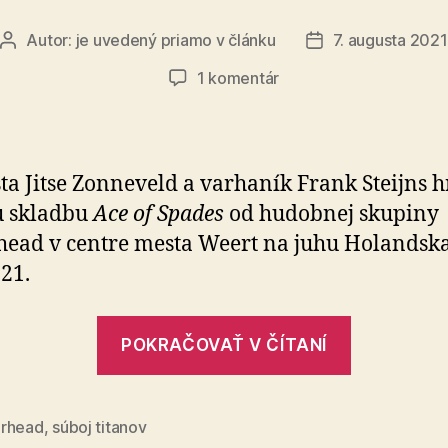
Autor:
je uvedený priamo v článku
7. augusta 2021
Autor
Dátum
článku
článku
na
1 komentár
Ace
of
Spades
–
sta Jitse Zonneveld a varhaník Frank Steijns h
Torenfestival
 skladbu
Ace of Spades
od hudobnej skupiny
Weert
ead v centre mesta Weert na juhu Holandska
021.
„Ace
POKRAČOVAŤ V ČÍTANÍ
of
Spades
–
rhead
,
súboj titanov