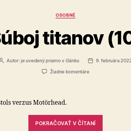
Kategórie
OSOBNÉ
úboj titanov (1
Autor:
je uvedený priamo v článku
9. februára 202
Autor
Dátum
článku
článku
na
Žiadne komentáre
Súboj
titanov
(10)
stols verzus Motörhead.
„Súboj
POKRAČOVAŤ V ČÍTANÍ
titanov