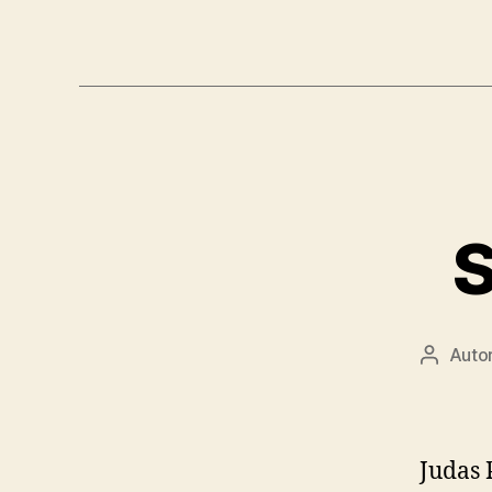
S
Auto
Autor
článku
Judas 