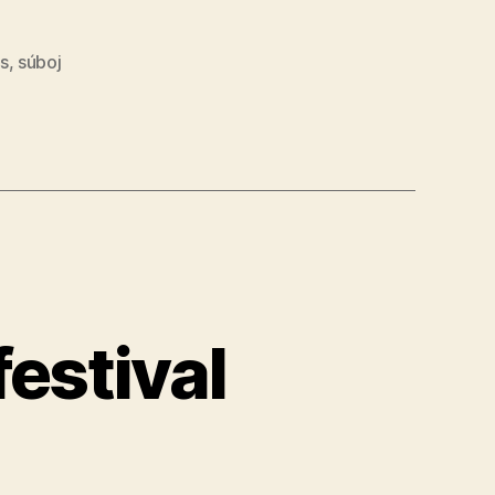
ls
,
súboj
estival