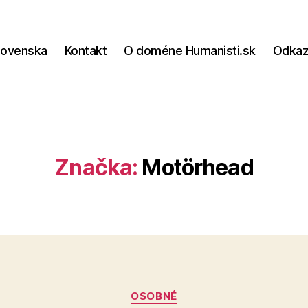
lovenska
Kontakt
O doméne Humanisti.sk
Odka
Značka:
Motörhead
Kategórie
OSOBNÉ