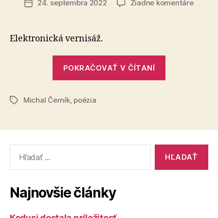
na
24. septembra 2022
Žiadne komentáre
Dátum
Michal
článku
Černík:
Keby
Elektronická vernisáž.
slová
boli
„Michal
svetlo
POKRAČOVAŤ V ČÍTANÍ
Černík:
Keby
Michal Černík
,
poézia
slová
Značky
boli
svetlom“
Vyhľadať:
Najnovšie články
Kedysi dostala príležitosť