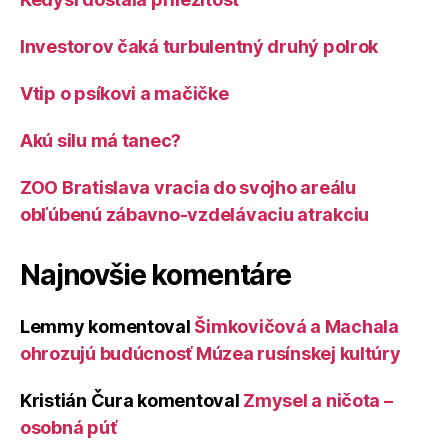
Investorov čaká turbulentný druhý polrok
Vtip o psíkovi a mačičke
Akú silu má tanec?
ZOO Bratislava vracia do svojho areálu
obľúbenú zábavno-vzdelávaciu atrakciu
Najnovšie komentáre
Lemmy
komentoval
Šimkovičová a Machala
ohrozujú budúcnosť Múzea rusínskej kultúry
Kristián Čura
komentoval
Zmysel a ničota –
osobná púť