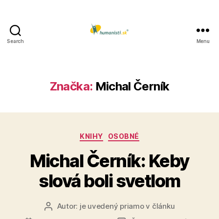
Search
Menu
Humanisti.sk
Značka:
Michal Černík
Kategórie
KNIHY
OSOBNÉ
Michal Černík: Keby
slová boli svetlom
Autor:
je uvedený priamo v článku
Autor
článku