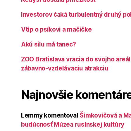
Investorov čaká turbulentný druhý po
Vtip o psíkovi a mačičke
Akú silu má tanec?
ZOO Bratislava vracia do svojho areá
zábavno-vzdelávaciu atrakciu
Najnovšie komentár
Lemmy
komentoval
Šimkovičová a Ma
budúcnosť Múzea rusínskej kultúry