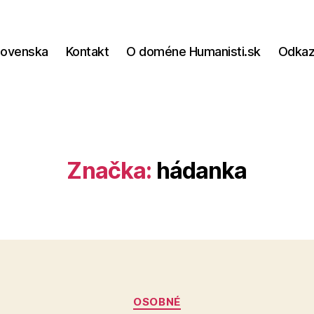
lovenska
Kontakt
O doméne Humanisti.sk
Odka
Značka:
hádanka
Kategórie
OSOBNÉ