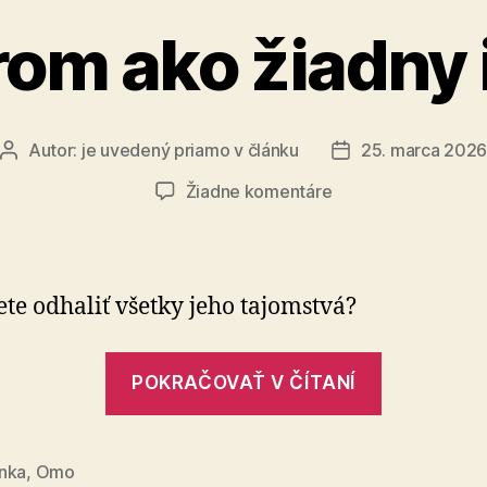
rom ako žiadny 
Autor:
je uvedený priamo v článku
25. marca 202
Autor
Dátum
článku
článku
na
Žiadne komentáre
Strom
ako
žiadny
iný
te odhaliť všetky jeho tajomstvá?
„Strom
POKRAČOVAŤ V ČÍTANÍ
ako
žiadny
iný“
nka
,
Omo