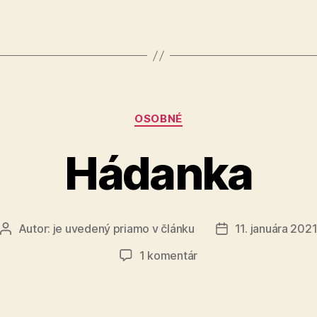
Kategórie
OSOBNÉ
Hádanka
Autor:
je uvedený priamo v článku
11. januára 202
Autor
Dátum
článku
článku
na
1 komentár
Hádanka