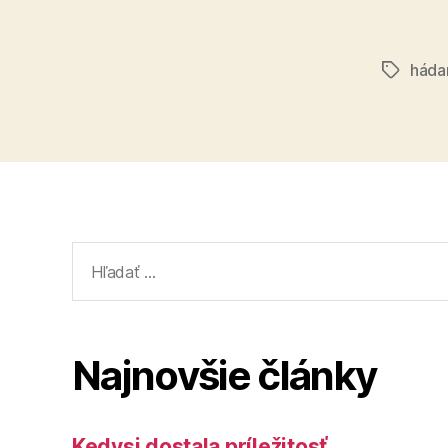
háda
Značky
Vyhľadať:
Najnovšie články
Kedysi dostala príležitosť