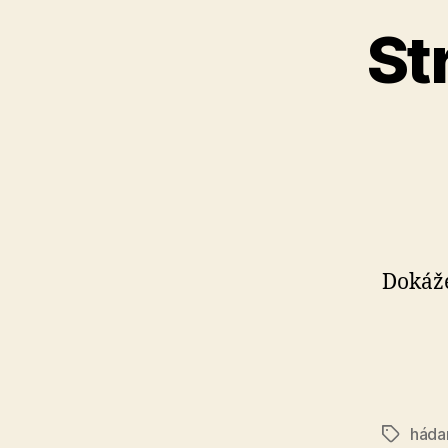
St
Dokáže
háda
Značky