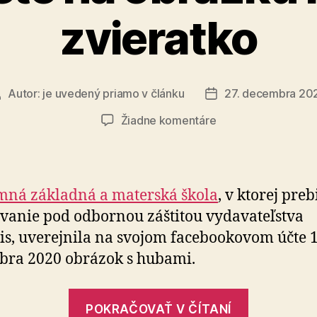
zvieratko
Autor:
je uvedený priamo v článku
27. decembra 20
Autor
Dátum
článku
článku
na
Žiadne komentáre
Skúste
na
obrázku
nájsť
ná základná a materská škola
, v ktorej pre
zvieratko
vanie pod odbornou záštitou vydavateľstva
is, uverejnila na svojom facebookovom účte 1
bra 2020 obrázok s hubami.
„Skúste
POKRAČOVAŤ V ČÍTANÍ