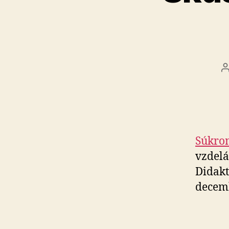
Súkrom
vzdelá
Didakt
decem