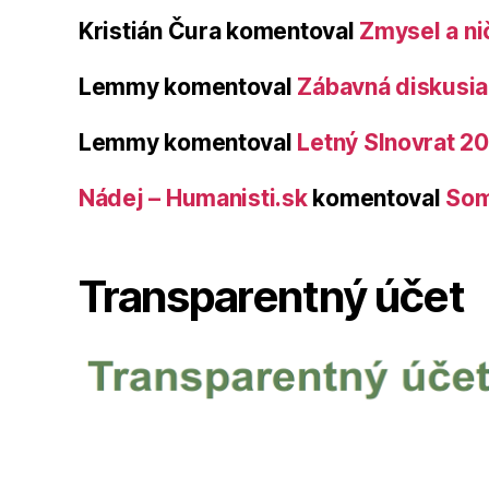
Kristián Čura
komentoval
Zmysel a ni
Lemmy
komentoval
Zábavná diskusia 
Lemmy
komentoval
Letný Slnovrat 2
Nádej – Humanisti.sk
komentoval
Som
Transparentný účet