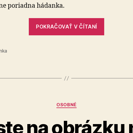
ne poriadna hádanka.
„Hádank
POKRAČOVAŤ V ČÍTANÍ
nka
Kategórie
OSOBNÉ
te na obrázku 