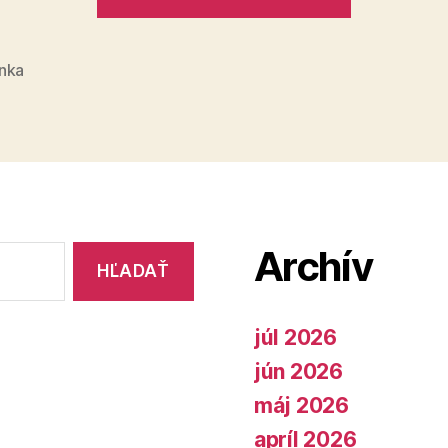
na
obrázku
nájsť
nka
zvieratko
Archív
júl 2026
jún 2026
máj 2026
apríl 2026