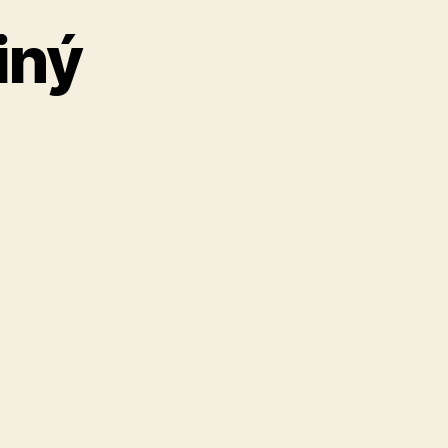
iný
6