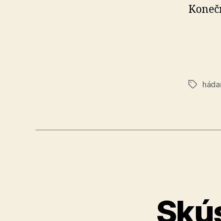
Koneč
háda
Značky
Skús