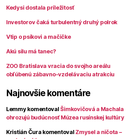
Kedysi dostala príležitosť
Investorov čaká turbulentný druhý polrok
Vtip o psíkovi a mačičke
Akú silu má tanec?
ZOO Bratislava vracia do svojho areálu
obľúbenú zábavno-vzdelávaciu atrakciu
Najnovšie komentáre
Lemmy
komentoval
Šimkovičová a Machala
ohrozujú budúcnosť Múzea rusínskej kultúry
Kristián Čura
komentoval
Zmysel a ničota –