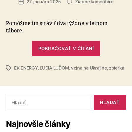
na
27. januára 2025
Žiadne komentáre
Dátum
Deti
článku
do
vojny
Pomôžme im stráviť dva týždne v letnom
nepatria
tábore.
–
ani
„Deti
na
POKRAČOVAŤ V ČÍTANÍ
do
chvíľu
vojny
EK ENERGY
,
ĽUDIA ĽUĎOM
,
vojna na Ukrajine
nepatria
,
zbierka
Značky
–
ani
na
Vyhľadať:
chvíľu“
Najnovšie články