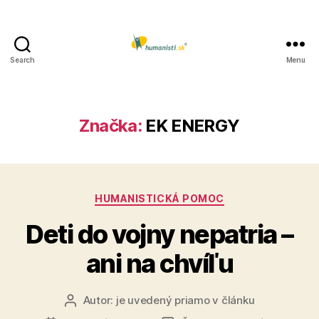
Search
Menu
Humanisti.sk
Značka:
EK ENERGY
Kategórie
HUMANISTICKÁ POMOC
Deti do vojny nepatria –
ani na chvíľu
Autor:
je uvedený priamo v článku
Autor
článku