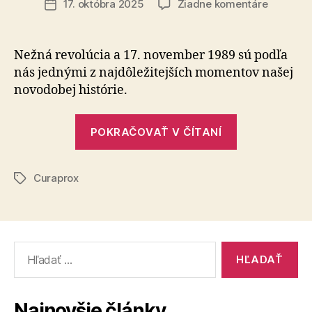
na
17. októbra 2025
Žiadne komentáre
Dátum
17.
článku
novembr
oslavuj
Nežná revolúcia a 17. november 1989 sú podľa
slobodu
nás jednými z najdôležitejších momentov našej
voľnom
novodobej histórie.
„17.
POKRAČOVAŤ V ČÍTANÍ
novembra
oslavujeme
Curaprox
slobodu
Značky
voľnom“
Vyhľadať:
Najnovšie články