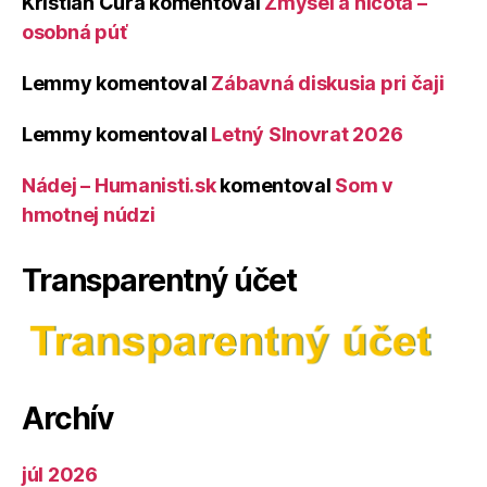
Kristián Čura
komentoval
Zmysel a ničota –
osobná púť
Lemmy
komentoval
Zábavná diskusia pri čaji
Lemmy
komentoval
Letný Slnovrat 2026
Nádej – Humanisti.sk
komentoval
Som v
hmotnej núdzi
Transparentný účet
Archív
júl 2026