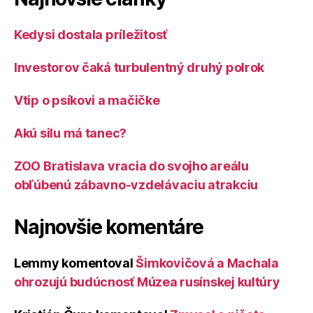
Kedysi dostala príležitosť
Investorov čaká turbulentný druhý polrok
Vtip o psíkovi a mačičke
Akú silu má tanec?
ZOO Bratislava vracia do svojho areálu
obľúbenú zábavno-vzdelávaciu atrakciu
Najnovšie komentáre
Lemmy
komentoval
Šimkovičová a Machala
ohrozujú budúcnosť Múzea rusínskej kultúry