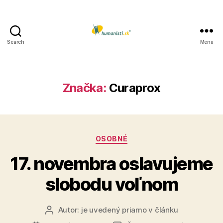
Search
Menu
Humanisti.sk
Značka:
Curaprox
Kategórie
OSOBNÉ
17. novembra oslavujeme
slobodu voľnom
Autor:
je uvedený priamo v článku
Autor
článku