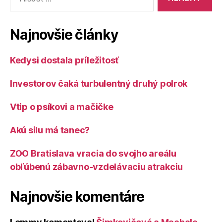
Najnovšie články
Kedysi dostala príležitosť
Investorov čaká turbulentný druhý polrok
Vtip o psíkovi a mačičke
Akú silu má tanec?
ZOO Bratislava vracia do svojho areálu
obľúbenú zábavno-vzdelávaciu atrakciu
Najnovšie komentáre