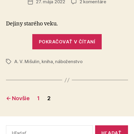
na
27. mája 2022
2 komentáre
Dátum
Náboženstvo
článku
starých
Egypťanov
Dejiny starého veku.
„Náboženstv
POKRAČOVAŤ V ČÍTANÍ
starých
Egypťanov“
A. V. Mišulin
,
kniha
,
náboženstvo
Značky
Stránkovanie
←
Novšie
1
2
príspevkov
Vyhľadať: