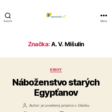
Search
Menu
Humanisti.sk
Značka:
A. V. Mišulin
Kategórie
KNIHY
Náboženstvo starých
Egypťanov
Autor:
je uvedený priamo v článku
Autor
článku