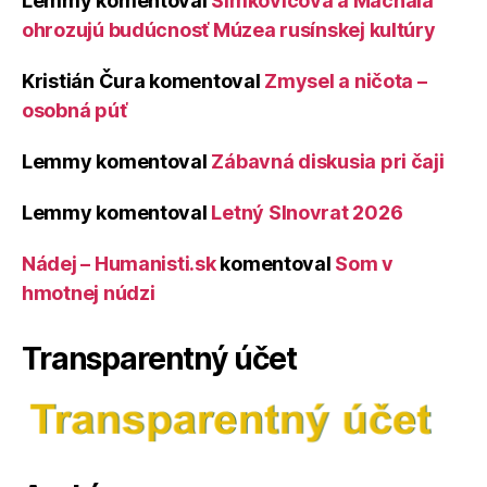
Lemmy
komentoval
Šimkovičová a Machala
ohrozujú budúcnosť Múzea rusínskej kultúry
Kristián Čura
komentoval
Zmysel a ničota –
osobná púť
Lemmy
komentoval
Zábavná diskusia pri čaji
Lemmy
komentoval
Letný Slnovrat 2026
Nádej – Humanisti.sk
komentoval
Som v
hmotnej núdzi
Transparentný účet