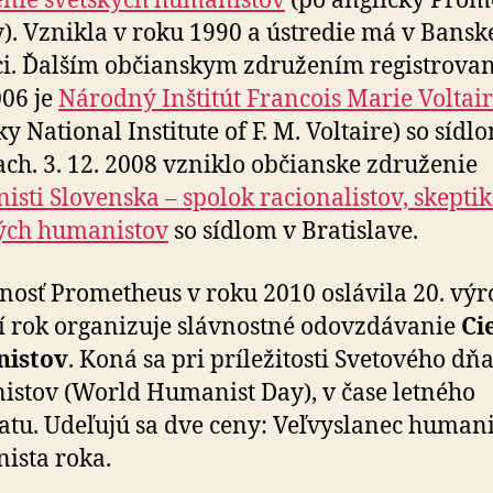
nie svetských humanistov
(po anglicky Prom
y). Vznikla v roku 1990 a ústredie má v Bansk
ci. Ďalším občianskym združením registrov
006 je
Národný Inštitút Francois Marie Voltai
y National Institute of F. M. Voltaire) so sídl
ach. 3. 12. 2008 vzniklo občianske združenie
sti Slovenska – spolok racionalistov, skeptik
ých humanistov
so sídlom v Bratislave.
nosť Prometheus v roku 2010 oslávila 20. výr
tí rok organizuje slávnostné odovzdávanie
Ci
istov
. Koná sa pri príležitosti Svetového dň
stov (World Humanist Day), v čase letného
atu. Udeľujú sa dve ceny: Veľvyslanec huma
ista roka.