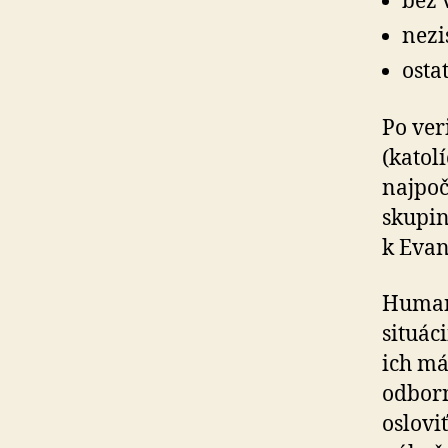
bez 
nezi
osta
Po ver
(katol
najpoč
skupin
k Evan
Humani
situác
ich má
odborn
oslovi