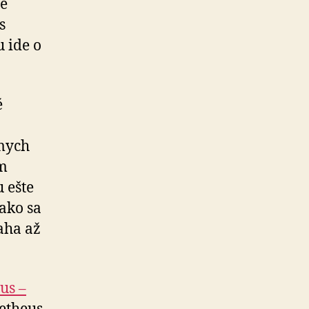
ne
s
u ide o
é
mych
om
 ešte
ako sa
iaha až
us –