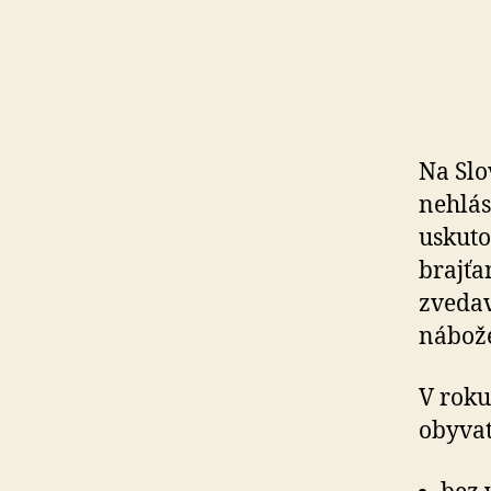
Na Slo
nehlás
uskutoč
brajťa
zvedav
nábož
V roku
obyvat