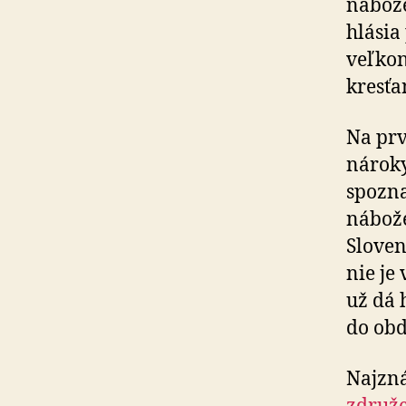
nábože
hlásia
veľkon
kresťa
Na prv
nároky
spozna
nábože
Sloven
nie je
už dá 
do obd
Najzná