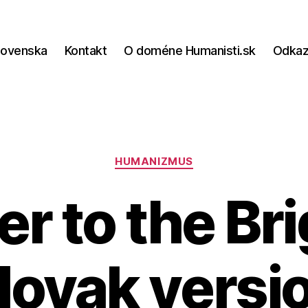
lovenska
Kontakt
O doméne Humanisti.sk
Odka
Kategórie
HUMANIZMUS
er to the Br
lovak versi