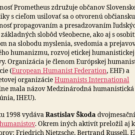
nosť Prometheus združuje občanov Slovenske
iky s cieľom usilovať sa o otvorenú občiansku
čnosť propagovaním a presadzovaním ľudský
 základných slobôd všeobecne, ako aj s osob
om na slobodu myslenia, svedomia a prejavo
ého humanizmu, rozvoj etickej humanistickej
y. Organizácia je členom Európskej humanist
cie (
European Humanist Federation
, EHF) a
etovej organizácie
Humanists International
dne mala názov Medzinárodná humanistická
 únia, IHEU).
ku 1998 vydáva
Rastislav Škoda
dvojmesačn
 humanistov
. Okrem iných aktivít preložil aj 
orov: Friedrich Nietzsche, Bertrand Russell, E