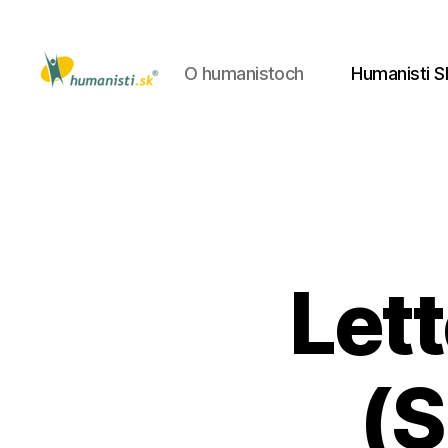
O humanistoch
Humanisti S
Humanisti.sk
Lett
(S