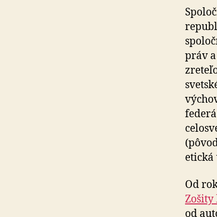
Spoloč
republ
spolo
práv a
zreteľ
svetsk
výchov
federá
celosv
(pôvo
etická
Od ro
Zošity
od aut