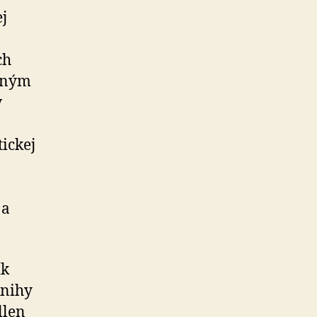
j
ch
itným
v
ickej
 a
ík
knihy
llen