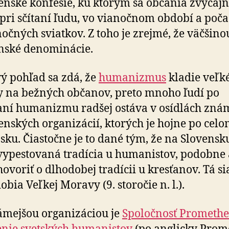
nské konfesie, ku ktorým sa občania zvyčaj
 pri sčítaní ľudu, vo vianočnom období a poča
očných sviatkov. Z toho je zrejmé, že väčšino
nské denominácie.
ý pohľad sa zdá, že
humanizmus
kladie veľk
 na bežných občanov, preto mnoho ľudí po
ní humanizmu radšej ostáva v osídlách zná
nských organizácií, ktorých je hojne po cel
sku. Čiastočne je to dané tým, že na Slovensku
 vypestovaná tradícia u humanistov, podobne 
hovoriť o dlhodobej tradícii u kresťanov. Tá s
obia Veľkej Moravy (9. storočie n. l.).
mejšou organizáciou je
Spoločnosť Promethe