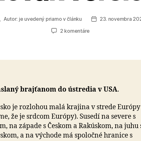
Autor:
je uvedený priamo v článku
23. novembra 20
Autor
Dátum
lánku
článku
na
2 komentáre
Letter
to
the
Brights
(Slovak
version)
aslaný brajťanom do ústredia v USA
.
sko je rozlohou malá krajina v strede Európy
me, že je srdcom Európy). Susedí na severe s
m, na západe s Českom a Rakúskom, na juhu 
kom, a na východe má spoločné hranice s