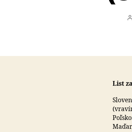
č
List z
Sloven
(vraví
Poľsko
Maďars