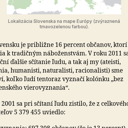
Lokalizácia Slovenska na mape Európy (zvýraznená
tmavozelenou farbou).
vensku je približne 16 percent občanov, ktorí
ia k tradičným náboženstvám. V roku 2011 s
ní ďalšie sčítanie ľudu, a tak aj my (ateisti,
nia, humanisti, naturalisti, racionalisti) sme
í, koľko ľudí tentoraz vyznačí kolónku „bez
enského vierovyznania“.
 2001 sa pri sčítaní ľudu zistilo, že z celkovéh
eľov 5 379 455 uviedlo: