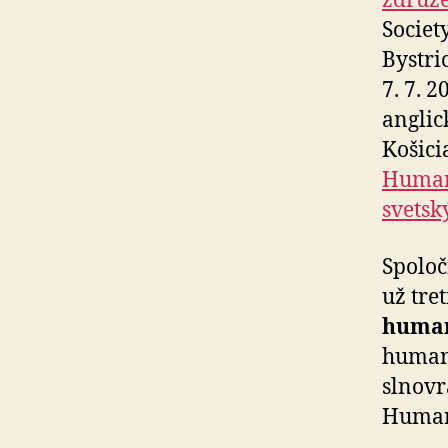
združe
Societ
Bystri
7. 7. 2
anglick
Košici
Humani
svetsk
Spoloč
už tre
human
humani
slnovr
Human