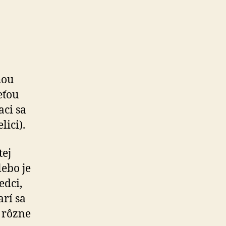
hou
eťou
aci sa
lici).
tej
lebo je
edci,
arí sa
u rôzne