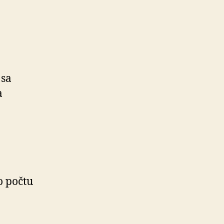
 sa
a
o počtu