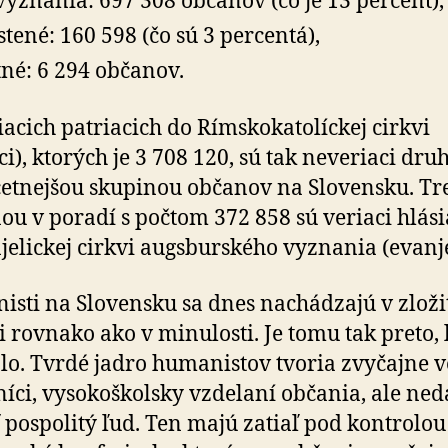
vyznania: 697 308 občanov (čo je 13 percent),
stené: 160 598 (čo sú 3 percentá),
tné: 6 294 občanov.
iacich patriacich do Rímskokatolíckej cirkvi
íci), ktorých je 3 708 120, sú tak neveriaci dru
etnejšou skupinou občanov na Slovensku. Tr
ou v poradí s počtom 372 858 sú veriaci hlási
jelickej cirkvi augsburského vyznania (evanje
sti na Slovensku sa dnes nachádzajú v zloži
ii rovnako ako v minulosti. Je tomu tak preto, 
lo. Tvrdé jadro humanistov tvoria zvyčajne v
íci, vysokoškolsky vzdelaní občania, ale ned
ť pospolitý ľud. Ten majú zatiaľ pod kontrolo