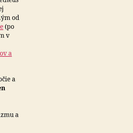
etheus
ej
aným od
re
(po
om v
ov a
očie a
en
a
nizmu a