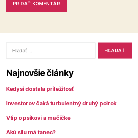
Vyhľadať:
Najnovšie články
Kedysi dostala príležitosť
Investorov čaká turbulentný druhý polrok
Vtip o psíkovi a mačičke
Akú silu má tanec?