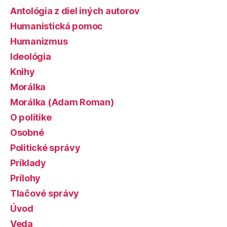
Antológia z diel iných autorov
Humanistická pomoc
Humanizmus
Ideológia
Knihy
Morálka
Morálka (Adam Roman)
O politike
Osobné
Politické správy
Príklady
Prílohy
Tlačové správy
Úvod
Veda