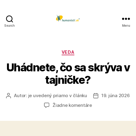
Search
Menu
Humanisti.sk
Kategórie
VEDA
Uhádnete, čo sa skrýva v
tajničke?
Autor:
je uvedený priamo v článku
19. júna 2026
Autor
Dátum
článku
článku
na
Žiadne komentáre
Uhádnete,
čo
sa
skrýva