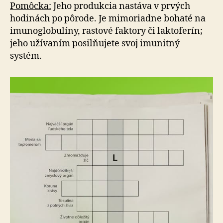
v
Pomôcka:
Jeho produkcia nastáva v prvých
tajničke?
hodinách po pôrode. Je mimoriadne bohaté na
imunoglobulíny, ras­to­vé faktory či laktoferín;
jeho užívaním posilňujete svoj imunitný
systém.