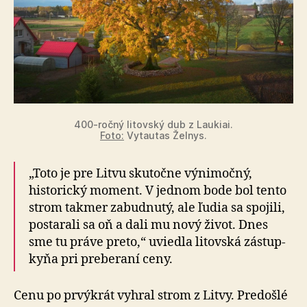
400-ročný litovský dub z Laukiai.
Foto:
Vytautas Želnys.
„Toto je pre Litvu skutočne výnimočný,
historický mo­ment. V jednom bode bol tento
strom takmer za­bud­nu­tý, ale ľudia sa spojili,
postarali sa oň a dali mu nový ži­vot. Dnes
sme tu práve preto,“ uviedla litovská zá­stup­
ky­ňa pri preberaní ceny.
Cenu po prvýkrát vyhral strom z Litvy. Predošlé