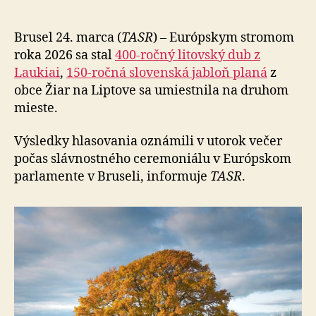
roka
2026
je
Brusel 24. marca (
TASR
) – Európskym stromom
dub
roka 2026 sa stal
400-ročný litovský dub z
z
Laukiai
,
150-ročná slo­ven­ská jabloň planá
z
Laukiai
obce Žiar na Liptove sa umiestnila na druhom
mieste.
Výsledky hlasovania oznámili v utorok večer
počas sláv­nos­tné­ho ceremoniálu v Európskom
parlamente v Bru­se­li, informuje
TASR
.