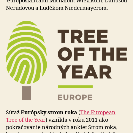
europoslancami Mi­cha­lom Wiezikom, Danušou
Nerudovou a Luděkom Nie­der­ma­ye­rom.
Súťaž
Európsky strom roka
(
The European
Tree of the Year
) vznikla v roku 2011 ako
pokračovanie národných ankiet Strom roka,