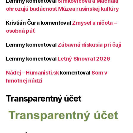
Lemmy
komentoval
Šimkovičová a Machala
ohrozujú budúcnosť Múzea rusínskej kultúry
Kristián Čura
komentoval
Zmysel a ničota –
osobná púť
Lemmy
komentoval
Zábavná diskusia pri čaji
Lemmy
komentoval
Letný Slnovrat 2026
Nádej – Humanisti.sk
komentoval
Som v
hmotnej núdzi
Transparentný účet