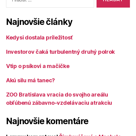
Najnovšie články
Kedysi dostala príležitosť
Investorov čaká turbulentný druhý polrok
Vtip o psíkovi a mačičke
Akú silu má tanec?
ZOO Bratislava vracia do svojho areálu
obľúbenú zábavno-vzdelávaciu atrakciu
Najnovšie komentáre