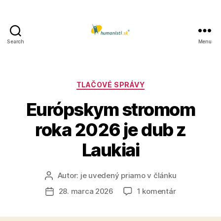
Search
Menu
Humanisti.sk
Kategórie
TLAČOVÉ SPRÁVY
Európskym stromom
roka 2026 je dub z
Laukiai
Autor:
je uvedený priamo v článku
Autor
článku
na
28. marca 2026
1 komentár
Dátum
Európskym
článku
stromom