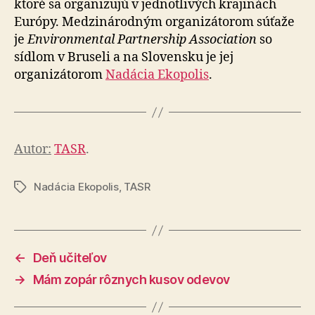
ktoré sa organizujú v jednotlivých krajinách
Európy. Medzinárodným organizátorom súťaže
je
Environmental Partnership Association
so
sídlom v Bru­se­li a na Slovensku je jej
organizátorom
Nadácia Ekopolis
.
Autor:
TASR
.
Nadácia Ekopolis
,
TASR
Značky
←
Deň učiteľov
→
Mám zopár rôznych kusov odevov