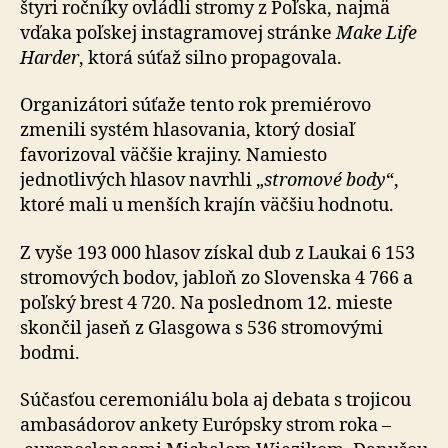
štyri roč­ní­ky ovládli stromy z Poľska, najmä
vďaka poľskej in­sta­gra­mo­vej stránke
Make Life
Harder
, ktorá súťaž silno pro­pa­go­va­la.
Organizátori súťaže tento rok premiérovo
zmenili systém hlasovania, ktorý dosiaľ
favorizoval väčšie krajiny. Na­mies­to
jednotlivých hlasov navrhli „
stromové body
“,
ktoré mali u menších krajín väčšiu hodnotu.
Z vyše 193 000 hlasov získal dub z Laukai 6 153
stro­mo­vých bodov, jabloň zo Slovenska 4 766 a
poľský brest 4 720. Na poslednom 12. mieste
skončil jaseň z Glasgowa s 536 stromovými
bodmi.
Súčasťou ceremoniálu bola aj debata s trojicou
am­ba­sá­do­rov ankety Európsky strom roka –